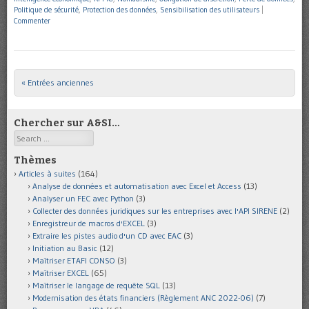
Politique de sécurité
,
Protection des données
,
Sensibilisation des utilisateurs
|
Commenter
« Entrées anciennes
Post navigation
Chercher sur A&SI…
Search
Thèmes
Articles à suites
(164)
Analyse de données et automatisation avec Excel et Access
(13)
Analyser un FEC avec Python
(3)
Collecter des données juridiques sur les entreprises avec l'API SIRENE
(2)
Enregistreur de macros d'EXCEL
(3)
Extraire les pistes audio d'un CD avec EAC
(3)
Initiation au Basic
(12)
Maîtriser ETAFI CONSO
(3)
Maîtriser EXCEL
(65)
Maîtriser le langage de requête SQL
(13)
Modernisation des états financiers (Règlement ANC 2022-06)
(7)