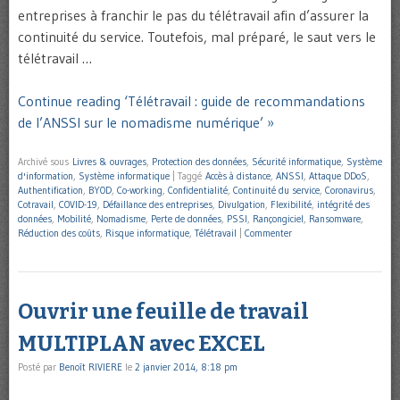
entreprises à franchir le pas du télétravail afin d’assurer la
continuité du service. Toutefois, mal préparé, le saut vers le
télétravail …
Continue reading ‘Télétravail : guide de recommandations
de l’ANSSI sur le nomadisme numérique’ »
Archivé sous
Livres & ouvrages
,
Protection des données
,
Sécurité informatique
,
Système
d'information
,
Système informatique
|
Taggé
Accès à distance
,
ANSSI
,
Attaque DDoS
,
Authentification
,
BYOD
,
Co-working
,
Confidentialité
,
Continuité du service
,
Coronavirus
,
Cotravail
,
COVID-19
,
Défaillance des entreprises
,
Divulgation
,
Flexibilité
,
intégrité des
données
,
Mobilité
,
Nomadisme
,
Perte de données
,
PSSI
,
Rançongiciel
,
Ransomware
,
Réduction des coûts
,
Risque informatique
,
Télétravail
|
Commenter
Ouvrir une feuille de travail
MULTIPLAN avec EXCEL
Posté par
Benoît RIVIERE
le
2 janvier 2014, 8:18 pm