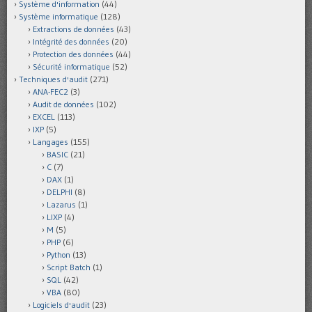
Système d'information
(44)
Système informatique
(128)
Extractions de données
(43)
Intégrité des données
(20)
Protection des données
(44)
Sécurité informatique
(52)
Techniques d'audit
(271)
ANA-FEC2
(3)
Audit de données
(102)
EXCEL
(113)
IXP
(5)
Langages
(155)
BASIC
(21)
C
(7)
DAX
(1)
DELPHI
(8)
Lazarus
(1)
LIXP
(4)
M
(5)
PHP
(6)
Python
(13)
Script Batch
(1)
SQL
(42)
VBA
(80)
Logiciels d'audit
(23)