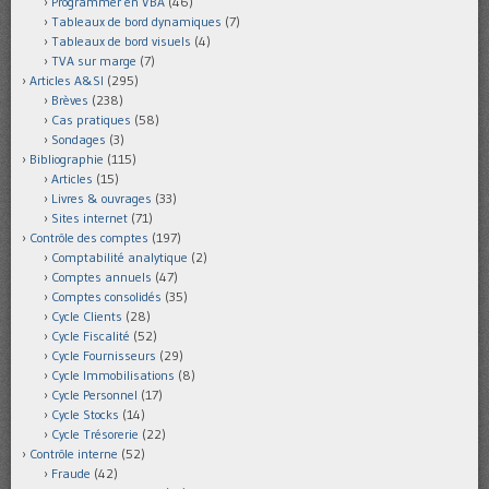
Programmer en VBA
(46)
Tableaux de bord dynamiques
(7)
Tableaux de bord visuels
(4)
TVA sur marge
(7)
Articles A&SI
(295)
Brèves
(238)
Cas pratiques
(58)
Sondages
(3)
Bibliographie
(115)
Articles
(15)
Livres & ouvrages
(33)
Sites internet
(71)
Contrôle des comptes
(197)
Comptabilité analytique
(2)
Comptes annuels
(47)
Comptes consolidés
(35)
Cycle Clients
(28)
Cycle Fiscalité
(52)
Cycle Fournisseurs
(29)
Cycle Immobilisations
(8)
Cycle Personnel
(17)
Cycle Stocks
(14)
Cycle Trésorerie
(22)
Contrôle interne
(52)
Fraude
(42)