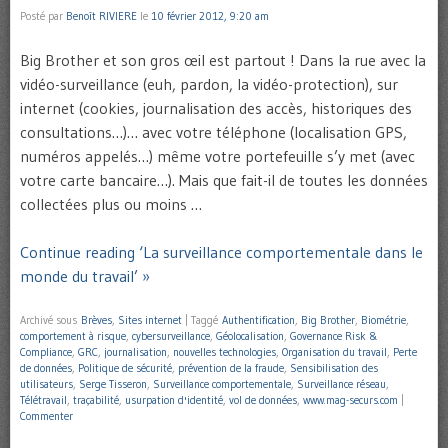
Posté par
Benoît RIVIERE
le
10 février 2012, 9:20 am
Big Brother et son gros œil est partout ! Dans la rue avec la
vidéo-surveillance (euh, pardon, la vidéo-protection), sur
internet (cookies, journalisation des accès, historiques des
consultations…)… avec votre téléphone (localisation GPS,
numéros appelés…) même votre portefeuille s’y met (avec
votre carte bancaire…). Mais que fait-il de toutes les données
collectées plus ou moins …
Continue reading ‘La surveillance comportementale dans le
monde du travail’ »
Archivé sous
Brèves
,
Sites internet
|
Taggé
Authentification
,
Big Brother
,
Biométrie
,
comportement à risque
,
cybersurveillance
,
Géolocalisation
,
Governance Risk &
Compliance
,
GRC
,
journalisation
,
nouvelles technologies
,
Organisation du travail
,
Perte
de données
,
Politique de sécurité
,
prévention de la fraude
,
Sensibilisation des
utilisateurs
,
Serge Tisseron
,
Surveillance comportementale
,
Surveillance réseau
,
Télétravail
,
traçabilité
,
usurpation d'identité
,
vol de données
,
www.mag-securs.com
|
Commenter