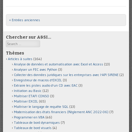
« Entrées anciennes
Post navigation
Chercher sur A&SI…
Search
Thèmes
Articles à suites
(164)
Analyse de données et automatisation avec Excel et Access
(13)
Analyser un FEC avec Python
(3)
Collecter des données juridiques sur les entreprises avec l'API SIRENE
(2)
Enregistreur de macros d'EXCEL
(3)
Extraire les pistes audio d'un CD avec EAC
(3)
Initiation au Basic
(12)
Maîtriser ETAFI CONSO
(3)
Maîtriser EXCEL
(65)
Maîtriser le langage de requête SQL
(13)
Modernisation des états financiers (Règlement ANC 2022-06)
(7)
Programmer en VBA
(46)
Tableaux de bord dynamiques
(7)
Tableaux de bord visuels
(4)