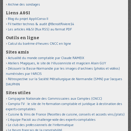
Archive des sondages
Liens A&SI
Blog du projet AppliConso II
Fil twitter technos & audit @BenoitRiviere14
Les articles A&SI (flux RSS) au format PDF
Outils en ligne
Calcul du barème d'heures CNCC en ligne
Sites amis
Actualité du monde comptable par Claude RAMEIX
Ateliers Magiques, le site de l'illusionniste et magicien Alain GUY
Découvrir la Basse-Normandie par les images d'archives (photos et vidéos)
numérisées par l'ARCIS
Rétrospective sur la Société Métallurgique de Normandie (SMN) par Jacques
DAUPHIN
Sites utiles
Compagnie Nationale des Commissaires aux Comptes (CNCC)
Compta-TV : le site de l'e-formation comptable et juridique à destination des
experts-comptables
Cuisine & Vins de France (Recettes de cuisine, conseils et accords vins/plats)
L'équipe Pacioli au challenge-voile des experts-comptables
Le club des professionnels de l'informatique
Le forum français de la comptabilité