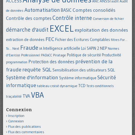
ACCESS
ANSSI
Audit
ANC
audit
Automatisation
Comptes consolidés
BASIC
de données
Contrôle interne
Contrôle des comptes
Conversion de fichier
EXCEL
démarche d'audit
exploitation des données
FEC
extraction de données
Fichier des Ecritures Comptables
filtres
For...
Fraude
Intelligence artificielle
NEP
IA
Loi SAPIN 2
To... Next
Normes
Politique de sécurité
Piratage
Productivité
d'Exercice Professionnel
PADoCC
prévention de la
Protection des données
programmation
requête SQL
fraude
Sensibilisation des utilisateurs
SQL
Système d'information
Sécurité
Système informatique
informatique
TCD
tableau croisé dynamique
Tests conditionnels
VBA
TVA
traçabilité
Connexion
Inscription
Connexion
Flux des publications
Flux des commentaires