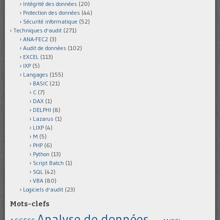
Intégrité des données
(20)
Protection des données
(44)
Sécurité informatique
(52)
Techniques d'audit
(271)
ANA-FEC2
(3)
Audit de données
(102)
EXCEL
(113)
IXP
(5)
Langages
(155)
BASIC
(21)
C
(7)
DAX
(1)
DELPHI
(8)
Lazarus
(1)
LIXP
(4)
M
(5)
PHP
(6)
Python
(13)
Script Batch
(1)
SQL
(42)
VBA
(80)
Logiciels d'audit
(23)
Mots-clefs
Analyse de données