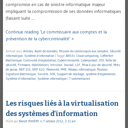
compromise en cas de sinistre informatique majeur
impliquant la compromission de ses données informatiques
(faisant suite …
Continue reading ‘Le commissaire aux comptes et la
prévention de la cybercriminalité’ »
Archivé sous
Articles
,
Audit de données
,
Mission du commissaire aux comptes
,
Sécurité
informatique
,
Système d'information
|
Taggé
ANSSI
,
Cloud computing
,
Coffre-fort
électronique
,
Continuité d'exploitation
,
Cybercriminalité
,
Cyberprotect
,
DSI
,
faille de
sécurité
,
Firmware
,
Habilitations
,
Intrusion
,
Journal
,
LSF
,
Mise à jour de sécurité
,
Mots
de passe
,
NEP 315
,
NEP 620
,
Pérennité
,
PME
,
Réseau informatique
,
Routeur
,
Signature électronique
,
Sinistre
,
SOX
,
Support de stockage
,
système d'exploitation
,
Système d'information
,
Système informatique
|
7 commentaires
Les risques liés à la virtualisation
des systèmes d’information
Posté par
Benoît RIVIERE
le
7 octobre 2012, 2:11 am