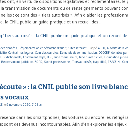
tés ont, en vertu de dispositions législatives et réglementaires, le 
 la transmission de documents ou de renseignements pouvant co
lles : ce sont des « tiers autorisés ». Afin d’aider les professionne
, la CNIL publie un guide pratique et un recueil des …
 ‘Tiers autorisés : la CNIL publie un guide pratique et un recueil d
n des données
,
Réglementation et démarche d'audit
,
Sites internet
|
Taggé
ACPR
,
Autorité de la c
ialité
,
Contraintes légales
,
Cour des comptes
,
Demande de communication
,
DGCCRF
,
données per
 juridictionnelle
,
Fondement légal
,
H3C
,
Juge commissaire
,
Juge d'instruction
,
Liquidation judici
,
Redressement judiciaire
,
RGPD
,
Secret professionnel
,
Tiers autorisés
,
traçabilité
,
TRACFIN
|
Com
écoute » : la CNIL publie son livre blanc
ts vocaux
RE
le
9 novembre 2020, 7:06 am
présence dans les smartphones, les voitures ou encore les réfrigéra
ux sont des devenus incontournables. Afin d’en explorer les enjeux 