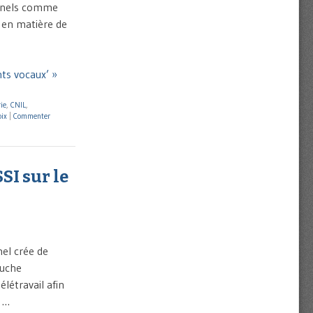
ionnels comme
 en matière de
nts vocaux’ »
ie
,
CNIL
,
oix
|
Commenter
SI sur le
nel crée de
ouche
élétravail afin
l …