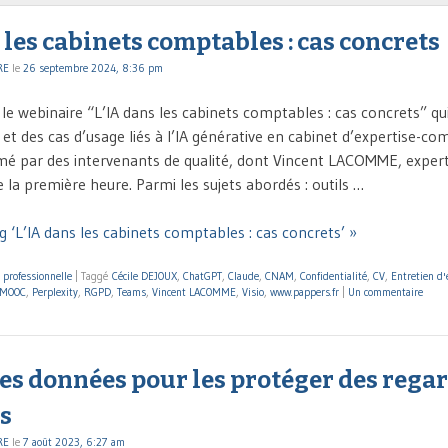
 les cabinets comptables : cas concrets
RE
le
26 septembre 2024, 8:36 pm
, le webinaire “L’IA dans les cabinets comptables : cas concrets” q
t des cas d’usage liés à l’IA générative en cabinet d’expertise-co
imé par des intervenants de qualité, dont Vincent LACOMME, expe
e la première heure. Parmi les sujets abordés : outils …
 ‘L’IA dans les cabinets comptables : cas concrets’ »
 professionnelle
|
Taggé
Cécile DEJOUX
,
ChatGPT
,
Claude
,
CNAM
,
Confidentialité
,
CV
,
Entretien d
MOOC
,
Perplexity
,
RGPD
,
Teams
,
Vincent LACOMME
,
Visio
,
www.pappers.fr
|
Un commentaire
es données pour les protéger des rega
s
RE
le
7 août 2023, 6:27 am