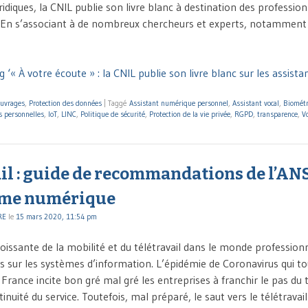
ridiques, la CNIL publie son livre blanc à destination des profess
s. En s’associant à de nombreux chercheurs et experts, notamment
 ‘« À votre écoute » : la CNIL publie son livre blanc sur les assista
ouvrages
,
Protection des données
|
Taggé
Assistant numérique personnel
,
Assistant vocal
,
Biométr
 personnelles
,
IoT
,
LINC
,
Politique de sécurité
,
Protection de la vie privée
,
RGPD
,
transparence
,
V
il : guide de recommandations de l’ANS
me numérique
RE
le
15 mars 2020, 11:54 pm
oissante de la mobilité et du télétravail dans le monde profession
s sur les systèmes d’information. L’épidémie de Coronavirus qui t
France incite bon gré mal gré les entreprises à franchir le pas du t
tinuité du service. Toutefois, mal préparé, le saut vers le télétravai