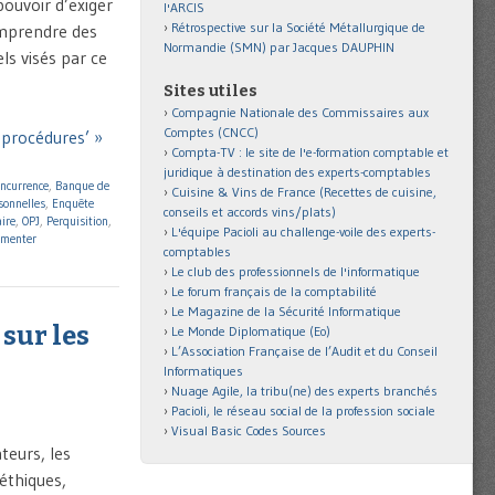
pouvoir d’exiger
l'ARCIS
Rétrospective sur la Société Métallurgique de
mprendre des
Normandie (SMN) par Jacques DAUPHIN
ls visés par ce
Sites utiles
Compagnie Nationale des Commissaires aux
Comptes (CNCC)
e procédures’ »
Compta-TV : le site de l'e-formation comptable et
juridique à destination des experts-comptables
oncurrence
,
Banque de
Cuisine & Vins de France (Recettes de cuisine,
sonnelles
,
Enquête
conseils et accords vins/plats)
aire
,
OPJ
,
Perquisition
,
L'équipe Pacioli au challenge-voile des experts-
menter
comptables
Le club des professionnels de l'informatique
Le forum français de la comptabilité
Le Magazine de la Sécurité Informatique
 sur les
Le Monde Diplomatique (Eo)
L’Association Française de l’Audit et du Conseil
Informatiques
Nuage Agile, la tribu(ne) des experts branchés
Pacioli, le réseau social de la profession sociale
Visual Basic Codes Sources
teurs, les
éthiques,