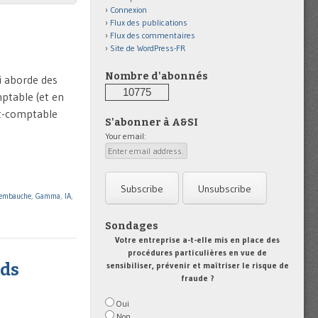
Connexion
Flux des publications
Flux des commentaires
Site de WordPress-FR
Nombre d'abonnés
ui aborde des
10775
mptable (et en
rt-comptable
S'abonner à A&SI
Your email:
'embauche
,
Gamma
,
IA
,
Sondages
Votre entreprise a-t-elle mis en place des
procédures particulières en vue de
sensibiliser, prévenir et maîtriser le risque de
rds
fraude ?
Oui
Non