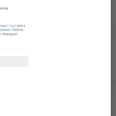
disme
tique
|
Taggé
Accès à
Cotravail
,
COVID-19
,
I
,
Rançongiciel
,