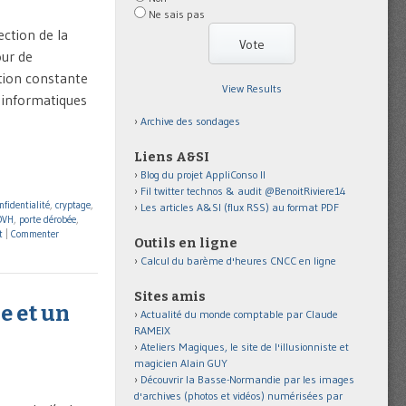
Ne sais pas
ction de la
our de
tion constante
View Results
s informatiques
Archive des sondages
Liens A&SI
Blog du projet AppliConso II
Fil twitter technos & audit @BenoitRiviere14
nfidentialité
,
cryptage
,
Les articles A&SI (flux RSS) au format PDF
OVH
,
porte dérobée
,
t
|
Commenter
Outils en ligne
Calcul du barème d'heures CNCC en ligne
Sites amis
e et un
Actualité du monde comptable par Claude
RAMEIX
Ateliers Magiques, le site de l'illusionniste et
magicien Alain GUY
Découvrir la Basse-Normandie par les images
d'archives (photos et vidéos) numérisées par