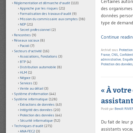
Certaines autori
Réglementation et démarche d'audit
(113)
des organismes
Approche par les risques
(21)
Formalisation des travaux d'audit
(9)
données personne
Mission du commissaire aux comptes
(38)
type de demande
NEP
(21)
Secret professionnel
(2)
Rencontres
(9)
Continue reading
Réseaux sociaux
(8)
Pacioli
(7)
Archivé sous
Protectio
Secteurs d'activité
(16)
France
,
CNIL
,
Confident
Associations, Fondations
(3)
administrative
,
Enquête
BTP
(4)
Protection des données
Distribution automobile
(8)
HLM
(1)
Négoce
(1)
Services
(1)
« À votre 
Vente au détail
(3)
Système d'information
(44)
assistan
Système informatique
(128)
Extractions de données
(43)
Posté par
Benoît RIVIE
Intégrité des données
(20)
Protection des données
(44)
Sécurité informatique
(52)
Du fait de leur 
Techniques d'audit
(271)
assistants voca
ANA-FEC2
(3)