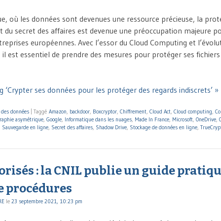
ue, où les données sont devenues une ressource précieuse, la prote
 et du secret des affaires est devenue une préoccupation majeure p
eprises européennes. Avec l’essor du Cloud Computing et l’évolu
n, il est essentiel de prendre des mesures pour protéger ses fichier
g ‘Crypter ses données pour les protéger des regards indiscrets’ »
n des données
|
Taggé
Amazon
,
backdoor
,
Boxcryptor
,
Chiffrement
,
Cloud Act
,
Cloud computing
,
Co
raphie asymétrique
,
Google
,
Informatique dans les nuages
,
Made In France
,
Microsoft
,
OneDrive
,
,
Sauvegarde en ligne
,
Secret des affaires
,
Shadow Drive
,
Stockage de données en ligne
,
TrueCryp
orisés : la CNIL publie un guide pratiqu
de procédures
RE
le
23 septembre 2021, 10:23 pm