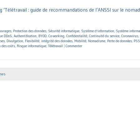
g ‘Télétravail : guide de recommandations de l’ANSSI sur le noma
ouvrages
,
Protection des données
,
Sécurité informatique
,
Système d'information
,
Système informa
que DDoS
,
Authentification
,
BYOD
,
Co-working
,
Confidentialité
,
Continuité du service
,
Coronavirus
,
ises
,
Divulgation
,
Flexibilité
,
intégrité des données
,
Mobilité
,
Nomadisme
,
Perte de données
,
PSS
 des coûts
,
Risque informatique
,
Télétravail
|
Commenter
nnes
ion