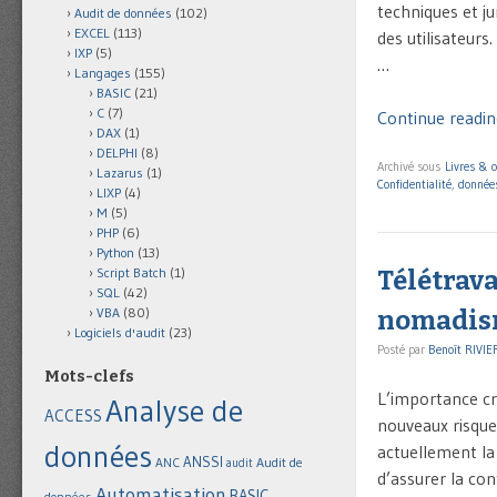
techniques et ju
Audit de données
(102)
EXCEL
(113)
des utilisateur
IXP
(5)
…
Langages
(155)
BASIC
(21)
C
(7)
Continue reading
DAX
(1)
DELPHI
(8)
Archivé sous
Livres & 
Lazarus
(1)
Confidentialité
,
données
LIXP
(4)
M
(5)
PHP
(6)
Python
(13)
Script Batch
(1)
Télétrava
SQL
(42)
VBA
(80)
nomadis
Logiciels d'audit
(23)
Posté par
Benoît RIVIE
Mots-clefs
L’importance cr
Analyse de
ACCESS
nouveaux risque
données
actuellement la 
ANSSI
Audit de
ANC
audit
d’assurer la con
Automatisation
BASIC
données