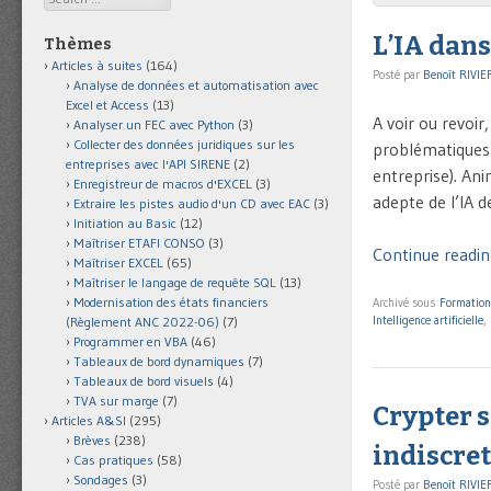
L’IA dans
Thèmes
Articles à suites
(164)
Posté par
Benoît RIVIE
Analyse de données et automatisation avec
Excel et Access
(13)
A voir ou revoir
Analyser un FEC avec Python
(3)
Collecter des données juridiques sur les
problématiques e
entreprises avec l'API SIRENE
(2)
entreprise). An
Enregistreur de macros d'EXCEL
(3)
adepte de l’IA d
Extraire les pistes audio d'un CD avec EAC
(3)
Initiation au Basic
(12)
Maîtriser ETAFI CONSO
(3)
Continue reading
Maîtriser EXCEL
(65)
Maîtriser le langage de requête SQL
(13)
Modernisation des états financiers
Archivé sous
Formation
Intelligence artificielle
,
(Règlement ANC 2022-06)
(7)
Programmer en VBA
(46)
Tableaux de bord dynamiques
(7)
Tableaux de bord visuels
(4)
TVA sur marge
(7)
Crypter s
Articles A&SI
(295)
Brèves
(238)
indiscret
Cas pratiques
(58)
Sondages
(3)
Posté par
Benoît RIVIE