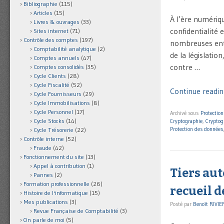
Bibliographie
(115)
Articles
(15)
À l’ère numériq
Livres & ouvrages
(33)
confidentialité
Sites internet
(71)
Contrôle des comptes
(197)
nombreuses entr
Comptabilité analytique
(2)
de la législatio
Comptes annuels
(47)
contre …
Comptes consolidés
(35)
Cycle Clients
(28)
Cycle Fiscalité
(52)
Continue readin
Cycle Fournisseurs
(29)
Cycle Immobilisations
(8)
Cycle Personnel
(17)
Archivé sous
Protectio
Cycle Stocks
(14)
Cryptographie
,
Cryptog
Protection des données
Cycle Trésorerie
(22)
Contrôle interne
(52)
Fraude
(42)
Fonctionnement du site
(13)
Appel à contribution
(1)
Tiers aut
Pannes
(2)
Formation professionnelle
(26)
recueil 
Histoire de l'informatique
(15)
Mes publications
(3)
Posté par
Benoît RIVIE
Revue Française de Comptabilité
(3)
On parle de moi
(5)