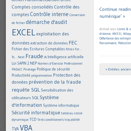
Comptes consolidés
Contrôle des
Continue readin
Contrôle interne
comptes
Conversion
numérique’ »
démarche d'audit
de fichier
EXCEL
Archivé sous
Livres & 
exploitation des
distance
,
ANSSI
,
Atta
Défaillance des entrepr
FEC
données
extraction de données
Ransomware
,
Réduction
Fichier des Ecritures Comptables
filtres
For...
Fraude
Intelligence artificielle
IA
To... Next
NEP
Loi SAPIN 2
Normes d'Exercice Professionnel
Politique de sécurité
« Entrées ancie
Piratage
Post navigat
PADoCC
Protection des
Productivité
programmation
prévention de la fraude
données
requête SQL
Sensibilisation des
Système
utilisateurs
SQL
d'information
Système informatique
Sécurité informatique
tableau croisé
TCD
dynamique
Tests conditionnels
traçabilité
VBA
TVA