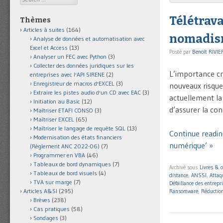
Télétrava
Thèmes
Articles à suites
(164)
nomadis
Analyse de données et automatisation avec
Excel et Access
(13)
Posté par
Benoît RIVIE
Analyser un FEC avec Python
(3)
Collecter des données juridiques sur les
L’importance cr
entreprises avec l'API SIRENE
(2)
Enregistreur de macros d'EXCEL
(3)
nouveaux risque
Extraire les pistes audio d'un CD avec EAC
(3)
actuellement la 
Initiation au Basic
(12)
d’assurer la con
Maîtriser ETAFI CONSO
(3)
Maîtriser EXCEL
(65)
Maîtriser le langage de requête SQL
(13)
Continue readin
Modernisation des états financiers
numérique’ »
(Règlement ANC 2022-06)
(7)
Programmer en VBA
(46)
Tableaux de bord dynamiques
(7)
Archivé sous
Livres & 
Tableaux de bord visuels
(4)
distance
,
ANSSI
,
Atta
TVA sur marge
(7)
Défaillance des entrepr
Articles A&SI
(295)
Ransomware
,
Réduction
Brèves
(238)
Cas pratiques
(58)
Sondages
(3)