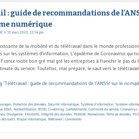
il : guide de recommandations de l’ANS
me numérique
RE
le
15 mars 2020, 11:54 pm
oissante de la mobilité et du télétravail dans le monde profession
s sur les systèmes d’information. L’épidémie de Coronavirus qui t
France incite bon gré mal gré les entreprises à franchir le pas du t
tinuité du service. Toutefois, mal préparé, le saut vers le télétravai
g ‘Télétravail : guide de recommandations de l’ANSSI sur le noma
ouvrages
,
Protection des données
,
Sécurité informatique
,
Système d'information
,
Système informa
que DDoS
,
Authentification
,
BYOD
,
Co-working
,
Confidentialité
,
Continuité du service
,
Coronavirus
,
ises
,
Divulgation
,
Flexibilité
,
intégrité des données
,
Mobilité
,
Nomadisme
,
Perte de données
,
PSS
 des coûts
,
Risque informatique
,
Télétravail
|
Commenter