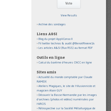
View Results
Archive des sondages
Liens A&SI
Blog du projet AppliConso II
Fil twitter technos & audit @BenoitRiviere14
Les articles A&SI (flux RSS) au format PDF
Outils en ligne
Calcul du barème d'heures CNCC en ligne
Sites amis
Actualité du monde comptable par Claude
RAMEIX
Ateliers Magiques, le site de l'illusionniste et
magicien Alain GUY
Découvrir la Basse-Normandie par les images
d'archives (photos et vidéos) numérisées par
l'ARCIS
Rétrospective sur la Société Métallurgique de