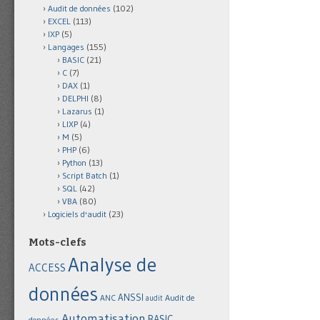
Audit de données
(102)
EXCEL
(113)
IXP
(5)
Langages
(155)
BASIC
(21)
C
(7)
DAX
(1)
DELPHI
(8)
Lazarus
(1)
LIXP
(4)
M
(5)
PHP
(6)
Python
(13)
Script Batch
(1)
SQL
(42)
VBA
(80)
Logiciels d'audit
(23)
Mots-clefs
Analyse de
ACCESS
données
ANSSI
Audit de
ANC
audit
Automatisation
BASIC
données