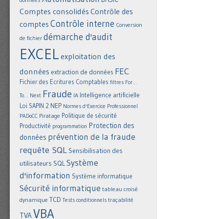
Comptes consolidés
Contrôle des
Contrôle interne
comptes
Conversion
démarche d'audit
de fichier
EXCEL
exploitation des
FEC
données
extraction de données
Fichier des Ecritures Comptables
filtres
For...
Fraude
Intelligence artificielle
IA
To... Next
NEP
Loi SAPIN 2
Normes d'Exercice Professionnel
Politique de sécurité
Piratage
PADoCC
Protection des
Productivité
programmation
prévention de la fraude
données
requête SQL
Sensibilisation des
Système
utilisateurs
SQL
d'information
Système informatique
Sécurité informatique
tableau croisé
TCD
dynamique
Tests conditionnels
traçabilité
VBA
TVA