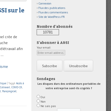
Connexion
Flux des publications
SI sur le
Flux des commentaires
Site de WordPress-FR
Nombre d'abonnés
10781
nel crée de
ouche
S'abonner à A&SI
Your email:
élétravail afin
l …
disme
Sondages
tique
|
Taggé
Accès à
Les disques durs des ordinateurs portables de
Cotravail
,
COVID-19
,
votre entreprise sont-ils cryptés ?
I
,
Rançongiciel
,
Oui
Non
Ne sais pas