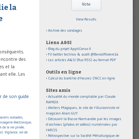
ie la
e
View Results
Archive des sondages
Liens A&SI
Blog du projet AppliConso II
conséquents.
Fil twitter technos & audit @BenoitRiviere14
’encontre des
Les articles A&SI (flux RSS) au format PDF
s et la
Outils en ligne
ant elle. Les
Calcul du barème d'heures CNCC en ligne
Sites amis
r de son guide
Actualité du monde comptable par Claude
RAMEIX
Ateliers Magiques, le site de l'illusionniste et
magicien Alain GUY
pareils nomades
,
Découvrir la Basse-Normandie par les images
ssagerie électronique
,
d'archives (photos et vidéos) numérisées par
n de la vie privée
,
l'ARCIS
ail
,
Vigilance
,
vol de
Rétrospective sur la Société Métallurgique de