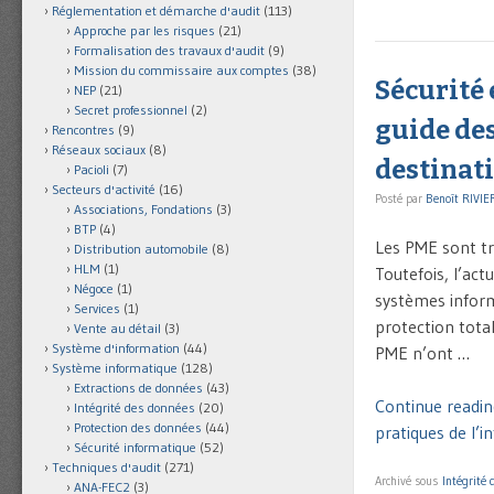
Réglementation et démarche d'audit
(113)
Approche par les risques
(21)
Formalisation des travaux d'audit
(9)
Mission du commissaire aux comptes
(38)
Sécurité 
NEP
(21)
Secret professionnel
(2)
guide des
Rencontres
(9)
Réseaux sociaux
(8)
destinat
Pacioli
(7)
Secteurs d'activité
(16)
Posté par
Benoît RIVIE
Associations, Fondations
(3)
BTP
(4)
Les PME sont tr
Distribution automobile
(8)
HLM
(1)
Toutefois, l’act
Négoce
(1)
systèmes inform
Services
(1)
protection total
Vente au détail
(3)
Système d'information
(44)
PME n’ont …
Système informatique
(128)
Extractions de données
(43)
Continue readin
Intégrité des données
(20)
Protection des données
(44)
pratiques de l’i
Sécurité informatique
(52)
Techniques d'audit
(271)
Archivé sous
Intégrité
ANA-FEC2
(3)