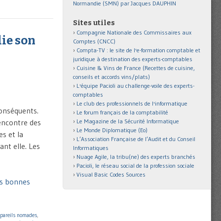
Normandie (SMN) par Jacques DAUPHIN
Sites utiles
Compagnie Nationale des Commissaires aux
lie son
Comptes (CNCC)
Compta-TV : le site de l'e-formation comptable et
juridique à destination des experts-comptables
Cuisine & Vins de France (Recettes de cuisine,
conseils et accords vins/plats)
L'équipe Pacioli au challenge-voile des experts-
comptables
Le club des professionnels de l'informatique
conséquents.
Le forum français de la comptabilité
Le Magazine de la Sécurité Informatique
’encontre des
Le Monde Diplomatique (Eo)
s et la
L’Association Française de l’Audit et du Conseil
ant elle. Les
Informatiques
Nuage Agile, la tribu(ne) des experts branchés
Pacioli, le réseau social de la profession sociale
Visual Basic Codes Sources
es bonnes
pareils nomades
,