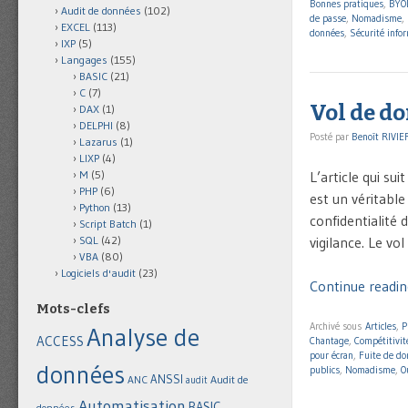
Bonnes pratiques
,
BYO
Audit de données
(102)
de passe
,
Nomadisme
,
EXCEL
(113)
données
,
Sécurité info
IXP
(5)
Langages
(155)
BASIC
(21)
C
(7)
Vol de do
DAX
(1)
DELPHI
(8)
Posté par
Benoît RIVIE
Lazarus
(1)
LIXP
(4)
L’article qui su
M
(5)
PHP
(6)
est un véritabl
Python
(13)
confidentialité 
Script Batch
(1)
vigilance. Le v
SQL
(42)
VBA
(80)
Logiciels d'audit
(23)
Continue readin
Mots-clefs
Archivé sous
Articles
,
P
Analyse de
ACCESS
Chantage
,
Compétitivit
pour écran
,
Fuite de d
données
publics
,
Nomadisme
,
O
ANSSI
Audit de
ANC
audit
Automatisation
BASIC
données