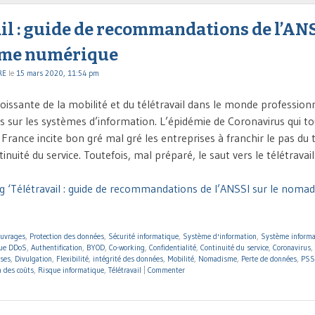
il : guide de recommandations de l’ANS
me numérique
RE
le
15 mars 2020, 11:54 pm
oissante de la mobilité et du télétravail dans le monde profession
s sur les systèmes d’information. L’épidémie de Coronavirus qui t
France incite bon gré mal gré les entreprises à franchir le pas du t
tinuité du service. Toutefois, mal préparé, le saut vers le télétravai
g ‘Télétravail : guide de recommandations de l’ANSSI sur le noma
ouvrages
,
Protection des données
,
Sécurité informatique
,
Système d'information
,
Système informa
que DDoS
,
Authentification
,
BYOD
,
Co-working
,
Confidentialité
,
Continuité du service
,
Coronavirus
,
ises
,
Divulgation
,
Flexibilité
,
intégrité des données
,
Mobilité
,
Nomadisme
,
Perte de données
,
PSS
 des coûts
,
Risque informatique
,
Télétravail
|
Commenter