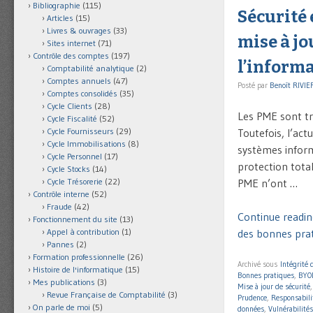
Bibliographie
(115)
Sécurité 
Articles
(15)
Livres & ouvrages
(33)
mise à jo
Sites internet
(71)
Contrôle des comptes
(197)
l’inform
Comptabilité analytique
(2)
Comptes annuels
(47)
Posté par
Benoît RIVIE
Comptes consolidés
(35)
Cycle Clients
(28)
Les PME sont tr
Cycle Fiscalité
(52)
Toutefois, l’act
Cycle Fournisseurs
(29)
Cycle Immobilisations
(8)
systèmes inform
Cycle Personnel
(17)
protection total
Cycle Stocks
(14)
PME n’ont …
Cycle Trésorerie
(22)
Contrôle interne
(52)
Fraude
(42)
Continue reading
Fonctionnement du site
(13)
des bonnes prat
Appel à contribution
(1)
Pannes
(2)
Formation professionnelle
(26)
Archivé sous
Intégrité
Histoire de l'informatique
(15)
Bonnes pratiques
,
BYO
Mes publications
(3)
Mise à jour de sécurité
Revue Française de Comptabilité
(3)
Prudence
,
Responsabili
On parle de moi
(5)
données
,
Vulnérabilités