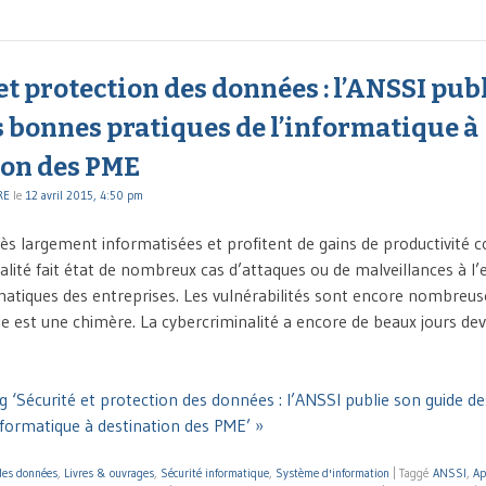
et protection des données : l’ANSSI pub
 bonnes pratiques de l’informatique à
ion des PME
RE
le
12 avril 2015, 4:50 pm
ès largement informatisées et profitent de gains de productivité 
ualité fait état de nombreux cas d’attaques ou de malveillances à l
atiques des entreprises. Les vulnérabilités sont encore nombreuse
e est une chimère. La cybercriminalité a encore de beaux jours dev
g ‘Sécurité et protection des données : l’ANSSI publie son guide d
nformatique à destination des PME’ »
 des données
,
Livres & ouvrages
,
Sécurité informatique
,
Système d'information
|
Taggé
ANSSI
,
Ap