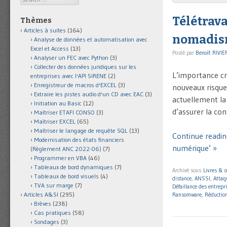
Télétrava
Thèmes
Articles à suites
(164)
nomadis
Analyse de données et automatisation avec
Excel et Access
(13)
Posté par
Benoît RIVIE
Analyser un FEC avec Python
(3)
Collecter des données juridiques sur les
L’importance cr
entreprises avec l'API SIRENE
(2)
Enregistreur de macros d'EXCEL
(3)
nouveaux risque
Extraire les pistes audio d'un CD avec EAC
(3)
actuellement la 
Initiation au Basic
(12)
d’assurer la con
Maîtriser ETAFI CONSO
(3)
Maîtriser EXCEL
(65)
Maîtriser le langage de requête SQL
(13)
Continue readin
Modernisation des états financiers
numérique’ »
(Règlement ANC 2022-06)
(7)
Programmer en VBA
(46)
Tableaux de bord dynamiques
(7)
Archivé sous
Livres & 
Tableaux de bord visuels
(4)
distance
,
ANSSI
,
Atta
TVA sur marge
(7)
Défaillance des entrepr
Articles A&SI
(295)
Ransomware
,
Réduction
Brèves
(238)
Cas pratiques
(58)
Sondages
(3)