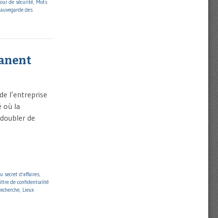
jour de sécurité
,
Mots
auvegarde des
manent
de l’entreprise
é où la
edoubler de
u secret d'affaires
,
iltre de confidentialité
recherche
,
Lieux