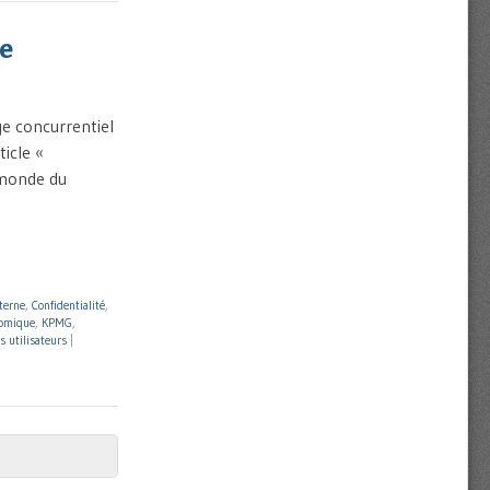
se
ge concurrentiel
ticle «
e monde du
terne
,
Confidentialité
,
nomique
,
KPMG
,
s utilisateurs
|