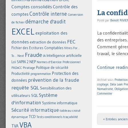
Comptes consolidés
Contrôle des
La confid
Contrôle interne
comptes
Conversion
démarche d'audit
Posté par
Benoît RIVIE
de fichier
EXCEL
exploitation des
La confidentiali
des entreprises.
FEC
données
extraction de données
Comment gérer un
Fichier des Ecritures Comptables
filtres
For...
travail, le sile
Fraude
Intelligence artificielle
IA
To... Next
NEP
Loi SAPIN 2
Normes d'Exercice Professionnel
Continue reading
Politique de sécurité
Piratage
PADoCC
Protection des
Productivité
programmation
prévention de la fraude
données
Archivé sous
Protectio
cryptage
,
Data Leak Pr
requête SQL
Sensibilisation des
Nomadisme
,
Obligation
Commenter
Système
utilisateurs
SQL
d'information
Système informatique
Sécurité informatique
tableau croisé
TCD
dynamique
Tests conditionnels
traçabilité
« Entrées ancie
Post navigat
VBA
TVA