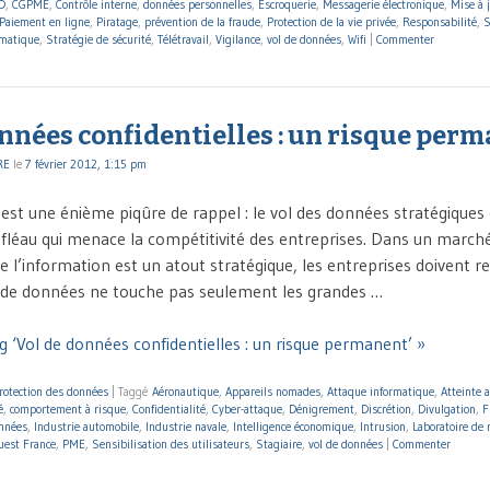
D
,
CGPME
,
Contrôle interne
,
données personnelles
,
Escroquerie
,
Messagerie électronique
,
Mise à 
Paiement en ligne
,
Piratage
,
prévention de la fraude
,
Protection de la vie privée
,
Responsabilité
,
S
rmatique
,
Stratégie de sécurité
,
Télétravail
,
Vigilance
,
vol de données
,
Wifi
|
Commenter
nnées confidentielles : un risque per
RE
le
7 février 2012, 1:15 pm
it est une énième piqûre de rappel : le vol des données stratégiques 
e fléau qui menace la compétitivité des entreprises. Dans un march
de l’information est un atout stratégique, les entreprises doivent r
ol de données ne touche pas seulement les grandes …
g ‘Vol de données confidentielles : un risque permanent’ »
rotection des données
|
Taggé
Aéronautique
,
Appareils nomades
,
Attaque informatique
,
Atteinte a
é
,
comportement à risque
,
Confidentialité
,
Cyber-attaque
,
Dénigrement
,
Discrétion
,
Divulgation
,
F
onnées
,
Industrie automobile
,
Industrie navale
,
Intelligence économique
,
Intrusion
,
Laboratoire de 
uest France
,
PME
,
Sensibilisation des utilisateurs
,
Stagiaire
,
vol de données
|
Commenter