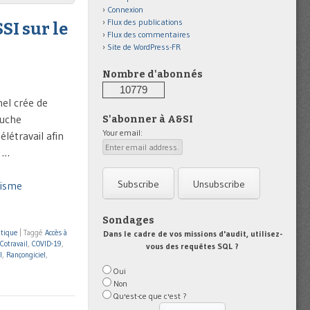
Connexion
Flux des publications
SI sur le
Flux des commentaires
Site de WordPress-FR
Nombre d'abonnés
10779
nel crée de
ouche
S'abonner à A&SI
Your email:
élétravail afin
l …
disme
Sondages
tique
|
Taggé
Accès à
Dans le cadre de vos missions d'audit, utilisez-
Cotravail
,
COVID-19
,
vous des requêtes SQL ?
I
,
Rançongiciel
,
Oui
Non
Qu'est-ce que c'est ?