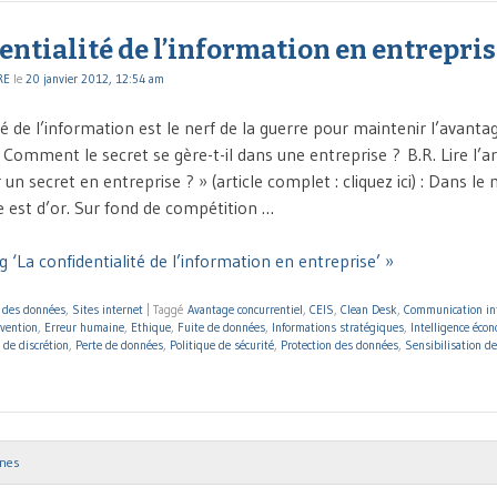
entialité de l’information en entrepri
RE
le
20 janvier 2012, 12:54 am
té de l’information est le nerf de la guerre pour maintenir l’avanta
 Comment le secret se gère-t-il dans une entreprise ? B.R. Lire l’ar
 secret en entreprise ? » (article complet : cliquez ici) : Dans l
nce est d’or. Sur fond de compétition …
 ‘La confidentialité de l’information en entreprise’ »
n des données
,
Sites internet
|
Taggé
Avantage concurrentiel
,
CEIS
,
Clean Desk
,
Communication in
evention
,
Erreur humaine
,
Ethique
,
Fuite de données
,
Informations stratégiques
,
Intelligence éco
 de discrétion
,
Perte de données
,
Politique de sécurité
,
Protection des données
,
Sensibilisation de
nnes
ion