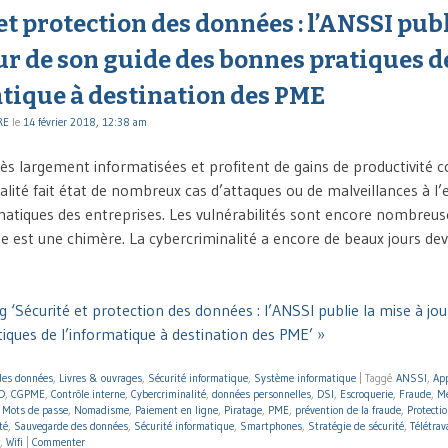
et protection des données : l’ANSSI publ
ur de son guide des bonnes pratiques d
atique à destination des PME
RE
le
14 février 2018, 12:38 am
ès largement informatisées et profitent de gains de productivité 
ualité fait état de nombreux cas d’attaques ou de malveillances à l
atiques des entreprises. Les vulnérabilités sont encore nombreuse
e est une chimère. La cybercriminalité a encore de beaux jours dev
 ‘Sécurité et protection des données : l’ANSSI publie la mise à jou
iques de l’informatique à destination des PME’ »
 des données
,
Livres & ouvrages
,
Sécurité informatique
,
Système informatique
|
Taggé
ANSSI
,
Ap
D
,
CGPME
,
Contrôle interne
,
Cybercriminalité
,
données personnelles
,
DSI
,
Escroquerie
,
Fraude
,
Me
,
Mots de passe
,
Nomadisme
,
Paiement en ligne
,
Piratage
,
PME
,
prévention de la fraude
,
Protectio
té
,
Sauvegarde des données
,
Sécurité informatique
,
Smartphones
,
Stratégie de sécurité
,
Télétrav
,
Wifi
|
Commenter