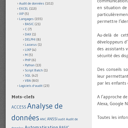
communication.
Audit de données
(102)
en situation d
EXCEL
(113)
IXP
(5)
particulièreme
Langages
(155)
permettre l’iden
BASIC
(21)
C
(7)
DAX
(1)
Au-delà de cet
DELPHI
(8)
développeurs d’
Lazarus
(1)
des assistants 
LIXP
(4)
M
(5)
sécurité des dis
PHP
(6)
Python
(13)
Des conseils so
Script Batch
(1)
SQL
(42)
leur permettant 
VBA
(80)
par les enfants 
Logiciels d'audit
(23)
A l’approche de N
Mots-clefs
Alexa, Google 
Analyse de
ACCESS
données
Toutes les info
ANSSI
Audit de
ANC
audit
Automatisation
BASIC
données