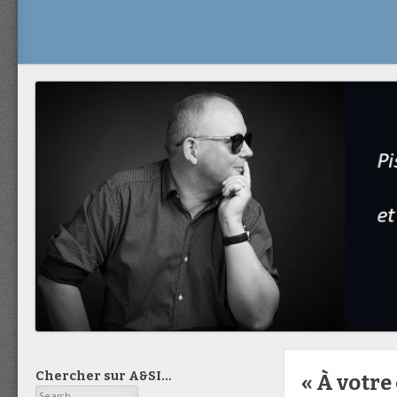
Chercher sur A&SI…
« À votre 
Search