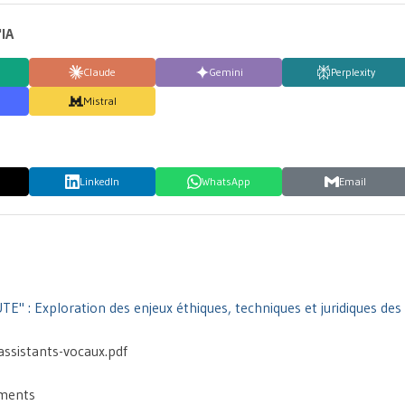
'IA
Claude
Gemini
Perplexity
Mistral
LinkedIn
WhatsApp
Email
" : Exploration des enjeux éthiques, techniques et juridiques des 
-assistants-vocaux.pdf
ements