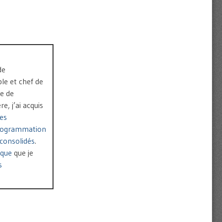
de
le et chef de
pe de
, j’ai acquis
es
rogrammation
consolidés
.
ique
que je
s