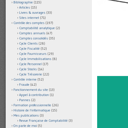
Bibliographie
(115)
Articles
(15)
Livres & ouvrages
(33)
Sites internet
(71)
Contrôle des comptes
(197)
Comptabilité analytique
(2)
Comptes annuels
(47)
Comptes consolidés
(35)
Cycle Clients
(28)
Cycle Fiscalité
(52)
Cycle Fournisseurs
(29)
Cycle Immobilisations
(8)
Cycle Personnel
(17)
Cycle Stocks
(14)
Cycle Trésorerie
(22)
Contrôle interne
(52)
Fraude
(42)
Fonctionnement du site
(13)
Appel à contribution
(1)
Pannes
(2)
Formation professionnelle
(26)
Histoire de l'informatique
(15)
Mes publications
(3)
Revue Française de Comptabilité
(3)
On parle de moi
(5)