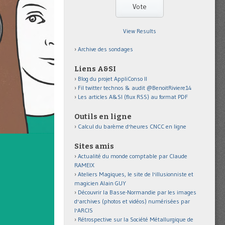
View Results
Archive des sondages
Liens A&SI
Blog du projet AppliConso II
Fil twitter technos & audit @BenoitRiviere14
Les articles A&SI (flux RSS) au format PDF
Outils en ligne
Calcul du barème d'heures CNCC en ligne
Sites amis
Actualité du monde comptable par Claude
RAMEIX
Ateliers Magiques, le site de l'illusionniste et
magicien Alain GUY
Découvrir la Basse-Normandie par les images
d'archives (photos et vidéos) numérisées par
l'ARCIS
Rétrospective sur la Société Métallurgique de