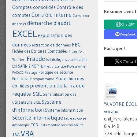
Comptes consolidés
Contrôle des
Résumer avec l
Contrôle interne
comptes
Conversion
démarche d'audit
de fichier
ChatGPT
EXCEL
DeepSeek
exploitation des
FEC
données
extraction de données
Partager !
Fichier des Ecritures Comptables
filtres
For...
Fraude
Intelligence artificielle
IA
To... Next
X (Twitter)
NEP
Loi SAPIN 2
Normes d'Exercice Professionnel
Politique de sécurité
Piratage
PADoCC
Protection des
Productivité
programmation
prévention de la fraude
données
requête SQL
Sensibilisation des
Système
utilisateurs
SQL
"À VOTRE ÉCOUTE
d'information
Système informatique
vocaux
Sécurité informatique
cnil_livre-blanc
tableau croisé
TCD
dynamique
Tests conditionnels
traçabilité
6.4 MiB
VBA
778 télécharg
TVA