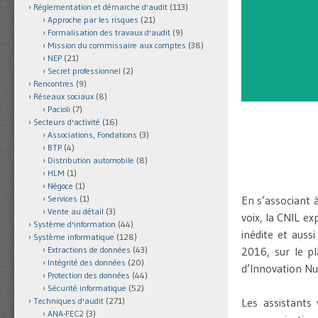
Réglementation et démarche d'audit
(113)
Approche par les risques
(21)
Formalisation des travaux d'audit
(9)
Mission du commissaire aux comptes
(38)
NEP
(21)
Secret professionnel
(2)
Rencontres
(9)
Réseaux sociaux
(8)
Pacioli
(7)
Secteurs d'activité
(16)
Associations, Fondations
(3)
BTP
(4)
Distribution automobile
(8)
HLM
(1)
Négoce
(1)
Services
(1)
En s’associant
Vente au détail
(3)
voix, la CNIL ex
Système d'information
(44)
inédite et auss
Système informatique
(128)
Extractions de données
(43)
2016, sur le p
Intégrité des données
(20)
d’Innovation Nu
Protection des données
(44)
Sécurité informatique
(52)
Techniques d'audit
(271)
Les assistants
ANA-FEC2
(3)