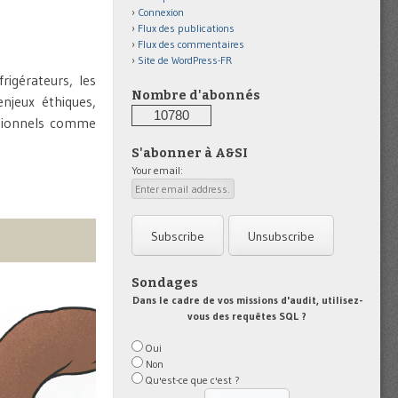
Connexion
Flux des publications
Flux des commentaires
Site de WordPress-FR
rigérateurs, les
Nombre d'abonnés
njeux éthiques,
10780
essionnels comme
S'abonner à A&SI
Your email:
Sondages
Dans le cadre de vos missions d'audit, utilisez-
vous des requêtes SQL ?
Oui
Non
Qu'est-ce que c'est ?