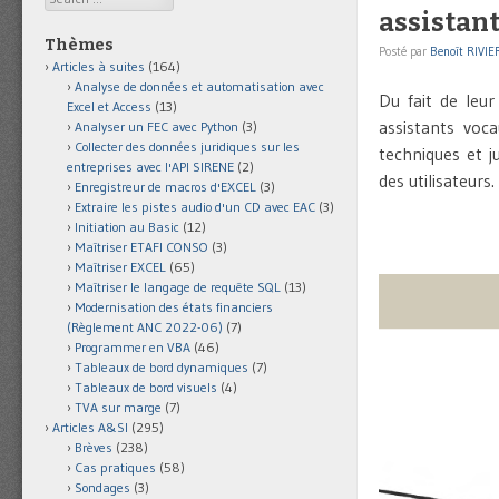
assistan
Thèmes
Posté par
Benoît RIVIE
Articles à suites
(164)
Analyse de données et automatisation avec
Du fait de leur
Excel et Access
(13)
assistants voc
Analyser un FEC avec Python
(3)
Collecter des données juridiques sur les
techniques et j
entreprises avec l'API SIRENE
(2)
des utilisateurs.
Enregistreur de macros d'EXCEL
(3)
Extraire les pistes audio d'un CD avec EAC
(3)
Initiation au Basic
(12)
Maîtriser ETAFI CONSO
(3)
Maîtriser EXCEL
(65)
Maîtriser le langage de requête SQL
(13)
Modernisation des états financiers
(Règlement ANC 2022-06)
(7)
Programmer en VBA
(46)
Tableaux de bord dynamiques
(7)
Tableaux de bord visuels
(4)
TVA sur marge
(7)
Articles A&SI
(295)
Brèves
(238)
Cas pratiques
(58)
Sondages
(3)