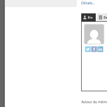
Détails...
Bio
De
Autour du même 