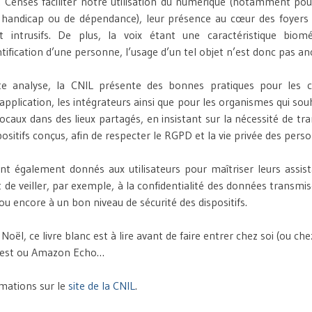
 Censés faciliter notre utilisation du numérique (notamment pou
e handicap ou de dépendance), leur présence au cœur des foyers 
nt intrusifs. De plus, la voix étant une caractéristique biom
tification d’une personne, l’usage d’un tel objet n’est donc pas an
te analyse, la CNIL présente des bonnes pratiques pour les c
application, les intégrateurs ainsi que pour les organismes qui sou
vocaux dans des lieux partagés, en insistant sur la nécessité de tr
positifs conçus, afin de respecter le RGPD et la vie privée des pers
nt également donnés aux utilisateurs pour maîtriser leurs assis
de veiller, par exemple, à la confidentialité des données transmise
ou encore à un bon niveau de sécurité des dispositifs.
oël, ce livre blanc est à lire avant de faire entrer chez soi (ou chez
Nest ou Amazon Echo…
rmations sur le
site de la CNIL
.