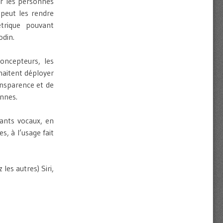
r les personnes
peut les rendre
étrique pouvant
odin.
oncepteurs, les
haitent déployer
ansparence et de
onnes.
tants vocaux, en
s, à l’usage fait
 les autres) Siri,