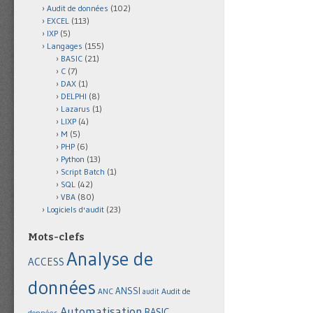
Audit de données
(102)
EXCEL
(113)
IXP
(5)
Langages
(155)
BASIC
(21)
C
(7)
DAX
(1)
DELPHI
(8)
Lazarus
(1)
LIXP
(4)
M
(5)
PHP
(6)
Python
(13)
Script Batch
(1)
SQL
(42)
VBA
(80)
Logiciels d'audit
(23)
Mots-clefs
Analyse de
ACCESS
données
ANSSI
Audit de
ANC
audit
Automatisation
BASIC
données