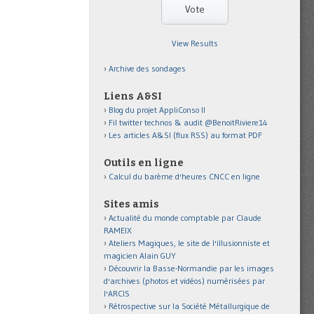
View Results
Archive des sondages
Liens A&SI
Blog du projet AppliConso II
Fil twitter technos & audit @BenoitRiviere14
Les articles A&SI (flux RSS) au format PDF
Outils en ligne
Calcul du barème d'heures CNCC en ligne
Sites amis
Actualité du monde comptable par Claude
RAMEIX
Ateliers Magiques, le site de l'illusionniste et
magicien Alain GUY
Découvrir la Basse-Normandie par les images
d'archives (photos et vidéos) numérisées par
l'ARCIS
Rétrospective sur la Société Métallurgique de