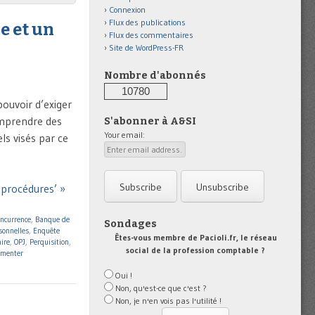
Connexion
Flux des publications
e et un
Flux des commentaires
Site de WordPress-FR
Nombre d'abonnés
10780
pouvoir d’exiger
mprendre des
S'abonner à A&SI
Your email:
ls visés par ce
e procédures’ »
oncurrence
,
Banque de
Sondages
sonnelles
,
Enquête
Êtes-vous membre de Pacioli.fr, le réseau
aire
,
OPJ
,
Perquisition
,
social de la profession comptable ?
menter
Oui !
Non, qu'est-ce que c'est ?
Non, je n'en vois pas l'utilité !