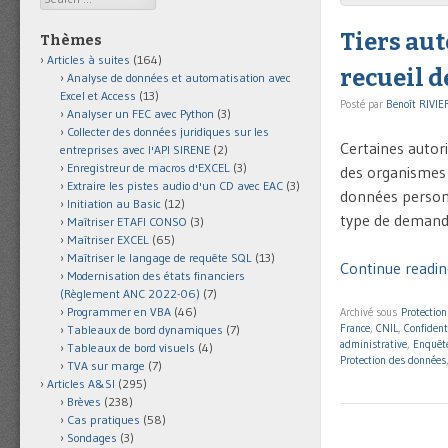
Tiers aut
Thèmes
Articles à suites
(164)
recueil 
Analyse de données et automatisation avec
Excel et Access
(13)
Posté par
Benoît RIVIE
Analyser un FEC avec Python
(3)
Collecter des données juridiques sur les
Certaines autori
entreprises avec l'API SIRENE
(2)
Enregistreur de macros d'EXCEL
(3)
des organismes
Extraire les pistes audio d'un CD avec EAC
(3)
données personne
Initiation au Basic
(12)
type de demande
Maîtriser ETAFI CONSO
(3)
Maîtriser EXCEL
(65)
Maîtriser le langage de requête SQL
(13)
Continue reading
Modernisation des états financiers
(Règlement ANC 2022-06)
(7)
Programmer en VBA
(46)
Archivé sous
Protectio
France
,
CNIL
,
Confident
Tableaux de bord dynamiques
(7)
administrative
,
Enquête
Tableaux de bord visuels
(4)
Protection des données
TVA sur marge
(7)
Articles A&SI
(295)
Brèves
(238)
Cas pratiques
(58)
Sondages
(3)