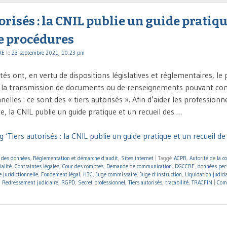
orisés : la CNIL publie un guide pratiqu
de procédures
RE
le
23 septembre 2021, 10:23 pm
tés ont, en vertu de dispositions législatives et réglementaires, le 
 la transmission de documents ou de renseignements pouvant co
lles : ce sont des « tiers autorisés ». Afin d’aider les professionne
, la CNIL publie un guide pratique et un recueil des …
 ‘Tiers autorisés : la CNIL publie un guide pratique et un recueil d
n des données
,
Réglementation et démarche d'audit
,
Sites internet
|
Taggé
ACPR
,
Autorité de la c
ialité
,
Contraintes légales
,
Cour des comptes
,
Demande de communication
,
DGCCRF
,
données per
 juridictionnelle
,
Fondement légal
,
H3C
,
Juge commissaire
,
Juge d'instruction
,
Liquidation judici
,
Redressement judiciaire
,
RGPD
,
Secret professionnel
,
Tiers autorisés
,
traçabilité
,
TRACFIN
|
Com