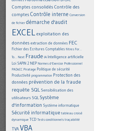
Comptes consolidés
Contrôle des
Contrôle interne
comptes
Conversion
démarche d'audit
de fichier
EXCEL
exploitation des
FEC
données
extraction de données
Fichier des Ecritures Comptables
filtres
For...
Fraude
Intelligence artificielle
IA
To... Next
NEP
Loi SAPIN 2
Normes d'Exercice Professionnel
Politique de sécurité
Piratage
PADoCC
Protection des
Productivité
programmation
prévention de la fraude
données
requête SQL
Sensibilisation des
Système
utilisateurs
SQL
d'information
Système informatique
Sécurité informatique
tableau croisé
TCD
dynamique
Tests conditionnels
traçabilité
VBA
TVA