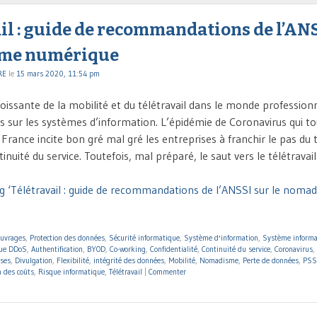
il : guide de recommandations de l’ANS
me numérique
RE
le
15 mars 2020, 11:54 pm
oissante de la mobilité et du télétravail dans le monde profession
s sur les systèmes d’information. L’épidémie de Coronavirus qui t
France incite bon gré mal gré les entreprises à franchir le pas du t
tinuité du service. Toutefois, mal préparé, le saut vers le télétravai
g ‘Télétravail : guide de recommandations de l’ANSSI sur le noma
ouvrages
,
Protection des données
,
Sécurité informatique
,
Système d'information
,
Système informa
que DDoS
,
Authentification
,
BYOD
,
Co-working
,
Confidentialité
,
Continuité du service
,
Coronavirus
,
ises
,
Divulgation
,
Flexibilité
,
intégrité des données
,
Mobilité
,
Nomadisme
,
Perte de données
,
PSS
 des coûts
,
Risque informatique
,
Télétravail
|
Commenter