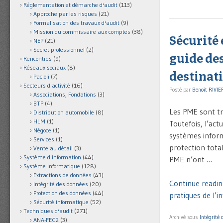
Réglementation et démarche d'audit
(113)
Approche par les risques
(21)
Formalisation des travaux d'audit
(9)
Mission du commissaire aux comptes
(38)
Sécurité 
NEP
(21)
Secret professionnel
(2)
guide des
Rencontres
(9)
Réseaux sociaux
(8)
destinat
Pacioli
(7)
Secteurs d'activité
(16)
Posté par
Benoît RIVIE
Associations, Fondations
(3)
BTP
(4)
Les PME sont tr
Distribution automobile
(8)
HLM
(1)
Toutefois, l’act
Négoce
(1)
systèmes inform
Services
(1)
protection total
Vente au détail
(3)
Système d'information
(44)
PME n’ont …
Système informatique
(128)
Extractions de données
(43)
Continue readin
Intégrité des données
(20)
Protection des données
(44)
pratiques de l’i
Sécurité informatique
(52)
Techniques d'audit
(271)
Archivé sous
Intégrité
ANA-FEC2
(3)