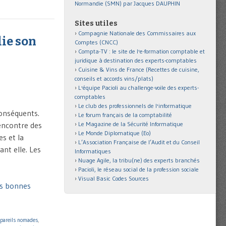
Normandie (SMN) par Jacques DAUPHIN
Sites utiles
Compagnie Nationale des Commissaires aux
lie son
Comptes (CNCC)
Compta-TV : le site de l'e-formation comptable et
juridique à destination des experts-comptables
Cuisine & Vins de France (Recettes de cuisine,
conseils et accords vins/plats)
L'équipe Pacioli au challenge-voile des experts-
comptables
Le club des professionnels de l'informatique
conséquents.
Le forum français de la comptabilité
Le Magazine de la Sécurité Informatique
’encontre des
Le Monde Diplomatique (Eo)
s et la
L’Association Française de l’Audit et du Conseil
ant elle. Les
Informatiques
Nuage Agile, la tribu(ne) des experts branchés
Pacioli, le réseau social de la profession sociale
Visual Basic Codes Sources
es bonnes
pareils nomades
,