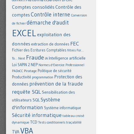
Comptes consolidés
Contrôle des
Contrôle interne
comptes
Conversion
démarche d'audit
de fichier
EXCEL
exploitation des
FEC
données
extraction de données
Fichier des Ecritures Comptables
filtres
For...
Fraude
Intelligence artificielle
IA
To... Next
NEP
Loi SAPIN 2
Normes d'Exercice Professionnel
Politique de sécurité
Piratage
PADoCC
Protection des
Productivité
programmation
prévention de la fraude
données
requête SQL
Sensibilisation des
Système
utilisateurs
SQL
d'information
Système informatique
Sécurité informatique
tableau croisé
TCD
dynamique
Tests conditionnels
traçabilité
VBA
TVA