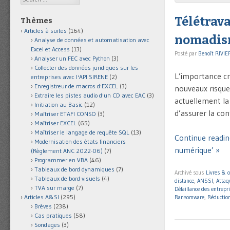
Télétrava
Thèmes
Articles à suites
(164)
nomadis
Analyse de données et automatisation avec
Excel et Access
(13)
Posté par
Benoît RIVIE
Analyser un FEC avec Python
(3)
Collecter des données juridiques sur les
L’importance cr
entreprises avec l'API SIRENE
(2)
Enregistreur de macros d'EXCEL
(3)
nouveaux risque
Extraire les pistes audio d'un CD avec EAC
(3)
actuellement la 
Initiation au Basic
(12)
d’assurer la con
Maîtriser ETAFI CONSO
(3)
Maîtriser EXCEL
(65)
Maîtriser le langage de requête SQL
(13)
Continue readin
Modernisation des états financiers
numérique’ »
(Règlement ANC 2022-06)
(7)
Programmer en VBA
(46)
Tableaux de bord dynamiques
(7)
Archivé sous
Livres & 
Tableaux de bord visuels
(4)
distance
,
ANSSI
,
Atta
TVA sur marge
(7)
Défaillance des entrepr
Articles A&SI
(295)
Ransomware
,
Réduction
Brèves
(238)
Cas pratiques
(58)
Sondages
(3)