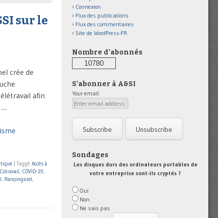
Connexion
Flux des publications
SI sur le
Flux des commentaires
Site de WordPress-FR
Nombre d'abonnés
10780
nel crée de
ouche
S'abonner à A&SI
Your email:
élétravail afin
l …
disme
Sondages
tique
|
Taggé
Accès à
Les disques durs des ordinateurs portables de
Cotravail
,
COVID-19
,
votre entreprise sont-ils cryptés ?
I
,
Rançongiciel
,
Oui
Non
Ne sais pas