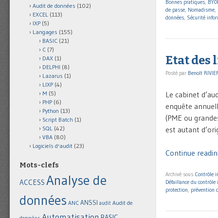
Bonnes pratiques
,
BYO
Audit de données
(102)
de passe
,
Nomadisme
,
EXCEL
(113)
données
,
Sécurité info
IXP
(5)
Langages
(155)
BASIC
(21)
C
(7)
Etat des 
DAX
(1)
DELPHI
(8)
Posté par
Benoît RIVIE
Lazarus
(1)
LIXP
(4)
Le cabinet d’aud
M
(5)
PHP
(6)
enquête annuell
Python
(13)
(PME ou grandes 
Script Batch
(1)
est autant d’ori
SQL
(42)
VBA
(80)
Logiciels d'audit
(23)
Continue reading
Mots-clefs
Archivé sous
Contrôle i
Analyse de
ACCESS
Défaillance du contrôle 
protection
,
prévention d
données
ANSSI
Audit de
ANC
audit
Automatisation
BASIC
données