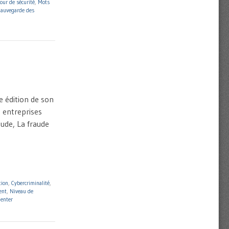
jour de sécurité
,
Mots
auvegarde des
e édition de son
 entreprises
aude, La fraude
tion
,
Cybercriminalité
,
ent
,
Niveau de
enter