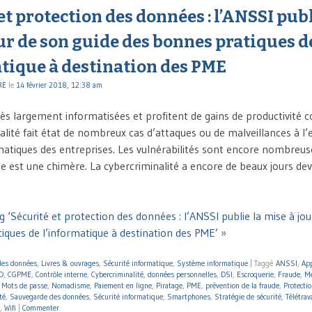
et protection des données : l’ANSSI publ
ur de son guide des bonnes pratiques d
atique à destination des PME
RE
le
14 février 2018, 12:38 am
ès largement informatisées et profitent de gains de productivité 
ualité fait état de nombreux cas d’attaques ou de malveillances à l
atiques des entreprises. Les vulnérabilités sont encore nombreuse
e est une chimère. La cybercriminalité a encore de beaux jours dev
 ‘Sécurité et protection des données : l’ANSSI publie la mise à jou
iques de l’informatique à destination des PME’ »
 des données
,
Livres & ouvrages
,
Sécurité informatique
,
Système informatique
|
Taggé
ANSSI
,
Ap
D
,
CGPME
,
Contrôle interne
,
Cybercriminalité
,
données personnelles
,
DSI
,
Escroquerie
,
Fraude
,
Me
,
Mots de passe
,
Nomadisme
,
Paiement en ligne
,
Piratage
,
PME
,
prévention de la fraude
,
Protectio
té
,
Sauvegarde des données
,
Sécurité informatique
,
Smartphones
,
Stratégie de sécurité
,
Télétrav
,
Wifi
|
Commenter