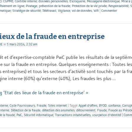
D
,
CGPME
,
Contrôle interne
,
données personnelles
,
Escroquerie
,
Messagerie électronique
,
Mise à 
Paiement en ligne
,
Piratage
,
prévention de la fraude
,
Protection de la vie privée
,
Responsabilité
,
S
rmatique
,
Stratégie de sécurité
,
Télétravail
,
Vigilance
,
vol de données
,
Wifi
|
Commenter
lieux de la fraude en entreprise
RE
le
5 mars 2014, 2:32 am
it et d’expertise-comptable PwC publie les résultats de la septièm
e sur la fraude en entreprise. Quelques enseignements : Toutes les
entreprises) et tous les secteurs d’activité sont touchés par la fr
gine interne (60%) qu’externe (40%), Les fraudes les plus …
 ‘Etat des lieux de la fraude en entreprise’ »
nterne
,
Cycle Fournisseurs
,
Fraude
,
Sites internet
|
Taggé
Appel d'offres
,
BYOD
,
confiance
,
Corrup
interne
,
Détection de la fraude
,
détection des anomalies
,
détournement
,
Fraude
,
Fraude au Présid
e la fraude
,
PwC
,
Sécurité informatique
,
Transactions inhabituelles
,
usurpation d'identité
|
Comm