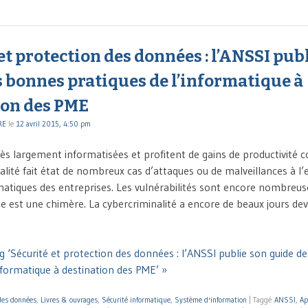
et protection des données : l’ANSSI pub
 bonnes pratiques de l’informatique à
ion des PME
RE
le
12 avril 2015, 4:50 pm
ès largement informatisées et profitent de gains de productivité 
ualité fait état de nombreux cas d’attaques ou de malveillances à l
atiques des entreprises. Les vulnérabilités sont encore nombreuse
e est une chimère. La cybercriminalité a encore de beaux jours dev
g ‘Sécurité et protection des données : l’ANSSI publie son guide d
nformatique à destination des PME’ »
 des données
,
Livres & ouvrages
,
Sécurité informatique
,
Système d'information
|
Taggé
ANSSI
,
Ap