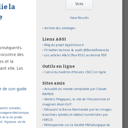
ie la
e
View Results
Archive des sondages
Liens A&SI
Blog du projet AppliConso II
conséquents.
Fil twitter technos & audit @BenoitRiviere14
’encontre des
Les articles A&SI (flux RSS) au format PDF
s et la
Outils en ligne
ant elle. Les
Calcul du barème d'heures CNCC en ligne
Sites amis
r de son guide
Actualité du monde comptable par Claude
RAMEIX
Ateliers Magiques, le site de l'illusionniste et
magicien Alain GUY
pareils nomades
,
Découvrir la Basse-Normandie par les images
ssagerie électronique
,
d'archives (photos et vidéos) numérisées par
n de la vie privée
,
l'ARCIS
ail
,
Vigilance
,
vol de
Rétrospective sur la Société Métallurgique de