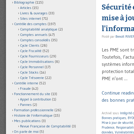
Bibliographie
(115)
Sécurité 
Articles
(15)
Livres & ouvrages
(33)
mise à jo
Sites internet
(71)
Contrôle des comptes
(197)
l’inform
Comptabilité analytique
(2)
Comptes annuels
(47)
Posté par
Benoît RIVIE
Comptes consolidés
(35)
Cycle Clients
(28)
Les PME sont tr
Cycle Fiscalité
(52)
Toutefois, l’act
Cycle Fournisseurs
(29)
Cycle Immobilisations
(8)
systèmes inform
Cycle Personnel
(17)
protection total
Cycle Stocks
(14)
PME n’ont …
Cycle Trésorerie
(22)
Contrôle interne
(52)
Fraude
(42)
Continue reading
Fonctionnement du site
(13)
des bonnes prat
Appel à contribution
(1)
Pannes
(2)
Formation professionnelle
(26)
Archivé sous
Intégrité
Histoire de l'informatique
(15)
Bonnes pratiques
,
BYO
Mes publications
(3)
Mise à jour de sécurité
Revue Française de Comptabilité
(3)
Prudence
,
Responsabili
On parle de moi
(5)
données
,
Vulnérabilités