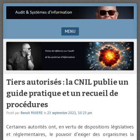
Pistes
AUDIT
de
&
réflexion
sur
MENU
SYSTÈMES
l’audit
et
SKIP TO CONTENT
D'INFORMATION
les
systèmes
d’information
Tiers autorisés : la CNIL publie un
guide pratique et un recueil de
procédures
Posté par
Benoît RIVIERE
le
23 septembre 2021, 10:23 pm
Certaines autorités ont, en vertu de dispositions législatives
et réglementaires, le pouvoir d’exiger des organismes la