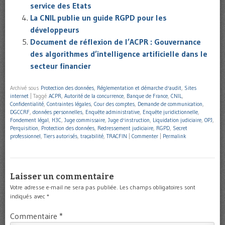
service des Etats
La CNIL publie un guide RGPD pour les
développeurs
Document de réflexion de l’ACPR : Gouvernance
des algorithmes d’intelligence artificielle dans le
secteur financier
Archivé sous
Protection des données
,
Réglementation et démarche d'audit
,
Sites
internet
|
Taggé
ACPR
,
Autorité de la concurrence
,
Banque de France
,
CNIL
,
Confidentialité
,
Contraintes légales
,
Cour des comptes
,
Demande de communication
,
DGCCRF
,
données personnelles
,
Enquête administrative
,
Enquête juridictionnelle
,
Fondement légal
,
H3C
,
Juge commissaire
,
Juge d'instruction
,
Liquidation judiciaire
,
OPJ
,
Perquisition
,
Protection des données
,
Redressement judiciaire
,
RGPD
,
Secret
professionnel
,
Tiers autorisés
,
traçabilité
,
TRACFIN
|
Commenter
|
Permalink
Laisser un commentaire
Votre adresse e-mail ne sera pas publiée.
Les champs obligatoires sont
indiqués avec
*
Commentaire
*