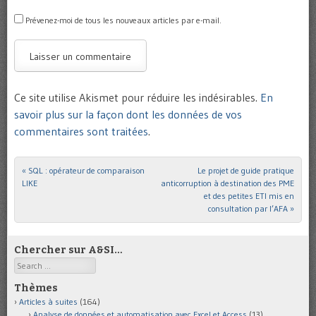
Prévenez-moi de tous les nouveaux articles par e-mail.
Ce site utilise Akismet pour réduire les indésirables.
En
savoir plus sur la façon dont les données de vos
commentaires sont traitées
.
«
SQL : opérateur de comparaison
Le projet de guide pratique
Post navigation
LIKE
anticorruption à destination des PME
et des petites ETI mis en
consultation par l’AFA
»
Chercher sur A&SI…
Search
Thèmes
Articles à suites
(164)
Analyse de données et automatisation avec Excel et Access
(13)