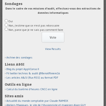
Sondages
Dans le cadre de vos missions d'audit, effectuez-vous des extractions de
données informatiques
Oui
Non, j'estime que ce n'est pas nécessaire
Non, parce que je ne sais pas comment faire
View Results
Archive des sondages
Liens A&SI
Blog du projet AppliConso II
Fil twitter technos & audit @BenoitRiviere14
Les articles A&SI (flux RSS) au format PDF
Outils en ligne
Calcul du barème d'heures CNCC en ligne
Sites amis
Actualité du monde comptable par Claude RAMEIX
Ateliers Magiques, le site de l'illusionniste et magicien Alain GUY