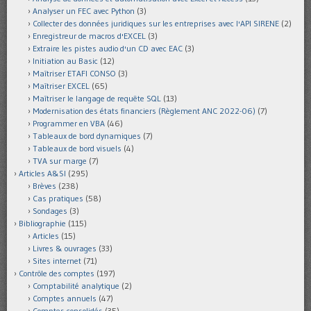
Analyser un FEC avec Python
(3)
Collecter des données juridiques sur les entreprises avec l'API SIRENE
(2)
Enregistreur de macros d'EXCEL
(3)
Extraire les pistes audio d'un CD avec EAC
(3)
Initiation au Basic
(12)
Maîtriser ETAFI CONSO
(3)
Maîtriser EXCEL
(65)
Maîtriser le langage de requête SQL
(13)
Modernisation des états financiers (Règlement ANC 2022-06)
(7)
Programmer en VBA
(46)
Tableaux de bord dynamiques
(7)
Tableaux de bord visuels
(4)
TVA sur marge
(7)
Articles A&SI
(295)
Brèves
(238)
Cas pratiques
(58)
Sondages
(3)
Bibliographie
(115)
Articles
(15)
Livres & ouvrages
(33)
Sites internet
(71)
Contrôle des comptes
(197)
Comptabilité analytique
(2)
Comptes annuels
(47)
Comptes consolidés
(35)