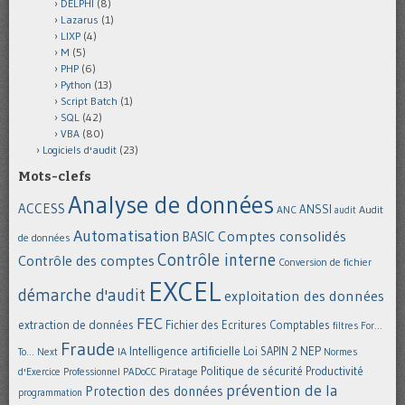
DELPHI
(8)
Lazarus
(1)
LIXP
(4)
M
(5)
PHP
(6)
Python
(13)
Script Batch
(1)
SQL
(42)
VBA
(80)
Logiciels d'audit
(23)
Mots-clefs
Analyse de données
ACCESS
ANSSI
Audit
ANC
audit
Automatisation
Comptes consolidés
BASIC
de données
Contrôle interne
Contrôle des comptes
Conversion de fichier
EXCEL
démarche d'audit
exploitation des données
FEC
extraction de données
Fichier des Ecritures Comptables
filtres
For...
Fraude
Intelligence artificielle
NEP
IA
Loi SAPIN 2
To... Next
Normes
Politique de sécurité
Piratage
Productivité
d'Exercice Professionnel
PADoCC
prévention de la
Protection des données
programmation