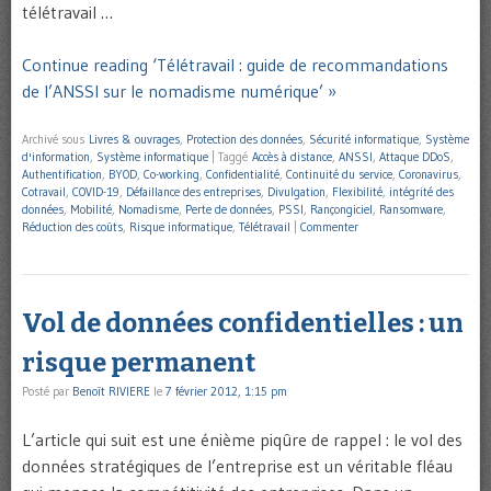
télétravail …
Continue reading ‘Télétravail : guide de recommandations
de l’ANSSI sur le nomadisme numérique’ »
Archivé sous
Livres & ouvrages
,
Protection des données
,
Sécurité informatique
,
Système
d'information
,
Système informatique
|
Taggé
Accès à distance
,
ANSSI
,
Attaque DDoS
,
Authentification
,
BYOD
,
Co-working
,
Confidentialité
,
Continuité du service
,
Coronavirus
,
Cotravail
,
COVID-19
,
Défaillance des entreprises
,
Divulgation
,
Flexibilité
,
intégrité des
données
,
Mobilité
,
Nomadisme
,
Perte de données
,
PSSI
,
Rançongiciel
,
Ransomware
,
Réduction des coûts
,
Risque informatique
,
Télétravail
|
Commenter
Vol de données confidentielles : un
risque permanent
Posté par
Benoît RIVIERE
le
7 février 2012, 1:15 pm
L’article qui suit est une énième piqûre de rappel : le vol des
données stratégiques de l’entreprise est un véritable fléau