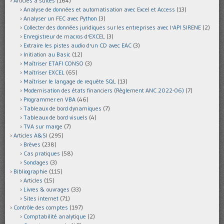
Articles à suites
(164)
Analyse de données et automatisation avec Excel et Access
(13)
Analyser un FEC avec Python
(3)
Collecter des données juridiques sur les entreprises avec l'API SIRENE
(2)
Enregistreur de macros d'EXCEL
(3)
Extraire les pistes audio d'un CD avec EAC
(3)
Initiation au Basic
(12)
Maîtriser ETAFI CONSO
(3)
Maîtriser EXCEL
(65)
Maîtriser le langage de requête SQL
(13)
Modernisation des états financiers (Règlement ANC 2022-06)
(7)
Programmer en VBA
(46)
Tableaux de bord dynamiques
(7)
Tableaux de bord visuels
(4)
TVA sur marge
(7)
Articles A&SI
(295)
Brèves
(238)
Cas pratiques
(58)
Sondages
(3)
Bibliographie
(115)
Articles
(15)
Livres & ouvrages
(33)
Sites internet
(71)
Contrôle des comptes
(197)
Comptabilité analytique
(2)