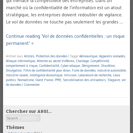
qui menace la compétitivité des entreprises. Dans un
marché où la confidentialité de l’information est un atout
stratégique, les entreprises doivent redoubler de vigilance.
Le vol de données ne touche pas seulement les grandes …
Continue reading ‘Vol de données confidentielles : un risque
permanent’ »
Archivé sous
Articles
,
Protection des données
|
Taggé
Aéronautique
,
Appareils nomades
,
Attaque informatique
,
Atteinte au secret d'affaires
,
Chantage
,
Compétitivité
,
comportement à risque
,
Confidentialité
,
Cyber-attaque
,
Dénigrement
,
Discrétion
,
Divulgation
,
Filtre de confidentialité pour écran
,
Fuite de données
,
Industrie automobile
,
Industrie navale
,
Intelligence économique
,
Intrusion
,
Laboratoire de recherche
,
Lieux
publics
,
Nomadisme
,
Ouest France
,
PME
,
Sensibilisation des utilisateurs
,
Stagiaire
,
vol
de données
|
Commenter
Chercher sur A&SI…
Search
Thèmes