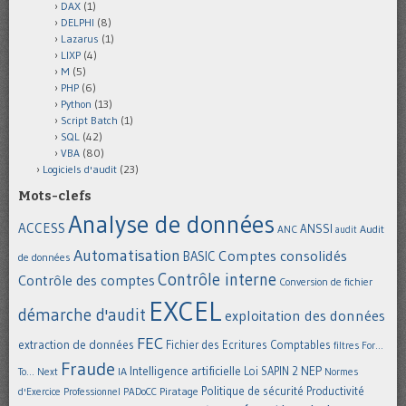
DAX
(1)
DELPHI
(8)
Lazarus
(1)
LIXP
(4)
M
(5)
PHP
(6)
Python
(13)
Script Batch
(1)
SQL
(42)
VBA
(80)
Logiciels d'audit
(23)
Mots-clefs
Analyse de données
ACCESS
ANSSI
Audit
ANC
audit
Automatisation
Comptes consolidés
BASIC
de données
Contrôle interne
Contrôle des comptes
Conversion de fichier
EXCEL
démarche d'audit
exploitation des données
FEC
extraction de données
Fichier des Ecritures Comptables
filtres
For...
Fraude
Intelligence artificielle
NEP
IA
Loi SAPIN 2
To... Next
Normes
Politique de sécurité
Piratage
Productivité
d'Exercice Professionnel
PADoCC