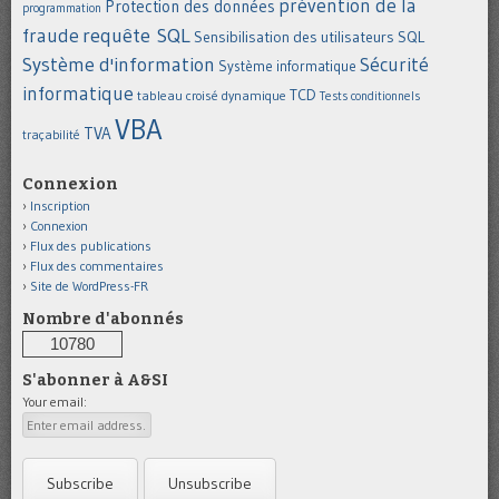
prévention de la
Protection des données
programmation
requête SQL
fraude
Sensibilisation des utilisateurs
SQL
Système d'information
Sécurité
Système informatique
informatique
TCD
tableau croisé dynamique
Tests conditionnels
VBA
TVA
traçabilité
Connexion
Inscription
Connexion
Flux des publications
Flux des commentaires
Site de WordPress-FR
Nombre d'abonnés
10780
S'abonner à A&SI
Your email: