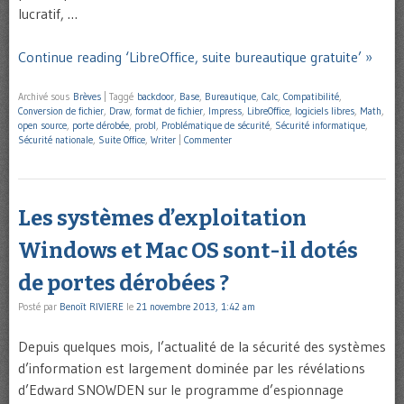
lucratif, …
Continue reading ‘LibreOffice, suite bureautique gratuite’ »
Archivé sous
Brèves
|
Taggé
backdoor
,
Base
,
Bureautique
,
Calc
,
Compatibilité
,
Conversion de fichier
,
Draw
,
format de fichier
,
Impress
,
LibreOffice
,
logiciels libres
,
Math
,
open source
,
porte dérobée
,
probl
,
Problématique de sécurité
,
Sécurité informatique
,
Sécurité nationale
,
Suite Office
,
Writer
|
Commenter
Les systèmes d’exploitation
Windows et Mac OS sont-il dotés
de portes dérobées ?
Posté par
Benoît RIVIERE
le
21 novembre 2013, 1:42 am
Depuis quelques mois, l’actualité de la sécurité des systèmes
d’information est largement dominée par les révélations
d’Edward SNOWDEN sur le programme d’espionnage