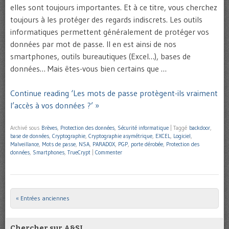
elles sont toujours importantes. Et à ce titre, vous cherchez
toujours à les protéger des regards indiscrets. Les outils
informatiques permettent généralement de protéger vos
données par mot de passe. Il en est ainsi de nos
smartphones, outils bureautiques (Excel…), bases de
données… Mais êtes-vous bien certains que …
Continue reading ‘Les mots de passe protègent-ils vraiment
l’accès à vos données ?’ »
Archivé sous
Brèves
,
Protection des données
,
Sécurité informatique
|
Taggé
backdoor
,
base de données
,
Cryptographie
,
Cryptographie asymétrique
,
EXCEL
,
Logiciel
,
Malveillance
,
Mots de passe
,
NSA
,
PARADOX
,
PGP
,
porte dérobée
,
Protection des
données
,
Smartphones
,
TrueCrypt
|
Commenter
« Entrées anciennes
Post navigation
Chercher sur A&SI…