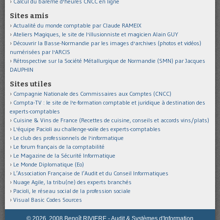
Calcul du barème d'heures CNCC en ligne
Sites amis
Actualité du monde comptable par Claude RAMEIX
Ateliers Magiques, le site de l'illusionniste et magicien Alain GUY
Découvrir la Basse-Normandie par les images d'archives (photos et vidéos)
numérisées par l'ARCIS
Rétrospective sur la Société Métallurgique de Normandie (SMN) par Jacques
DAUPHIN
Sites utiles
Compagnie Nationale des Commissaires aux Comptes (CNCC)
Compta-TV : le site de l'e-formation comptable et juridique à destination des
experts-comptables
Cuisine & Vins de France (Recettes de cuisine, conseils et accords vins/plats)
L'équipe Pacioli au challenge-voile des experts-comptables
Le club des professionnels de l'informatique
Le forum français de la comptabilité
Le Magazine de la Sécurité Informatique
Le Monde Diplomatique (Eo)
L’Association Française de l’Audit et du Conseil Informatiques
Nuage Agile, la tribu(ne) des experts branchés
Pacioli, le réseau social de la profession sociale
Visual Basic Codes Sources
© 2026, 2008 Benoît RIVIERE - Audit & Systèmes d'Information