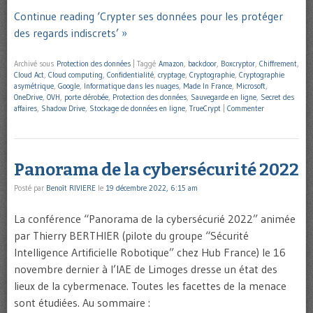
Continue reading ‘Crypter ses données pour les protéger
des regards indiscrets’ »
Archivé sous
Protection des données
|
Taggé
Amazon
,
backdoor
,
Boxcryptor
,
Chiffrement
,
Cloud Act
,
Cloud computing
,
Confidentialité
,
cryptage
,
Cryptographie
,
Cryptographie
asymétrique
,
Google
,
Informatique dans les nuages
,
Made In France
,
Microsoft
,
OneDrive
,
OVH
,
porte dérobée
,
Protection des données
,
Sauvegarde en ligne
,
Secret des
affaires
,
Shadow Drive
,
Stockage de données en ligne
,
TrueCrypt
|
Commenter
Panorama de la cybersécurité 2022
Posté par
Benoît RIVIERE
le
19 décembre 2022, 6:15 am
La conférence “Panorama de la cybersécurié 2022” animée
par Thierry BERTHIER (pilote du groupe “Sécurité
Intelligence Artificielle Robotique” chez Hub France) le 16
novembre dernier à l’IAE de Limoges dresse un état des
lieux de la cybermenace. Toutes les facettes de la menace
sont étudiées. Au sommaire :