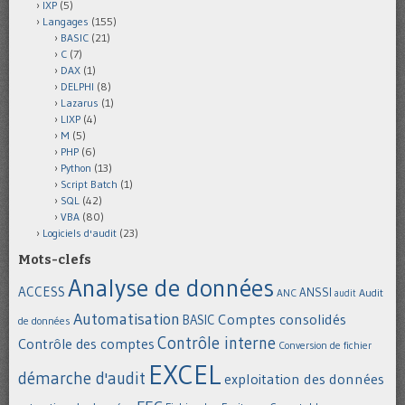
IXP
(5)
Langages
(155)
BASIC
(21)
C
(7)
DAX
(1)
DELPHI
(8)
Lazarus
(1)
LIXP
(4)
M
(5)
PHP
(6)
Python
(13)
Script Batch
(1)
SQL
(42)
VBA
(80)
Logiciels d'audit
(23)
Mots-clefs
Analyse de données
ACCESS
ANSSI
Audit
ANC
audit
Automatisation
Comptes consolidés
BASIC
de données
Contrôle interne
Contrôle des comptes
Conversion de fichier
EXCEL
démarche d'audit
exploitation des données