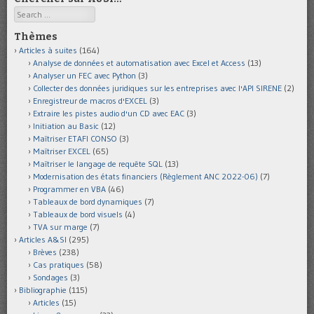
Search
Thèmes
Articles à suites
(164)
Analyse de données et automatisation avec Excel et Access
(13)
Analyser un FEC avec Python
(3)
Collecter des données juridiques sur les entreprises avec l'API SIRENE
(2)
Enregistreur de macros d'EXCEL
(3)
Extraire les pistes audio d'un CD avec EAC
(3)
Initiation au Basic
(12)
Maîtriser ETAFI CONSO
(3)
Maîtriser EXCEL
(65)
Maîtriser le langage de requête SQL
(13)
Modernisation des états financiers (Règlement ANC 2022-06)
(7)
Programmer en VBA
(46)
Tableaux de bord dynamiques
(7)
Tableaux de bord visuels
(4)
TVA sur marge
(7)
Articles A&SI
(295)
Brèves
(238)
Cas pratiques
(58)
Sondages
(3)
Bibliographie
(115)
Articles
(15)