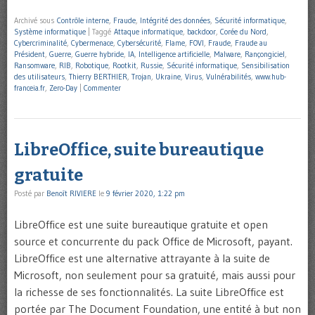
Archivé sous
Contrôle interne
,
Fraude
,
Intégrité des données
,
Sécurité informatique
,
Système informatique
|
Taggé
Attaque informatique
,
backdoor
,
Corée du Nord
,
Cybercriminalité
,
Cybermenace
,
Cybersécurité
,
Flame
,
FOVI
,
Fraude
,
Fraude au
Président
,
Guerre
,
Guerre hybride
,
IA
,
Intelligence artificielle
,
Malware
,
Rançongiciel
,
Ransomware
,
RIB
,
Robotique
,
Rootkit
,
Russie
,
Sécurité informatique
,
Sensibilisation
des utilisateurs
,
Thierry BERTHIER
,
Trojan
,
Ukraine
,
Virus
,
Vulnérabilités
,
www.hub-
franceia.fr
,
Zero-Day
|
Commenter
LibreOffice, suite bureautique
gratuite
Posté par
Benoît RIVIERE
le
9 février 2020, 1:22 pm
LibreOffice est une suite bureautique gratuite et open
source et concurrente du pack Office de Microsoft, payant.
LibreOffice est une alternative attrayante à la suite de
Microsoft, non seulement pour sa gratuité, mais aussi pour
la richesse de ses fonctionnalités. La suite LibreOffice est
portée par The Document Foundation, une entité à but non