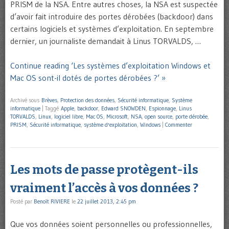
PRISM de la NSA. Entre autres choses, la NSA est suspectée
d’avoir fait introduire des portes dérobées (backdoor) dans
certains logiciels et systèmes d’exploitation. En septembre
dernier, un journaliste demandait à Linus TORVALDS, …
Continue reading ‘Les systèmes d’exploitation Windows et
Mac OS sont-il dotés de portes dérobées ?’ »
Archivé sous
Brèves
,
Protection des données
,
Sécurité informatique
,
Système
informatique
|
Taggé
Apple
,
backdoor
,
Edward SNOWDEN
,
Espionnage
,
Linus
TORVALDS
,
Linux
,
logiciel libre
,
Mac OS
,
Microsoft
,
NSA
,
open source
,
porte dérobée
,
PRISM
,
Sécurité informatique
,
système d'exploitation
,
Windows
|
Commenter
Les mots de passe protègent-ils
vraiment l’accès à vos données ?
Posté par
Benoît RIVIERE
le
22 juillet 2013, 2:45 pm
Que vos données soient personnelles ou professionnelles,