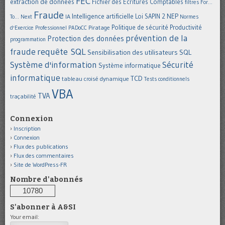
FEC
extraction de données
Fichier des Ecritures Comptables
filtres
For...
Fraude
Intelligence artificielle
NEP
IA
Loi SAPIN 2
To... Next
Normes
Politique de sécurité
Piratage
Productivité
d'Exercice Professionnel
PADoCC
prévention de la
Protection des données
programmation
requête SQL
fraude
Sensibilisation des utilisateurs
SQL
Système d'information
Sécurité
Système informatique
informatique
TCD
tableau croisé dynamique
Tests conditionnels
VBA
TVA
traçabilité
Connexion
Inscription
Connexion
Flux des publications
Flux des commentaires
Site de WordPress-FR
Nombre d'abonnés
10780
S'abonner à A&SI
Your email: