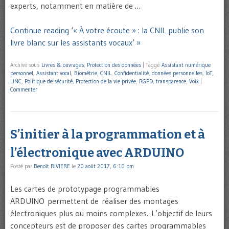
experts, notamment en matière de …
Continue reading ‘« À votre écoute » : la CNIL publie son
livre blanc sur les assistants vocaux’ »
Archivé sous
Livres & ouvrages
,
Protection des données
|
Taggé
Assistant numérique
personnel
,
Assistant vocal
,
Biométrie
,
CNIL
,
Confidentialité
,
données personnelles
,
IoT
,
LINC
,
Politique de sécurité
,
Protection de la vie privée
,
RGPD
,
transparence
,
Voix
|
Commenter
S’initier à la programmation et à
l’électronique avec ARDUINO
Posté par
Benoît RIVIERE
le
20 août 2017, 6:10 pm
Les cartes de prototypage programmables
ARDUINO permettent de réaliser des montages
électroniques plus ou moins complexes. L’objectif de leurs
concepteurs est de proposer des cartes programmables