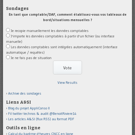
Sondages
En tant que comptable/DAF, comment établissez-vous vos tableaux de
bord/situations mensuelles ?
Je recopie manuellement les données comptables
J'importe les données comptables à partir d'un fichier (ou interface
manuelle)
Les données comptables sont intégrées automatiquement (interface
automatique / requêtes)
Je ne fais pas de situation
View Results
Archive des sondages
Liens A&SI
Blog du projet AppliConso II
Fil twitter technos & audit @BenoitRiviere14
Les articles A&SI (flux RSS) au format PDF
Outils en ligne
Calcul du barème d'heures CNCC en ligne