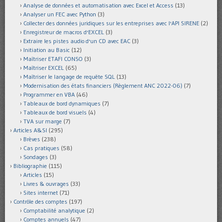
Analyse de données et automatisation avec Excel et Access
(13)
Analyser un FEC avec Python
(3)
Collecter des données juridiques sur les entreprises avec l'API SIRENE
(2)
Enregistreur de macros d'EXCEL
(3)
Extraire les pistes audio d'un CD avec EAC
(3)
Initiation au Basic
(12)
Maîtriser ETAFI CONSO
(3)
Maîtriser EXCEL
(65)
Maîtriser le langage de requête SQL
(13)
Modernisation des états financiers (Règlement ANC 2022-06)
(7)
Programmer en VBA
(46)
Tableaux de bord dynamiques
(7)
Tableaux de bord visuels
(4)
TVA sur marge
(7)
Articles A&SI
(295)
Brèves
(238)
Cas pratiques
(58)
Sondages
(3)
Bibliographie
(115)
Articles
(15)
Livres & ouvrages
(33)
Sites internet
(71)
Contrôle des comptes
(197)
Comptabilité analytique
(2)
Comptes annuels
(47)