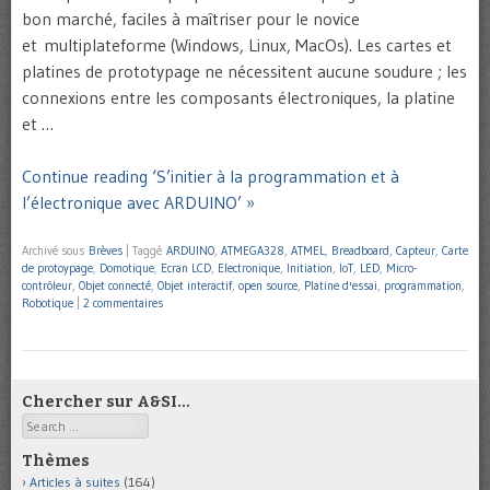
bon marché, faciles à maîtriser pour le novice
et multiplateforme (Windows, Linux, MacOs). Les cartes et
platines de prototypage ne nécessitent aucune soudure ; les
connexions entre les composants électroniques, la platine
et …
Continue reading ‘S’initier à la programmation et à
l’électronique avec ARDUINO’ »
Archivé sous
Brèves
|
Taggé
ARDUINO
,
ATMEGA328
,
ATMEL
,
Breadboard
,
Capteur
,
Carte
de protoypage
,
Domotique
,
Ecran LCD
,
Electronique
,
Initiation
,
IoT
,
LED
,
Micro-
contrôleur
,
Objet connecté
,
Objet interactif
,
open source
,
Platine d'essai
,
programmation
,
Robotique
|
2 commentaires
Chercher sur A&SI…
Search
Thèmes
Articles à suites
(164)