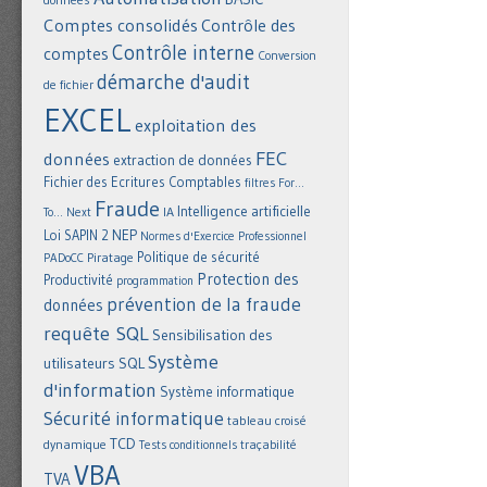
Comptes consolidés
Contrôle des
Contrôle interne
comptes
Conversion
démarche d'audit
de fichier
EXCEL
exploitation des
FEC
données
extraction de données
Fichier des Ecritures Comptables
filtres
For...
Fraude
Intelligence artificielle
IA
To... Next
NEP
Loi SAPIN 2
Normes d'Exercice Professionnel
Politique de sécurité
Piratage
PADoCC
Protection des
Productivité
programmation
prévention de la fraude
données
requête SQL
Sensibilisation des
Système
utilisateurs
SQL
d'information
Système informatique
Sécurité informatique
tableau croisé
TCD
dynamique
Tests conditionnels
traçabilité
VBA
TVA