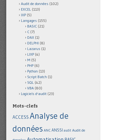
Audit de données
(102)
EXCEL
(113)
IXP
(5)
Langages
(155)
BASIC
(21)
C
(7)
DAX
(1)
DELPHI
(8)
Lazarus
(1)
LIXP
(4)
M
(5)
PHP
(6)
Python
(13)
Script Batch
(1)
SQL
(42)
VBA
(80)
Logiciels d'audit
(23)
Mots-clefs
Analyse de
ACCESS
données
ANSSI
Audit de
ANC
audit
Automatisation
BASIC
données