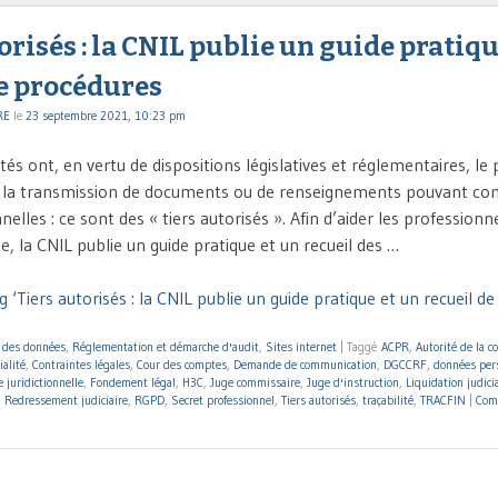
orisés : la CNIL publie un guide pratiqu
de procédures
RE
le
23 septembre 2021, 10:23 pm
tés ont, en vertu de dispositions législatives et réglementaires, le 
 la transmission de documents ou de renseignements pouvant co
lles : ce sont des « tiers autorisés ». Afin d’aider les professionne
, la CNIL publie un guide pratique et un recueil des …
 ‘Tiers autorisés : la CNIL publie un guide pratique et un recueil d
n des données
,
Réglementation et démarche d'audit
,
Sites internet
|
Taggé
ACPR
,
Autorité de la c
ialité
,
Contraintes légales
,
Cour des comptes
,
Demande de communication
,
DGCCRF
,
données per
 juridictionnelle
,
Fondement légal
,
H3C
,
Juge commissaire
,
Juge d'instruction
,
Liquidation judici
,
Redressement judiciaire
,
RGPD
,
Secret professionnel
,
Tiers autorisés
,
traçabilité
,
TRACFIN
|
Com