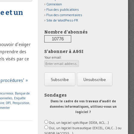
Connexion
Flux des publications
e et un
Flux des commentaires
Site de WordPress-FR
Nombre d'abonnés
10776
pouvoir d’exiger
mprendre des
S'abonner à A&SI
Your email:
ls visés par ce
e procédures’ »
oncurrence
,
Banque de
Sondages
sonnelles
,
Enquête
Dans le cadre de vos travaux d'audit de
aire
,
OPJ
,
Perquisition
,
données informatiques, utilisez-vous un
menter
logiciel ?
Oui, un logiciel spécifique (IDEA, ACL...)
Oui, un logiciel bureautique (EXCEL, CALC...) ou
SGBDR (ACCESS...)