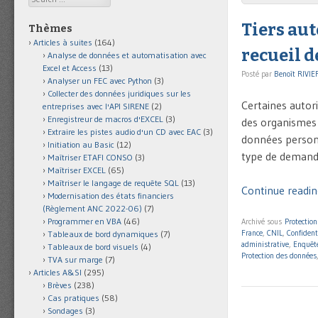
Tiers aut
Thèmes
Articles à suites
(164)
recueil 
Analyse de données et automatisation avec
Excel et Access
(13)
Posté par
Benoît RIVIE
Analyser un FEC avec Python
(3)
Collecter des données juridiques sur les
Certaines autori
entreprises avec l'API SIRENE
(2)
Enregistreur de macros d'EXCEL
(3)
des organismes
Extraire les pistes audio d'un CD avec EAC
(3)
données personne
Initiation au Basic
(12)
type de demande
Maîtriser ETAFI CONSO
(3)
Maîtriser EXCEL
(65)
Maîtriser le langage de requête SQL
(13)
Continue reading
Modernisation des états financiers
(Règlement ANC 2022-06)
(7)
Programmer en VBA
(46)
Archivé sous
Protectio
France
,
CNIL
,
Confident
Tableaux de bord dynamiques
(7)
administrative
,
Enquête
Tableaux de bord visuels
(4)
Protection des données
TVA sur marge
(7)
Articles A&SI
(295)
Brèves
(238)
Cas pratiques
(58)
Sondages
(3)