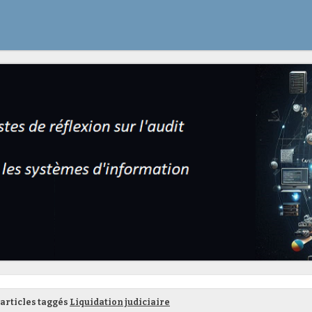
articles taggés
Liquidation judiciaire