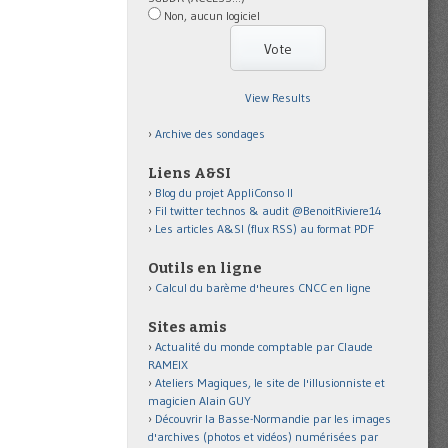
Non, aucun logiciel
View Results
Archive des sondages
Liens A&SI
Blog du projet AppliConso II
Fil twitter technos & audit @BenoitRiviere14
Les articles A&SI (flux RSS) au format PDF
Outils en ligne
Calcul du barème d'heures CNCC en ligne
Sites amis
Actualité du monde comptable par Claude
RAMEIX
Ateliers Magiques, le site de l'illusionniste et
magicien Alain GUY
Découvrir la Basse-Normandie par les images
d'archives (photos et vidéos) numérisées par