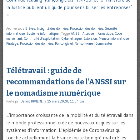
la Justice publient un guide pour sensibiliser les entreprises’
»
Archivé sous
Brèves
,
Intégrité des données
,
Protection des données
,
Sécurité
informatique
,
Système informatique
|
Taggé
ANSSI
,
Attaque informatique
,
Code
malveillant
,
Continuité d'exploitation
,
Cyber-attaque
,
Extorsion
,
Menace informatique
,
Piratage
,
Protection des données
,
Rançongiciel
,
Ransomware
|
Commenter
Télétravail : guide de
recommandations de l’ANSSI sur
le nomadisme numérique
Posté par
Benoît RIVIERE
le
15 mars 2020, 11:54 pm
L’importance croissante de la mobilité et du télétravail dans
le monde professionnel crée de nouveaux risques sur les
systèmes d’information. L’épidémie de Coronavirus qui
touche actuellement la France incite bon gré mal gré les