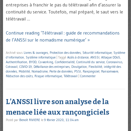
entreprises à franchir le pas du télétravail afin d’assurer la
continuité du service. Toutefois, mal préparé, le saut vers le
télétravail …
Continue reading ‘Télétravail : guide de recommandations
de l’ANSSI sur le nomadisme numérique’ »
Archivé sous
Livres & ouvrages
,
Protection des données
,
Sécurité informatique
,
Système
d'information
,
Système informatique
|
Taggé
Accès à distance
,
ANSSI
,
Attaque DDoS
,
Authentification
,
BYOD
,
Co-working
,
Confidentialité
,
Continuité du service
,
Coronavirus
,
Cotravail
,
COVID-19
,
Défaillance des entreprises
,
Divulgation
,
Flexibilité
,
intégrité des
données
,
Mobilité
,
Nomadisme
,
Perte de données
,
PSSI
,
Rançongiciel
,
Ransomware
,
Réduction des coûts
,
Risque informatique
,
Télétravail
|
Commenter
L’ANSSI livre son analyse de la
menace liée aux rançongiciels
Posté par
Benoît RIVIERE
le
9 février 2020, 11:04 am