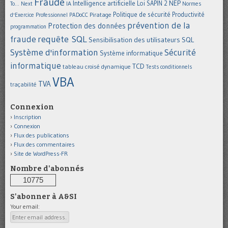
Fraude
Intelligence artificielle
NEP
IA
Loi SAPIN 2
To... Next
Normes
Politique de sécurité
Piratage
Productivité
d'Exercice Professionnel
PADoCC
prévention de la
Protection des données
programmation
requête SQL
fraude
Sensibilisation des utilisateurs
SQL
Système d'information
Sécurité
Système informatique
informatique
TCD
tableau croisé dynamique
Tests conditionnels
VBA
TVA
traçabilité
Connexion
Inscription
Connexion
Flux des publications
Flux des commentaires
Site de WordPress-FR
Nombre d'abonnés
10775
S'abonner à A&SI
Your email: