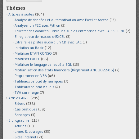
Thèmes
Articles à suites
(164)
Analyse de données et automatisation avec Excel et Access
(13)
Analyser un FEC avec Python
(3)
Collecter des données juridiques sur les entreprises avec l'API SIRENE
(2)
Enregistreur de macros d'EXCEL
(3)
Extraire les pistes audio d'un CD avec EAC
(3)
Initiation au Basic
(12)
Maîtriser ETAFI CONSO
(3)
Maîtriser EXCEL
(65)
Maîtriser le langage de requête SQL
(13)
Modernisation des états financiers (Règlement ANC 2022-06)
(7)
Programmer en VBA
(46)
Tableaux de bord dynamiques
(7)
Tableaux de bord visuels
(4)
TVA sur marge
(7)
Articles A&SI
(295)
Brèves
(238)
Cas pratiques
(58)
Sondages
(3)
Bibliographie
(115)
Articles
(15)
Livres & ouvrages
(33)
Sites internet
(71)