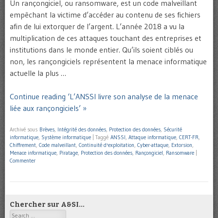
Un rançongiciel, ou ransomware, est un code malveillant
empêchant la victime d’accéder au contenu de ses fichiers
afin de lui extorquer de l’argent. L’année 2018 a vu la
multiplication de ces attaques touchant des entreprises et
institutions dans le monde entier. Qu’ils soient ciblés ou
non, les rançongiciels représentent la menace informatique
actuelle la plus …
Continue reading ‘L’ANSSI livre son analyse de la menace
liée aux rançongiciels’ »
Archivé sous
Brèves
,
Intégrité des données
,
Protection des données
,
Sécurité
informatique
,
Système informatique
|
Taggé
ANSSI
,
Attaque informatique
,
CERT-FR
,
Chiffrement
,
Code malveillant
,
Continuité d'exploitation
,
Cyber-attaque
,
Extorsion
,
Menace informatique
,
Piratage
,
Protection des données
,
Rançongiciel
,
Ransomware
|
Commenter
Chercher sur A&SI…
Search