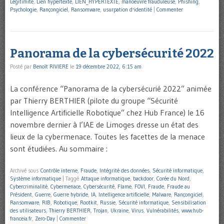
Légitimité
,
Lien hypertexte
,
LIEN_HYPERTEXTE
,
manoeuvre frauduleuse
,
Phishing
,
Psychologie
,
Rançongiciel
,
Ransomware
,
usurpation d'identité
|
Commenter
Panorama de la cybersécurité 2022
Posté par
Benoît RIVIERE
le
19 décembre 2022, 6:15 am
La conférence “Panorama de la cybersécurié 2022” animée
par Thierry BERTHIER (pilote du groupe “Sécurité
Intelligence Artificielle Robotique” chez Hub France) le 16
novembre dernier à l’IAE de Limoges dresse un état des
lieux de la cybermenace. Toutes les facettes de la menace
sont étudiées. Au sommaire :
Archivé sous
Contrôle interne
,
Fraude
,
Intégrité des données
,
Sécurité informatique
,
Système informatique
|
Taggé
Attaque informatique
,
backdoor
,
Corée du Nord
,
Cybercriminalité
,
Cybermenace
,
Cybersécurité
,
Flame
,
FOVI
,
Fraude
,
Fraude au
Président
,
Guerre
,
Guerre hybride
,
IA
,
Intelligence artificielle
,
Malware
,
Rançongiciel
,
Ransomware
,
RIB
,
Robotique
,
Rootkit
,
Russie
,
Sécurité informatique
,
Sensibilisation
des utilisateurs
,
Thierry BERTHIER
,
Trojan
,
Ukraine
,
Virus
,
Vulnérabilités
,
www.hub-
franceia.fr
,
Zero-Day
|
Commenter