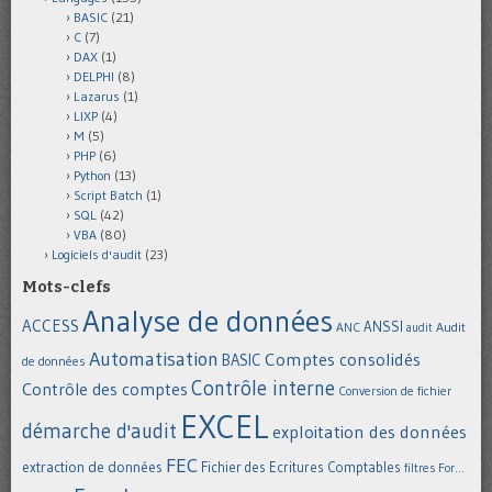
BASIC
(21)
C
(7)
DAX
(1)
DELPHI
(8)
Lazarus
(1)
LIXP
(4)
M
(5)
PHP
(6)
Python
(13)
Script Batch
(1)
SQL
(42)
VBA
(80)
Logiciels d'audit
(23)
Mots-clefs
Analyse de données
ACCESS
ANSSI
Audit
ANC
audit
Automatisation
Comptes consolidés
BASIC
de données
Contrôle interne
Contrôle des comptes
Conversion de fichier
EXCEL
démarche d'audit
exploitation des données
FEC
extraction de données
Fichier des Ecritures Comptables
filtres
For...