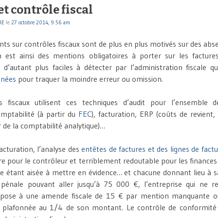
et contrôle fiscal
RE
le
27 octobre 2014, 9:56 am
ts sur contrôles fiscaux sont de plus en plus motivés sur des abs
n est ainsi des mentions obligatoires à porter sur les facture
d’autant plus faciles à détecter par l’administration fiscale qu
nnées
pour traquer la moindre erreur ou omission.
s fiscaux utilisent ces techniques d’audit pour l’ensemble
omptabilité (à partir du
FEC
), facturation, ERP (coûts de revient,
 de la comptabilité analytique)…
acturation, l’analyse des
entêtes de factures et des lignes de fact
e pour le contrôleur et terriblement redoutable pour les finances d
 étant aisée à mettre en évidence… et chacune donnant lieu à s
pénale pouvant aller jusqu’à 75 000 €, l’entreprise qui ne r
expose à une amende fiscale de 15 € par mention manquante o
, plafonnée au 1/4 de son montant. Le contrôle de conformité e