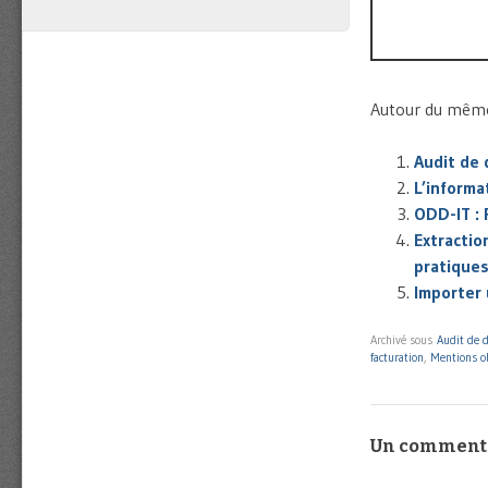
Autour du même 
Audit de 
L’informa
ODD-IT : 
Extractio
pratique
Importer 
Archivé sous
Audit de 
facturation
,
Mentions ob
Un comment