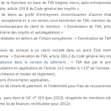
 de la franchise en base de TVA (régime micro, auto-entreprene
ble, article 293 B du Code général des impôts ».
 de biens au profit d’entreprises ressortissantes d’autres é
n européenne et si ces ventes sont exonérées de TVA, mention d
ommunautaire du client et mention : « Exonération de TVA, artic
néral des impôts et autoliquidation ».
réalisées en dehors de l’Union européenne : « Exonération de TVA, 
tions de services à un client installé dans un autre État me
enne : « Exonération de TVA, article 283-2 du Code général des im
raitance dans le secteur du bâtiment
: « TVA due par le pren
uidation en application de l’article 242 nonies A, I-13° de l’annexe I
’échéance et modes de règlement,
tions d’escomptes applicables,
tés de retard de paiement et l’indemnité pour frais de recouvreme
ès, paru dans le SIC n° 319 (juin 2013), récapitule les mentions obl
ème loi de finances rectificative pour 2012) :