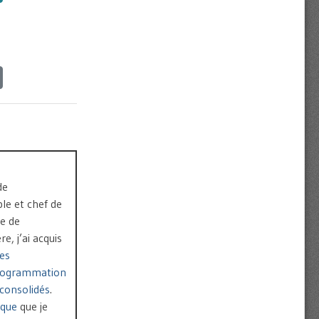
de
le et chef de
pe de
, j’ai acquis
es
rogrammation
consolidés
.
ique
que je