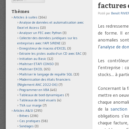
factures 
Thèmes
Posté par
Benoît RIVIE
Articles à suites
(164)
Analyse de données et automatisation avec
Les redressemen
Excel et Access
(13)
de forme. Il e
Analyser un FEC avec Python
(3)
Collecter des données juridiques sur les
anomalies sont 
entreprises avec l'API SIRENE
(2)
l’
analyse de do
Enregistreur de macros d'EXCEL
(3)
Extraire les pistes audio d'un CD avec EAC
(3)
Initiation au Basic
(12)
Les contrôleur
Maîtriser ETAFI CONSO
(3)
l’entreprise : c
Maîtriser EXCEL
(65)
stocks… à partir
Maîtriser le langage de requête SQL
(13)
Modernisation des états financiers
(Règlement ANC 2022-06)
(7)
Concernant la f
Programmer en VBA
(46)
mettre en oeuvr
Tableaux de bord dynamiques
(7)
Tableaux de bord visuels
(4)
chaque anomalie
TVA sur marge
(7)
de la
sanction
Articles A&SI
(295)
obligations s’
Brèves
(238)
Cas pratiques
(58)
chaque facture
Sondages
(3)