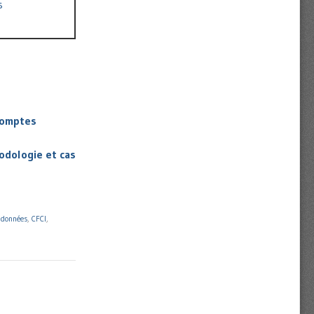
s
 comptes
odologie et cas
 données
,
CFCI
,