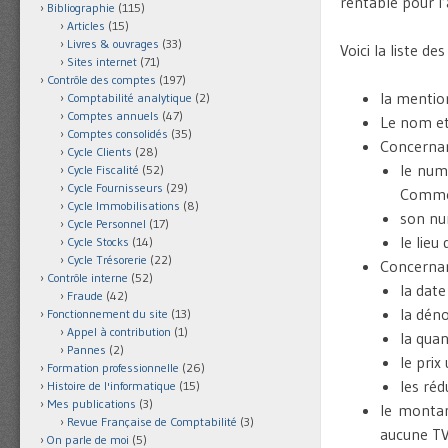
rentable pour l’
Bibliographie
(115)
Articles
(15)
Livres & ouvrages
(33)
Voici la liste de
Sites internet
(71)
Contrôle des comptes
(197)
la mentio
Comptabilité analytique
(2)
Comptes annuels
(47)
Le nom et 
Comptes consolidés
(35)
Concernant
Cycle Clients
(28)
le num
Cycle Fiscalité
(52)
Cycle Fournisseurs
(29)
Comme
Cycle Immobilisations
(8)
son num
Cycle Personnel
(17)
le lieu 
Cycle Stocks
(14)
Cycle Trésorerie
(22)
Concernant
Contrôle interne
(52)
la date
Fraude
(42)
la dén
Fonctionnement du site
(13)
Appel à contribution
(1)
la quan
Pannes
(2)
le prix
Formation professionnelle
(26)
les réd
Histoire de l'informatique
(15)
Mes publications
(3)
le montan
Revue Française de Comptabilité
(3)
aucune TV
On parle de moi
(5)