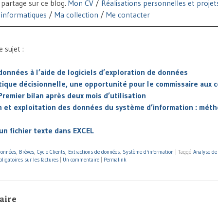
partage sur ce blog.
Mon CV
/
Réalisations personnelles et projet
informatiques
/
Ma collection
/
Me contacter
sujet :
données à l’aide de logiciels d’exploration de données
tique décisionnelle, une opportunité pour le commissaire aux
Premier bilan après deux mois d’utilisation
n et exploitation des données du système d’information : méth
s
un fichier texte dans EXCEL
données
,
Brèves
,
Cycle Clients
,
Extractions de données
,
Système d'information
|
Taggé
Analyse de
ligatoires sur les factures
|
Un commentaire
|
Permalink
aire