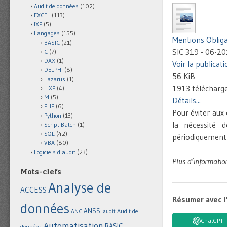
Audit de données
(102)
EXCEL
(113)
IXP
(5)
Langages
(155)
Mentions Obliga
BASIC
(21)
SIC 319 - 06-20
C
(7)
DAX
(1)
Voir la publicat
DELPHI
(8)
56 KiB
Lazarus
(1)
1913 téléchar
LIXP
(4)
M
(5)
Détails...
PHP
(6)
Pour éviter aux 
Python
(13)
la nécessité 
Script Batch
(1)
SQL
(42)
périodiquement 
VBA
(80)
Logiciels d'audit
(23)
Plus d’informatio
Mots-clefs
Analyse de
ACCESS
Résumer avec l
données
ANSSI
Audit de
ANC
audit
ChatGPT
Automatisation
BASIC
données