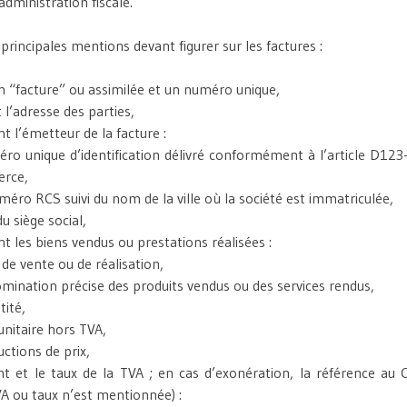
administration fiscale.
s principales mentions devant figurer sur les factures :
n “facture” ou assimilée et un numéro unique,
l’adresse des parties,
 l’émetteur de la facture :
éro unique d’identification délivré conformément à l’article D12
rce,
éro RCS suivi du nom de la ville où la société est immatriculée,
du siège social,
 les biens vendus ou prestations réalisées :
 de vente ou de réalisation,
omination précise des produits vendus ou des services rendus,
tité,
 unitaire hors TVA,
uctions de prix,
t et le taux de la TVA ; en cas d’exonération, la référence au 
A ou taux n’est mentionnée) :