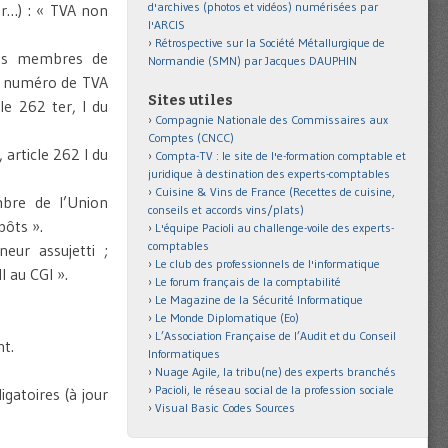
d'archives (photos et vidéos) numérisées par
ur…) : « TVA non
l'ARCIS
Rétrospective sur la Société Métallurgique de
tats membres de
Normandie (SMN) par Jacques DAUPHIN
u numéro de TVA
Sites utiles
le 262 ter, I du
Compagnie Nationale des Commissaires aux
Comptes (CNCC)
article 262 I du
Compta-TV : le site de l'e-formation comptable et
juridique à destination des experts-comptables
Cuisine & Vins de France (Recettes de cuisine,
mbre de l’Union
conseils et accords vins/plats)
pôts ».
L'équipe Pacioli au challenge-voile des experts-
comptables
eur assujetti ;
Le club des professionnels de l'informatique
I au CGI ».
Le forum français de la comptabilité
Le Magazine de la Sécurité Informatique
Le Monde Diplomatique (Eo)
L’Association Française de l’Audit et du Conseil
nt.
Informatiques
Nuage Agile, la tribu(ne) des experts branchés
Pacioli, le réseau social de la profession sociale
igatoires (à jour
Visual Basic Codes Sources