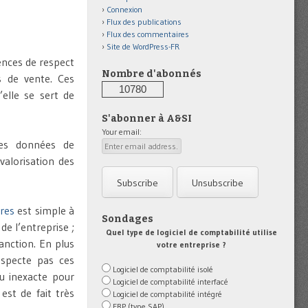
Connexion
Flux des publications
Flux des commentaires
Site de WordPress-FR
ences de respect
Nombre d'abonnés
s de vente. Ces
10780
’elle se sert de
S'abonner à A&SI
Your email:
 des données de
 valorisation des
ures
est simple à
Sondages
e l’entreprise ;
Quel type de logiciel de comptabilité utilise
anction. En plus
votre entreprise ?
especte pas ces
Logiciel de comptabilité isolé
u inexacte pour
Logiciel de comptabilité interfacé
st de fait très
Logiciel de comptabilité intégré
ERP (type SAP)