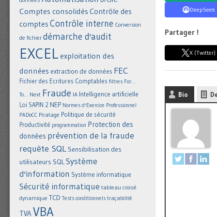
DeepSeek
Comptes consolidés
Contrôle des
Contrôle interne
comptes
Conversion
Partager !
démarche d'audit
de fichier
EXCEL
X (Twitter)
exploitation des
FEC
données
extraction de données
Fichier des Ecritures Comptables
filtres
For...
Fraude
Intelligence artificielle
IA
Bio
De
To... Next
NEP
Loi SAPIN 2
Normes d'Exercice Professionnel
Politique de sécurité
Piratage
PADoCC
Protection des
Productivité
programmation
prévention de la fraude
données
requête SQL
Sensibilisation des
Système
utilisateurs
SQL
d'information
Système informatique
Sécurité informatique
tableau croisé
TCD
dynamique
Tests conditionnels
traçabilité
VBA
TVA