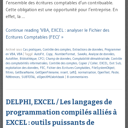
l’ensemble des écritures comptables d’un contribuable.
Cette obligation est une opportunité pour l’entreprise. En
effet, la …
Continue reading ‘VBA, EXCEL : analyser le Fichier des
Ecritures Comptables (FEC)’ »
Archivé sous
Cas pratiques
,
Contrôle des comptes
,
Extractions de données
,
Programmer
en VBA
,
VBA
|
Taggé
.AutoFit
,
.Copy
,
.NumberFormat
,
.SaveAs
,
Analyse de données
,
Autofilter
,
Bibliothèque
,
CFCI
,
Champ de données
,
Comptabilité dématérialisée
,
Contrôle
des comptabilités informatisées
,
Contrôle des comptes
,
Copier / Coller
,
EXCEL
,
Exit Sub
,
exploitation des données
,
FEC
,
Fichier des Ecritures Comptables
,
FileSystemObject
,
filtres
,
GetBaseName
,
GetOpenFilename
,
insert
,
Left()
,
normalisation
,
OpenText
,
Paste
,
Références
,
SUBTOTAL
,
xlOpenXMLWorkbook
|
8 commentaires
DELPHI, EXCEL / Les langages de
programmation compilés alliés à
EXCEL : outils puissants de