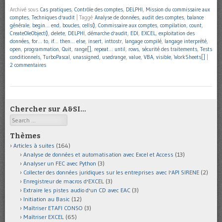
Archivé sous
Cas pratiques
,
Contrôle des comptes
,
DELPHI
,
Mission du commissaire aux
comptes
,
Techniques d'audit
|
Taggé
Analyse de données
,
audit des comptes
,
balance
générale
,
begin… end
,
boucles
,
cells()
,
Commissaire aux comptes
,
compilation
,
count
,
CreateOleObject()
,
delete
,
DELPHI
,
démarche d'audit
,
EDI
,
EXCEL
,
exploitation des
données
,
for… to
,
if… then… else
,
insert
,
inttostr
,
langage compilé
,
langage interprété
,
open
,
programmation
,
Quit
,
range[]
,
repeat… until
,
rows
,
sécurité des traitements
,
Tests
conditionnels
,
TurboPascal
,
unassigned
,
usedrange
,
value
,
VBA
,
visible
,
WorkSheets[]
|
2 commentaires
Chercher sur A&SI…
Search
Thèmes
Articles à suites
(164)
Analyse de données et automatisation avec Excel et Access
(13)
Analyser un FEC avec Python
(3)
Collecter des données juridiques sur les entreprises avec l'API SIRENE
(2)
Enregistreur de macros d'EXCEL
(3)
Extraire les pistes audio d'un CD avec EAC
(3)
Initiation au Basic
(12)
Maîtriser ETAFI CONSO
(3)
Maîtriser EXCEL
(65)