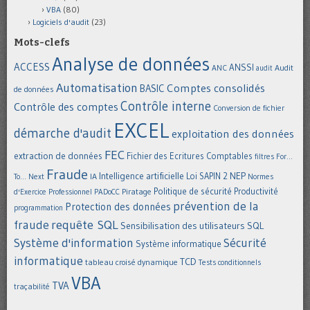
VBA
(80)
Logiciels d'audit
(23)
Mots-clefs
Analyse de données
ACCESS
ANSSI
Audit
ANC
audit
Automatisation
Comptes consolidés
BASIC
de données
Contrôle interne
Contrôle des comptes
Conversion de fichier
EXCEL
démarche d'audit
exploitation des données
FEC
extraction de données
Fichier des Ecritures Comptables
filtres
For...
Fraude
Intelligence artificielle
NEP
IA
Loi SAPIN 2
To... Next
Normes
Politique de sécurité
Piratage
Productivité
d'Exercice Professionnel
PADoCC
prévention de la
Protection des données
programmation
requête SQL
fraude
Sensibilisation des utilisateurs
SQL
Système d'information
Sécurité
Système informatique
informatique
TCD
tableau croisé dynamique
Tests conditionnels
VBA
TVA
traçabilité