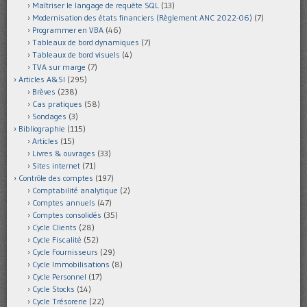
Maîtriser le langage de requête SQL
(13)
Modernisation des états financiers (Règlement ANC 2022-06)
(7)
Programmer en VBA
(46)
Tableaux de bord dynamiques
(7)
Tableaux de bord visuels
(4)
TVA sur marge
(7)
Articles A&SI
(295)
Brèves
(238)
Cas pratiques
(58)
Sondages
(3)
Bibliographie
(115)
Articles
(15)
Livres & ouvrages
(33)
Sites internet
(71)
Contrôle des comptes
(197)
Comptabilité analytique
(2)
Comptes annuels
(47)
Comptes consolidés
(35)
Cycle Clients
(28)
Cycle Fiscalité
(52)
Cycle Fournisseurs
(29)
Cycle Immobilisations
(8)
Cycle Personnel
(17)
Cycle Stocks
(14)
Cycle Trésorerie
(22)