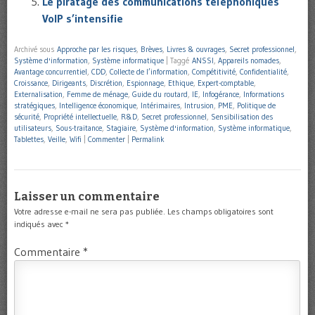
Le piratage des communications téléphoniques
VoIP s’intensifie
Archivé sous
Approche par les risques
,
Brèves
,
Livres & ouvrages
,
Secret professionnel
,
Système d'information
,
Système informatique
|
Taggé
ANSSI
,
Appareils nomades
,
Avantage concurrentiel
,
CDD
,
Collecte de l’information
,
Compétitivité
,
Confidentialité
,
Croissance
,
Dirigeants
,
Discrétion
,
Espionnage
,
Ethique
,
Expert-comptable
,
Externalisation
,
Femme de ménage
,
Guide du routard
,
IE
,
Infogérance
,
Informations
stratégiques
,
Intelligence économique
,
Intérimaires
,
Intrusion
,
PME
,
Politique de
sécurité
,
Propriété intellectuelle
,
R&D
,
Secret professionnel
,
Sensibilisation des
utilisateurs
,
Sous-traitance
,
Stagiaire
,
Système d'information
,
Système informatique
,
Tablettes
,
Veille
,
Wifi
|
Commenter
|
Permalink
Laisser un commentaire
Votre adresse e-mail ne sera pas publiée.
Les champs obligatoires sont
indiqués avec
*
Commentaire
*