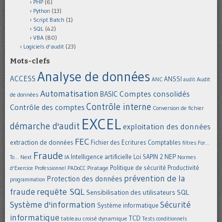
PHP
(6)
Python
(13)
Script Batch
(1)
SQL
(42)
VBA
(80)
Logiciels d'audit
(23)
Mots-clefs
Analyse de données
ACCESS
ANSSI
Audit
ANC
audit
Automatisation
Comptes consolidés
BASIC
de données
Contrôle interne
Contrôle des comptes
Conversion de fichier
EXCEL
démarche d'audit
exploitation des données
FEC
extraction de données
Fichier des Ecritures Comptables
filtres
For...
Fraude
Intelligence artificielle
NEP
IA
Loi SAPIN 2
To... Next
Normes
Politique de sécurité
Piratage
Productivité
d'Exercice Professionnel
PADoCC
prévention de la
Protection des données
programmation
requête SQL
fraude
Sensibilisation des utilisateurs
SQL
Système d'information
Sécurité
Système informatique
informatique
TCD
tableau croisé dynamique
Tests conditionnels