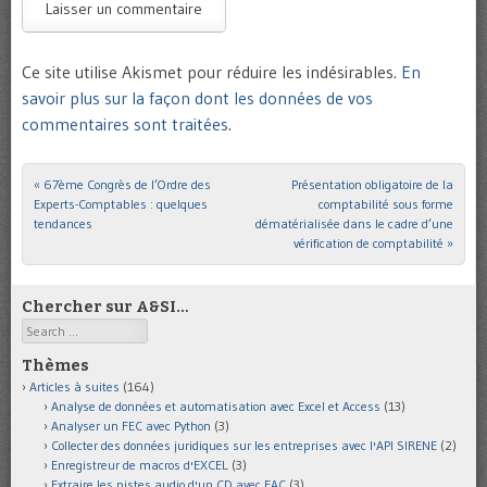
Ce site utilise Akismet pour réduire les indésirables.
En
savoir plus sur la façon dont les données de vos
commentaires sont traitées
.
«
67ème Congrès de l’Ordre des
Présentation obligatoire de la
Post navigation
Experts-Comptables : quelques
comptabilité sous forme
tendances
dématérialisée dans le cadre d’une
vérification de comptabilité
»
Chercher sur A&SI…
Search
Thèmes
Articles à suites
(164)
Analyse de données et automatisation avec Excel et Access
(13)
Analyser un FEC avec Python
(3)
Collecter des données juridiques sur les entreprises avec l'API SIRENE
(2)
Enregistreur de macros d'EXCEL
(3)
Extraire les pistes audio d'un CD avec EAC
(3)