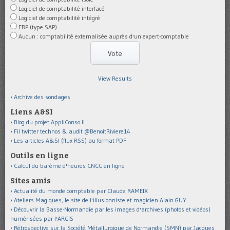
Logiciel de comptabilité interfacé
Logiciel de comptabilité intégré
ERP (type SAP)
Aucun : comptabilité externalisée auprès d'un expert-comptable
View Results
Archive des sondages
Liens A&SI
Blog du projet AppliConso II
Fil twitter technos & audit @BenoitRiviere14
Les articles A&SI (flux RSS) au format PDF
Outils en ligne
Calcul du barème d'heures CNCC en ligne
Sites amis
Actualité du monde comptable par Claude RAMEIX
Ateliers Magiques, le site de l'illusionniste et magicien Alain GUY
Découvrir la Basse-Normandie par les images d'archives (photos et vidéos)
numérisées par l'ARCIS
Rétrospective sur la Société Métallurgique de Normandie (SMN) par Jacques