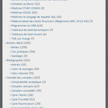
Initiation au Basic
(12)
Maîtriser ETAFI CONSO
(3)
Maîtriser EXCEL
(65)
Maîtriser le langage de requête SQL
(13)
Modernisation des états financiers (Règlement ANC 2022-06)
(7)
Programmer en VBA
(46)
Tableaux de bord dynamiques
(7)
Tableaux de bord visuels
(4)
TVA sur marge
(7)
Articles A&SI
(295)
Brèves
(238)
Cas pratiques
(58)
Sondages
(3)
Bibliographie
(115)
Articles
(15)
Livres & ouvrages
(33)
Sites internet
(71)
Contrôle des comptes
(197)
Comptabilité analytique
(2)
Comptes annuels
(47)
Comptes consolidés
(35)
Cycle Clients
(28)
Cycle Fiscalité
(52)
Cycle Fournisseurs
(29)
Cycle Immobilisations
(8)