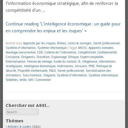
l’information économique stratégique, afin de renforcer la
compétitivité d’un …
Continue reading ‘L’intelligence économique : un guide pour
en comprendre les enjeux et les risques’ »
Archivé sous
Approche par les risques
,
Brèves
,
Livres & ouvrages
,
Secret professionnel
,
Système d'information
,
Système informatique
|
Taggé
ANSSI
,
Appareils nomades
,
Avantage concurrentiel
,
CDD
,
Collecte de l’information
,
Compétitivité
,
Confidentialité
,
Croissance
,
Dirigeants
,
Discrétion
,
Espionnage
,
Ethique
,
Expert-comptable
,
Externalisation
,
Femme de ménage
,
Guide du routard
,
IE
,
Infogérance
,
Informations
stratégiques
,
Intelligence économique
,
Intérimaires
,
Intrusion
,
PME
,
Politique de
sécurité
,
Propriété intellectuelle
,
R&D
,
Secret professionnel
,
Sensibilisation des
utilisateurs
,
Sous-traitance
,
Stagiaire
,
Système d'information
,
Système informatique
,
Tablettes
,
Veille
,
Wifi
|
Commenter
Chercher sur A&SI…
Search
Thèmes
Articles à suites
(164)