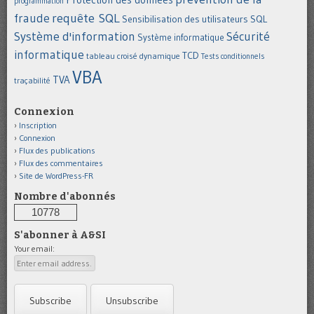
programmation
requête SQL
fraude
Sensibilisation des utilisateurs
SQL
Système d'information
Sécurité
Système informatique
informatique
TCD
tableau croisé dynamique
Tests conditionnels
VBA
TVA
traçabilité
Connexion
Inscription
Connexion
Flux des publications
Flux des commentaires
Site de WordPress-FR
Nombre d'abonnés
10778
S'abonner à A&SI
Your email: