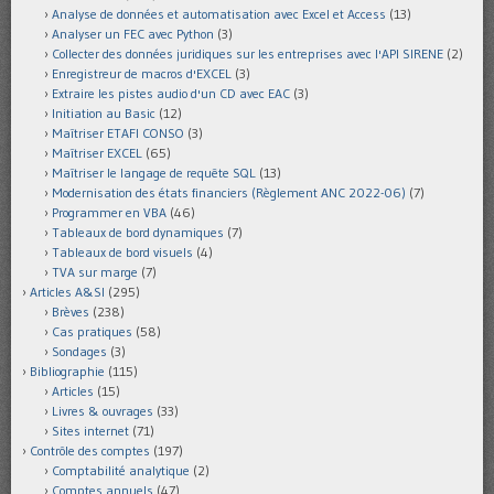
Analyse de données et automatisation avec Excel et Access
(13)
Analyser un FEC avec Python
(3)
Collecter des données juridiques sur les entreprises avec l'API SIRENE
(2)
Enregistreur de macros d'EXCEL
(3)
Extraire les pistes audio d'un CD avec EAC
(3)
Initiation au Basic
(12)
Maîtriser ETAFI CONSO
(3)
Maîtriser EXCEL
(65)
Maîtriser le langage de requête SQL
(13)
Modernisation des états financiers (Règlement ANC 2022-06)
(7)
Programmer en VBA
(46)
Tableaux de bord dynamiques
(7)
Tableaux de bord visuels
(4)
TVA sur marge
(7)
Articles A&SI
(295)
Brèves
(238)
Cas pratiques
(58)
Sondages
(3)
Bibliographie
(115)
Articles
(15)
Livres & ouvrages
(33)
Sites internet
(71)
Contrôle des comptes
(197)
Comptabilité analytique
(2)
Comptes annuels
(47)