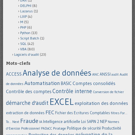
DAX
(1)
DELPHI
(8)
Lazarus
(1)
LIXP
(4)
M
(5)
PHP
(6)
Python
(13)
Script Batch
(1)
SQL
(42)
VBA
(80)
Logiciels d'audit
(23)
Mots-clefs
Analyse de données
ACCESS
ANSSI
Audit
ANC
audit
Automatisation
Comptes consolidés
BASIC
de données
Contrôle interne
Contrôle des comptes
Conversion de fichier
EXCEL
démarche d'audit
exploitation des données
FEC
extraction de données
Fichier des Ecritures Comptables
filtres
For...
Fraude
Intelligence artificielle
NEP
IA
Loi SAPIN 2
To... Next
Normes
Politique de sécurité
Piratage
Productivité
d'Exercice Professionnel
PADoCC
prévention de la
Protection des données