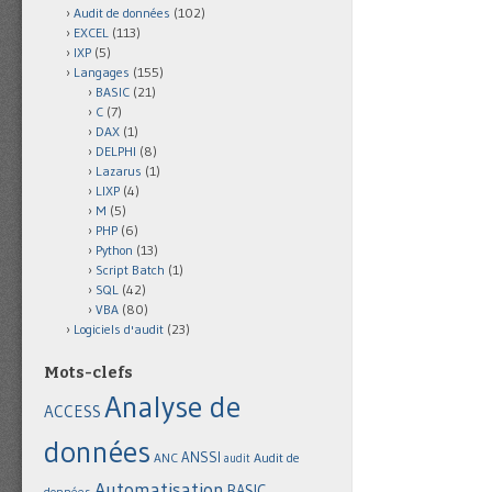
Audit de données
(102)
EXCEL
(113)
IXP
(5)
Langages
(155)
BASIC
(21)
C
(7)
DAX
(1)
DELPHI
(8)
Lazarus
(1)
LIXP
(4)
M
(5)
PHP
(6)
Python
(13)
Script Batch
(1)
SQL
(42)
VBA
(80)
Logiciels d'audit
(23)
Mots-clefs
Analyse de
ACCESS
données
ANSSI
Audit de
ANC
audit
Automatisation
BASIC
données