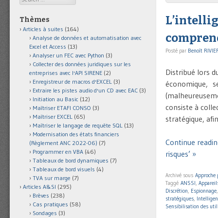
L’intelli
Thèmes
Articles à suites
(164)
comprendr
Analyse de données et automatisation avec
Excel et Access
(13)
Posté par
Benoît RIVIE
Analyser un FEC avec Python
(3)
Collecter des données juridiques sur les
Distribué lors d
entreprises avec l'API SIRENE
(2)
Enregistreur de macros d'EXCEL
(3)
économique, se 
Extraire les pistes audio d'un CD avec EAC
(3)
(malheureusemen
Initiation au Basic
(12)
consiste à colle
Maîtriser ETAFI CONSO
(3)
Maîtriser EXCEL
(65)
stratégique, afi
Maîtriser le langage de requête SQL
(13)
Modernisation des états financiers
Continue readin
(Règlement ANC 2022-06)
(7)
Programmer en VBA
(46)
risques’ »
Tableaux de bord dynamiques
(7)
Tableaux de bord visuels
(4)
Archivé sous
Approche 
TVA sur marge
(7)
Taggé
ANSSI
,
Apparei
Articles A&SI
(295)
Discrétion
,
Espionnage
Brèves
(238)
stratégiques
,
Intellige
Cas pratiques
(58)
Sensibilisation des util
Sondages
(3)