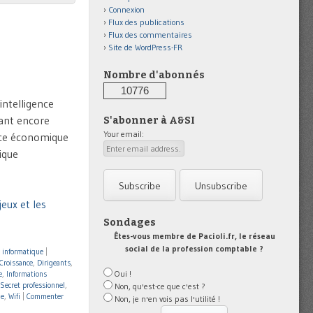
Connexion
Flux des publications
Flux des commentaires
Site de WordPress-FR
Nombre d'abonnés
10776
intelligence
tant encore
S'abonner à A&SI
Your email:
ence économique
ique
eux et les
Sondages
Êtes-vous membre de Pacioli.fr, le réseau
social de la profession comptable ?
 informatique
|
Croissance
,
Dirigeants
,
Oui !
e
,
Informations
Secret professionnel
,
Non, qu'est-ce que c'est ?
le
,
Wifi
|
Commenter
Non, je n'en vois pas l'utilité !