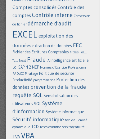
Comptes consolidés
Contrôle des
Contrôle interne
comptes
Conversion
démarche d'audit
de fichier
EXCEL
exploitation des
FEC
données
extraction de données
Fichier des Ecritures Comptables
filtres
For...
Fraude
Intelligence artificielle
IA
To... Next
NEP
Loi SAPIN 2
Normes d'Exercice Professionnel
Politique de sécurité
Piratage
PADoCC
Protection des
Productivité
programmation
prévention de la fraude
données
requête SQL
Sensibilisation des
Système
utilisateurs
SQL
d'information
Système informatique
Sécurité informatique
tableau croisé
TCD
dynamique
Tests conditionnels
traçabilité
VBA
TVA