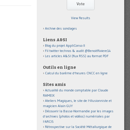
View Results
Archive des sondages
Liens A&SI
Blog du projet AppliConso II
Fil twitter technos & audit @BenoitRiviere14
Les articles A&SI (flux RSS) au format PDF
Outils en ligne
Calcul du barème d'heures CNCC en ligne
Sites amis
Actualité du monde comptable par Claude
RAMEIX
Ateliers Magiques, le site de l'illusionniste et
magicien Alain GUY
Découvrir la Basse-Normandie par les images
d'archives (photos et vidéos) numérisées par
l'ARCIS
Rétrospective sur la Société Métallurgique de