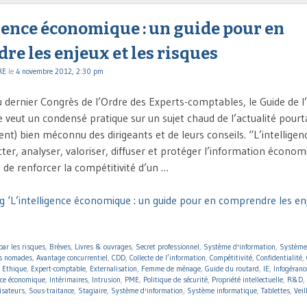
gence économique : un guide pour en
e les enjeux et les risques
RE
le
4 novembre 2012, 2:30 pm
u dernier Congrès de l’Ordre des Experts-comptables, le Guide de l’
veut un condensé pratique sur un sujet chaud de l’actualité pour
t) bien méconnu des dirigeants et de leurs conseils. “L’intellig
cter, analyser, valoriser, diffuser et protéger l’information économ
n de renforcer la compétitivité d’un …
g ‘L’intelligence économique : un guide pour en comprendre les enj
par les risques
,
Brèves
,
Livres & ouvrages
,
Secret professionnel
,
Système d'information
,
Système
ls nomades
,
Avantage concurrentiel
,
CDD
,
Collecte de l’information
,
Compétitivité
,
Confidentialité
,
,
Ethique
,
Expert-comptable
,
Externalisation
,
Femme de ménage
,
Guide du routard
,
IE
,
Infogéranc
nce économique
,
Intérimaires
,
Intrusion
,
PME
,
Politique de sécurité
,
Propriété intellectuelle
,
R&D
,
isateurs
,
Sous-traitance
,
Stagiaire
,
Système d'information
,
Système informatique
,
Tablettes
,
Veil