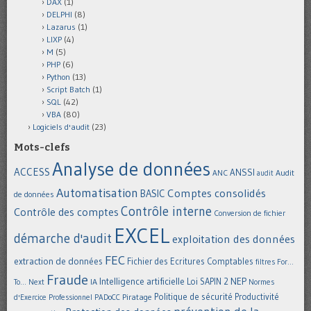
DAX
(1)
DELPHI
(8)
Lazarus
(1)
LIXP
(4)
M
(5)
PHP
(6)
Python
(13)
Script Batch
(1)
SQL
(42)
VBA
(80)
Logiciels d'audit
(23)
Mots-clefs
Analyse de données
ACCESS
ANSSI
Audit
ANC
audit
Automatisation
Comptes consolidés
BASIC
de données
Contrôle interne
Contrôle des comptes
Conversion de fichier
EXCEL
démarche d'audit
exploitation des données
FEC
extraction de données
Fichier des Ecritures Comptables
filtres
For...
Fraude
Intelligence artificielle
NEP
IA
Loi SAPIN 2
To... Next
Normes
Politique de sécurité
Piratage
Productivité
d'Exercice Professionnel
PADoCC