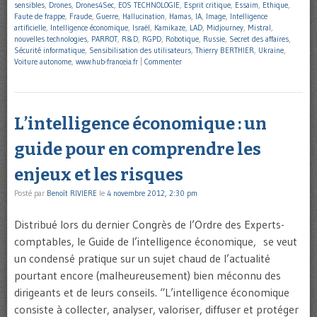
sensibles
,
Drones
,
Drones4Sec
,
EOS TECHNOLOGIE
,
Esprit critique
,
Essaim
,
Ethique
,
Faute de frappe
,
Fraude
,
Guerre
,
Hallucination
,
Hamas
,
IA
,
Image
,
Intelligence
artificielle
,
Intelligence économique
,
Israël
,
Kamikaze
,
LAD
,
Midjourney
,
Mistral
,
nouvelles technologies
,
PARROT
,
R&D
,
RGPD
,
Robotique
,
Russie
,
Secret des affaires
,
Sécurité informatique
,
Sensibilisation des utilisateurs
,
Thierry BERTHIER
,
Ukraine
,
Voiture autonome
,
www.hub-franceia.fr
|
Commenter
L’intelligence économique : un
guide pour en comprendre les
enjeux et les risques
Posté par
Benoît RIVIERE
le
4 novembre 2012, 2:30 pm
Distribué lors du dernier Congrès de l’Ordre des Experts-
comptables, le Guide de l’intelligence économique, se veut
un condensé pratique sur un sujet chaud de l’actualité
pourtant encore (malheureusement) bien méconnu des
dirigeants et de leurs conseils. “L’intelligence économique
consiste à collecter, analyser, valoriser, diffuser et protéger