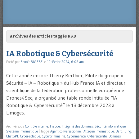
Archives des articles taggés
R&D
IA Robotique & Cybersécurité
Posté par
Benoît RIVIERE
le
19 février 2024, 6:08 am
Cette année encore Thierry Berthier, Pilote du groupe «
Sécurité – IA – Robotique » du Hub France IA et directeur
scientifique de la fédération professionnelle européenne
Drones4Sec, a organisé une table ronde intitulée “IA
Robotique & Cybersécurité” le 13 décembre 2023 à
Limoges.
Archivé sous
Contrôle interne
,
Fraude
,
Intégrité des données
,
Sécurité informatique
,
Système informatique
|
Taggé
Agent conversationnel
,
Attaque informatique
,
Bard
,
Bing
,
ChatGPT
,
Cyber-attaque
,
Cybercriminalité
,
Cybermenace
,
Cybersécurité
,
Données