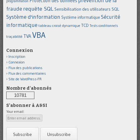
prévention de la
Protection des données
programmation
requête SQL
fraude
Sensibilisation des utilisateurs
SQL
Système d'information
Sécurité
Système informatique
informatique
TCD
tableau croisé dynamique
Tests conditionnels
VBA
TVA
traçabilité
Connexion
Inscription
Connexion
Flux des publications
Flux des commentaires
Site de WordPress-FR
Nombre d'abonnés
10781
S'abonner à A&SI
Your email: