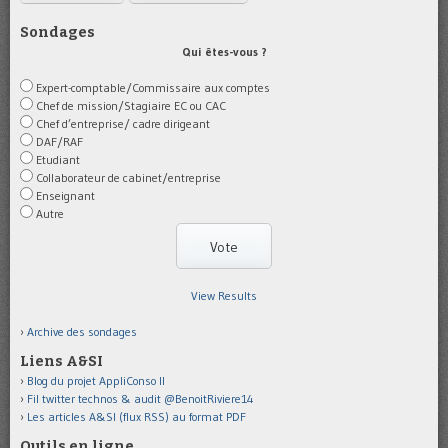
Sondages
Qui êtes-vous ?
Expert-comptable/Commissaire aux comptes
Chef de mission/Stagiaire EC ou CAC
Chef d’entreprise/ cadre dirigeant
DAF/RAF
Etudiant
Collaborateur de cabinet/entreprise
Enseignant
Autre
View Results
Archive des sondages
Liens A&SI
Blog du projet AppliConso II
Fil twitter technos & audit @BenoitRiviere14
Les articles A&SI (flux RSS) au format PDF
Outils en ligne