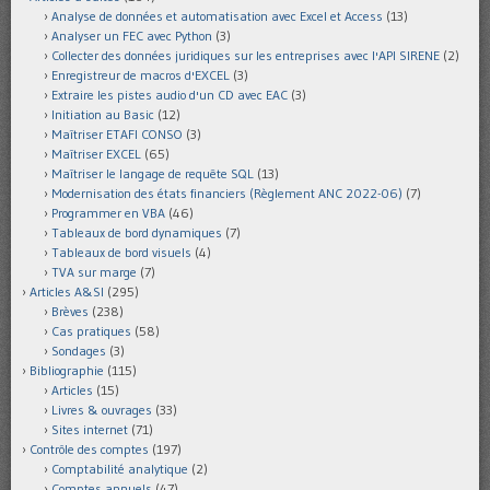
Analyse de données et automatisation avec Excel et Access
(13)
Analyser un FEC avec Python
(3)
Collecter des données juridiques sur les entreprises avec l'API SIRENE
(2)
Enregistreur de macros d'EXCEL
(3)
Extraire les pistes audio d'un CD avec EAC
(3)
Initiation au Basic
(12)
Maîtriser ETAFI CONSO
(3)
Maîtriser EXCEL
(65)
Maîtriser le langage de requête SQL
(13)
Modernisation des états financiers (Règlement ANC 2022-06)
(7)
Programmer en VBA
(46)
Tableaux de bord dynamiques
(7)
Tableaux de bord visuels
(4)
TVA sur marge
(7)
Articles A&SI
(295)
Brèves
(238)
Cas pratiques
(58)
Sondages
(3)
Bibliographie
(115)
Articles
(15)
Livres & ouvrages
(33)
Sites internet
(71)
Contrôle des comptes
(197)
Comptabilité analytique
(2)
Comptes annuels
(47)