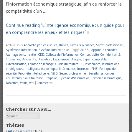
l’information économique stratégique, afin de renforcer la
compétitivité d’un …
Continue reading ‘L’intelligence économique : un guide pour
en comprendre les enjeux et les risques’ »
Archivé sous
Approche par les risques
,
Brèves
,
Livres & ouvrages
,
Secret professionnel
,
Système d'information
,
Système informatique
|
Taggé
ANSSI
,
Appareils nomades
,
Avantage concurrentiel
,
CDD
,
Collecte de l’information
,
Compétitivité
,
Confidentialité
,
Croissance
,
Dirigeants
,
Discrétion
,
Espionnage
,
Ethique
,
Expert-comptable
,
Externalisation
,
Femme de ménage
,
Guide du routard
,
IE
,
Infogérance
,
Informations
stratégiques
,
Intelligence économique
,
Intérimaires
,
Intrusion
,
PME
,
Politique de
sécurité
,
Propriété intellectuelle
,
R&D
,
Secret professionnel
,
Sensibilisation des
utilisateurs
,
Sous-traitance
,
Stagiaire
,
Système d'information
,
Système informatique
,
Tablettes
,
Veille
,
Wifi
|
Commenter
Chercher sur A&SI…
Search
Thèmes
Articles à suites
(164)