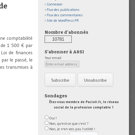
 de
Connexion
Flux des publications
Flux des commentaires
Site de WordPress-FR
Nombre d'abonnés
une comptabilité
10781
 de 1 500 € par
 Loi de finances
S'abonner à A&SI
Your email:
 par le passé, le
ées transmises à
Sondages
Êtes-vous membre de Pacioli.fr, le réseau
social de la profession comptable ?
Oui !
Non, qu'est-ce que c'est ?
Non, je n'en vois pas l'utilité !