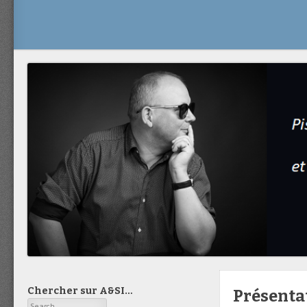
Chercher sur A&SI…
Présentat
Search