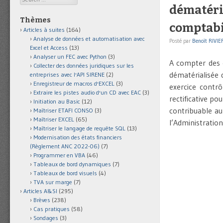
dématéria
Thèmes
comptabi
Articles à suites
(164)
Analyse de données et automatisation avec
Posté par
Benoît RIVIE
Excel et Access
(13)
Analyser un FEC avec Python
(3)
A compter des c
Collecter des données juridiques sur les
dématérialisée
entreprises avec l'API SIRENE
(2)
Enregistreur de macros d'EXCEL
(3)
exercice contrô
Extraire les pistes audio d'un CD avec EAC
(3)
rectificative po
Initiation au Basic
(12)
contribuable au
Maîtriser ETAFI CONSO
(3)
Maîtriser EXCEL
(65)
l’Administration
Maîtriser le langage de requête SQL
(13)
Modernisation des états financiers
(Règlement ANC 2022-06)
(7)
Programmer en VBA
(46)
Tableaux de bord dynamiques
(7)
Tableaux de bord visuels
(4)
TVA sur marge
(7)
Articles A&SI
(295)
Brèves
(238)
Cas pratiques
(58)
Sondages
(3)