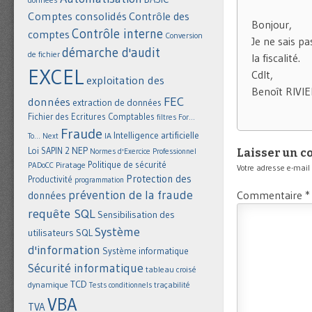
Comptes consolidés
Contrôle des
Bonjour,
Contrôle interne
comptes
Conversion
Je ne sais p
démarche d'audit
de fichier
la fiscalité.
EXCEL
Cdlt,
exploitation des
Benoît RIVI
FEC
données
extraction de données
Fichier des Ecritures Comptables
filtres
For...
Fraude
Intelligence artificielle
IA
To... Next
NEP
Loi SAPIN 2
Laisser un 
Normes d'Exercice Professionnel
Politique de sécurité
Piratage
PADoCC
Votre adresse e-mail
Protection des
Productivité
programmation
prévention de la fraude
Commentaire
*
données
requête SQL
Sensibilisation des
Système
utilisateurs
SQL
d'information
Système informatique
Sécurité informatique
tableau croisé
TCD
dynamique
Tests conditionnels
traçabilité
VBA
TVA