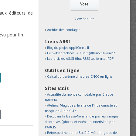
aux éditeurs de
View Results
Archive des sondages
évu pour fin
Liens A&SI
Blog du projet AppliConso II
Fil twitter technos & audit @BenoitRiviere14
Les articles A&SI (flux RSS) au format PDF
Outils en ligne
Calcul du barème d'heures CNCC en ligne
Sites amis
Actualité du monde comptable par Claude
RAMEIX
Ateliers Magiques, le site de l'illusionniste et
magicien Alain GUY
Découvrir la Basse-Normandie par les images
d'archives (photos et vidéos) numérisées par
l'ARCIS
Rétrospective sur la Société Métallurgique de