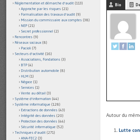
Réglementation et démarche d'audit
(113)
Bio
De
Approche par les risques
(21)
Formalisation des travaux d'audit
(9)
Mission du commissaire aux comptes
(38)
NEP
(21)
Secret professionnel
(2)
Rencontres
(9)
Réseaux sociaux
(8)
Pacioli
(7)
Secteurs d'activité
(16)
Associations, Fondations
(3)
BTP
(4)
Distribution automobile
(8)
HLM
(1)
Négoce
(1)
Services
(1)
Vente au détail
(3)
Système d'information
(44)
Système informatique
(128)
Extractions de données
(43)
Autour du même 
Intégrité des données
(20)
Protection des données
(44)
Sécurité informatique
(52)
Lutte con
Techniques d'audit
(271)
ANA-FEC2
(3)