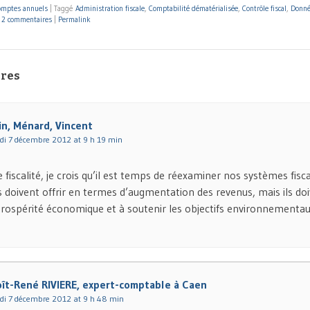
omptes annuels
|
Taggé
Administration fiscale
,
Comptabilité dématérialisée
,
Contrôle fiscal
,
Donné
|
2 commentaires
|
Permalink
res
in, Ménard, Vincent
di 7 décembre 2012 at 9 h 19 min
fiscalité, je crois qu’il est temps de réexaminer nos systèmes fisc
s doivent offrir en termes d’augmentation des revenus, mais ils doi
 prospérité économique et à soutenir les objectifs environnementau
ît-René RIVIERE, expert-comptable à Caen
di 7 décembre 2012 at 9 h 48 min