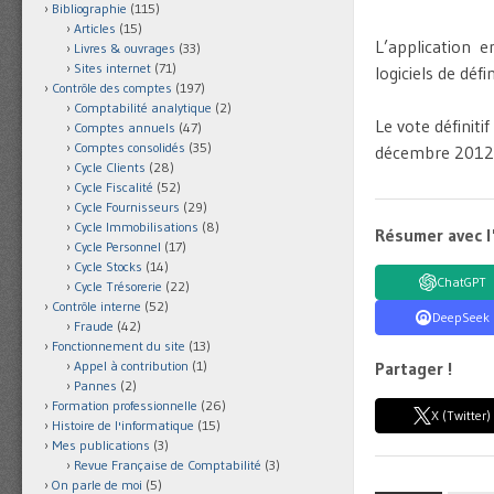
Bibliographie
(115)
Articles
(15)
L’application 
Livres & ouvrages
(33)
Sites internet
(71)
logiciels de dé
Contrôle des comptes
(197)
Comptabilité analytique
(2)
Le vote définiti
Comptes annuels
(47)
Comptes consolidés
(35)
décembre 2012
Cycle Clients
(28)
Cycle Fiscalité
(52)
Cycle Fournisseurs
(29)
Cycle Immobilisations
(8)
Résumer avec l
Cycle Personnel
(17)
Cycle Stocks
(14)
ChatGPT
Cycle Trésorerie
(22)
Contrôle interne
(52)
DeepSeek
Fraude
(42)
Fonctionnement du site
(13)
Appel à contribution
(1)
Partager !
Pannes
(2)
Formation professionnelle
(26)
X (Twitter)
Histoire de l'informatique
(15)
Mes publications
(3)
Revue Française de Comptabilité
(3)
On parle de moi
(5)