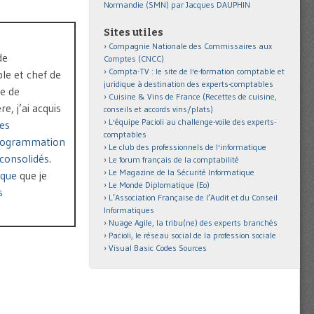
Normandie (SMN) par Jacques DAUPHIN
Sites utiles
Compagnie Nationale des Commissaires aux
de
Comptes (CNCC)
Compta-TV : le site de l'e-formation comptable et
le et chef de
juridique à destination des experts-comptables
pe de
Cuisine & Vins de France (Recettes de cuisine,
, j’ai acquis
conseils et accords vins/plats)
L'équipe Pacioli au challenge-voile des experts-
es
comptables
rogrammation
Le club des professionnels de l'informatique
consolidés
.
Le forum français de la comptabilité
Le Magazine de la Sécurité Informatique
ique
que je
Le Monde Diplomatique (Eo)
s
L’Association Française de l’Audit et du Conseil
Informatiques
Nuage Agile, la tribu(ne) des experts branchés
Pacioli, le réseau social de la profession sociale
Visual Basic Codes Sources