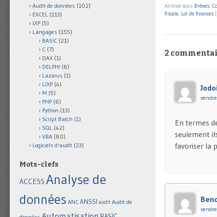
Audit de données
(102)
Archivé sous
Brèves
,
C
fiscale
,
Loi de finances
EXCEL
(113)
IXP
(5)
Langages
(155)
BASIC
(21)
C
(7)
2 commentai
DAX
(1)
DELPHI
(8)
Lazarus
(1)
LIXP
(4)
Jodo
M
(5)
vendre
PHP
(6)
Python
(13)
Script Batch
(1)
En termes de 
SQL
(42)
seulement il
VBA
(80)
favoriser la
Logiciels d'audit
(23)
Mots-clefs
Analyse de
ACCESS
données
Beno
ANSSI
Audit de
ANC
audit
vendre
Automatisation
BASIC
données