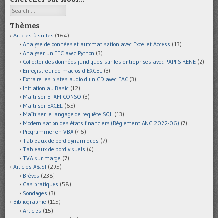
Search
Thèmes
Articles à suites
(164)
Analyse de données et automatisation avec Excel et Access
(13)
Analyser un FEC avec Python
(3)
Collecter des données juridiques sur les entreprises avec l'API SIRENE
(2)
Enregistreur de macros d'EXCEL
(3)
Extraire les pistes audio d'un CD avec EAC
(3)
Initiation au Basic
(12)
Maîtriser ETAFI CONSO
(3)
Maîtriser EXCEL
(65)
Maîtriser le langage de requête SQL
(13)
Modernisation des états financiers (Règlement ANC 2022-06)
(7)
Programmer en VBA
(46)
Tableaux de bord dynamiques
(7)
Tableaux de bord visuels
(4)
TVA sur marge
(7)
Articles A&SI
(295)
Brèves
(238)
Cas pratiques
(58)
Sondages
(3)
Bibliographie
(115)
Articles
(15)