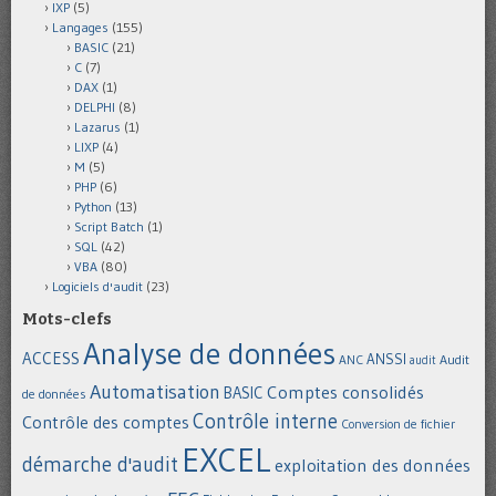
IXP
(5)
Langages
(155)
BASIC
(21)
C
(7)
DAX
(1)
DELPHI
(8)
Lazarus
(1)
LIXP
(4)
M
(5)
PHP
(6)
Python
(13)
Script Batch
(1)
SQL
(42)
VBA
(80)
Logiciels d'audit
(23)
Mots-clefs
Analyse de données
ACCESS
ANSSI
Audit
ANC
audit
Automatisation
Comptes consolidés
BASIC
de données
Contrôle interne
Contrôle des comptes
Conversion de fichier
EXCEL
démarche d'audit
exploitation des données