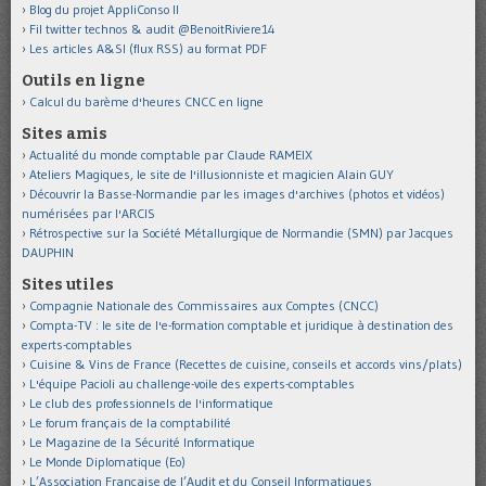
Blog du projet AppliConso II
Fil twitter technos & audit @BenoitRiviere14
Les articles A&SI (flux RSS) au format PDF
Outils en ligne
Calcul du barème d'heures CNCC en ligne
Sites amis
Actualité du monde comptable par Claude RAMEIX
Ateliers Magiques, le site de l'illusionniste et magicien Alain GUY
Découvrir la Basse-Normandie par les images d'archives (photos et vidéos)
numérisées par l'ARCIS
Rétrospective sur la Société Métallurgique de Normandie (SMN) par Jacques
DAUPHIN
Sites utiles
Compagnie Nationale des Commissaires aux Comptes (CNCC)
Compta-TV : le site de l'e-formation comptable et juridique à destination des
experts-comptables
Cuisine & Vins de France (Recettes de cuisine, conseils et accords vins/plats)
L'équipe Pacioli au challenge-voile des experts-comptables
Le club des professionnels de l'informatique
Le forum français de la comptabilité
Le Magazine de la Sécurité Informatique
Le Monde Diplomatique (Eo)
L’Association Française de l’Audit et du Conseil Informatiques