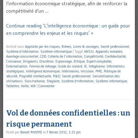
l’information économique stratégique, afin de renforcer la
compétitivité d’un …
Continue reading ‘L’intelligence économique : un guide pour
en comprendre les enjeux et les risques’ »
Archivé sous
Approche par les risques
,
Brèves
,
Livres & ouvrages
,
Secret professionnel
,
Système d'information
,
Système informatique
|
Taggé
ANSSI
,
Appareils nomades
,
Avantage concurrentiel
,
CDD
,
Collecte de l’information
,
Compétitivité
,
Confidentialité
,
Croissance
,
Dirigeants
,
Discrétion
,
Espionnage
,
Ethique
,
Expert-comptable
,
Externalisation
,
Femme de ménage
,
Guide du routard
,
IE
,
Infogérance
,
Informations
stratégiques
,
Intelligence économique
,
Intérimaires
,
Intrusion
,
PME
,
Politique de
sécurité
,
Propriété intellectuelle
,
R&D
,
Secret professionnel
,
Sensibilisation des
utilisateurs
,
Sous-traitance
,
Stagiaire
,
Système d'information
,
Système informatique
,
Tablettes
,
Veille
,
Wifi
|
Commenter
Vol de données confidentielles : un
risque permanent
Posté par
Benoît RIVIERE
le
7 février 2012, 1:15 pm