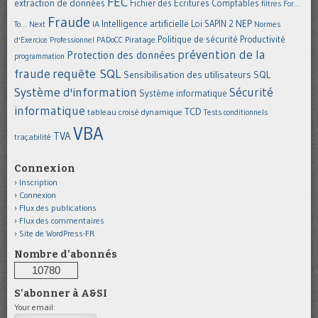
FEC
extraction de données
Fichier des Ecritures Comptables
filtres
For...
Fraude
Intelligence artificielle
NEP
IA
Loi SAPIN 2
To... Next
Normes
Politique de sécurité
Piratage
Productivité
d'Exercice Professionnel
PADoCC
prévention de la
Protection des données
programmation
requête SQL
fraude
Sensibilisation des utilisateurs
SQL
Système d'information
Sécurité
Système informatique
informatique
TCD
tableau croisé dynamique
Tests conditionnels
VBA
TVA
traçabilité
Connexion
Inscription
Connexion
Flux des publications
Flux des commentaires
Site de WordPress-FR
Nombre d'abonnés
10780
S'abonner à A&SI
Your email: