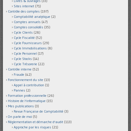
Livres & ouvrages
(33)
Sites internet
(71)
Contrôle des comptes
(197)
Comptabilité analytique
(2)
Comptes annuels
(47)
Comptes consolidés
(35)
Cycle Clients
(28)
Cycle Fiscalité
(52)
Cycle Fournisseurs
(29)
Cycle Immobilisations
(8)
Cycle Personnel
(17)
Cycle Stocks
(14)
Cycle Trésorerie
(22)
Contrôle interne
(52)
Fraude
(42)
Fonctionnement du site
(13)
Appel à contribution
(1)
Pannes
(2)
Formation professionnelle
(26)
Histoire de l'informatique
(15)
Mes publications
(3)
Revue Française de Comptabilité
(3)
On parle de moi
(5)
Réglementation et démarche d'audit
(113)
Approche par les risques
(21)