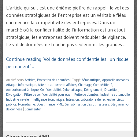
L’article qui suit est une énième piqûre de rappel : le vol des
données stratégiques de l’entreprise est un véritable fléau
qui menace la compétitivité des entreprises. Dans un
marché où la confidentialité de l’information est un atout
stratégique, les entreprises doivent redoubler de vigilance.
Le vol de données ne touche pas seulement les grandes …
Continue reading ‘Vol de données confidentielles : un risque
permanent’ »
Archivé sous
Articles
,
Protection des données
|
Taggé
Aéronautique
,
Appareils nomades
,
Attaque informatique
,
Atteinte au secret d'affaires
,
Chantage
,
Compétitivité
,
comportement à risque
,
Confidentialité
,
Cyber-attaque
,
Dénigrement
,
Discrétion
,
Divulgation
,
Filtre de confidentialité pour écran
,
Fuite de données
,
Industrie automobile
,
Industrie navale
,
Intelligence économique
,
Intrusion
,
Laboratoire de recherche
,
Lieux
publics
,
Nomadisme
,
Ouest France
,
PME
,
Sensibilisation des utilisateurs
,
Stagiaire
,
vol
de données
|
Commenter
Chercher sur A&SI…