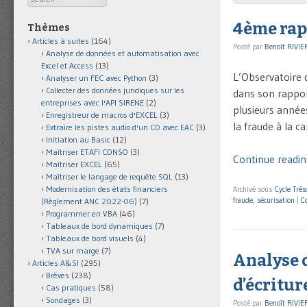
4ème rap
Thèmes
Articles à suites
(164)
Posté par
Benoît RIVIE
Analyse de données et automatisation avec
Excel et Access
(13)
L’Observatoire 
Analyser un FEC avec Python
(3)
Collecter des données juridiques sur les
dans son rappor
entreprises avec l'API SIRENE
(2)
plusieurs année
Enregistreur de macros d'EXCEL
(3)
la fraude à la c
Extraire les pistes audio d'un CD avec EAC
(3)
Initiation au Basic
(12)
Maîtriser ETAFI CONSO
(3)
Continue readin
Maîtriser EXCEL
(65)
Maîtriser le langage de requête SQL
(13)
Modernisation des états financiers
Archivé sous
Cycle Trés
fraude
,
sécurisation
|
C
(Règlement ANC 2022-06)
(7)
Programmer en VBA
(46)
Tableaux de bord dynamiques
(7)
Tableaux de bord visuels
(4)
TVA sur marge
(7)
Analyse 
Articles A&SI
(295)
Brèves
(238)
d’écritur
Cas pratiques
(58)
Sondages
(3)
Posté par
Benoît RIVIE