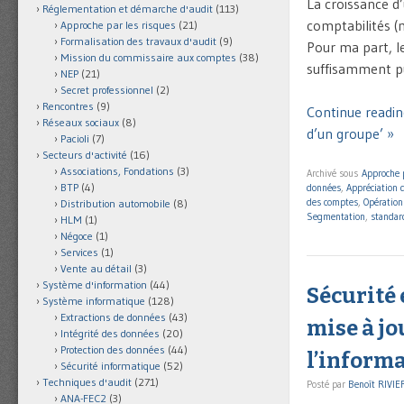
La croissance d
Réglementation et démarche d'audit
(113)
comptabilités (
Approche par les risques
(21)
Formalisation des travaux d'audit
(9)
Pour ma part, le
Mission du commissaire aux comptes
(38)
suffisamment pu
NEP
(21)
Secret professionnel
(2)
Rencontres
(9)
Continue readi
Réseaux sociaux
(8)
d’un groupe’ »
Pacioli
(7)
Secteurs d'activité
(16)
Associations, Fondations
(3)
Archivé sous
Approche 
BTP
(4)
données
,
Appréciation 
des comptes
,
Opération
Distribution automobile
(8)
Segmentation
,
standar
HLM
(1)
Négoce
(1)
Services
(1)
Vente au détail
(3)
Système d'information
(44)
Sécurité 
Système informatique
(128)
Extractions de données
(43)
mise à jo
Intégrité des données
(20)
Protection des données
(44)
l’inform
Sécurité informatique
(52)
Techniques d'audit
(271)
Posté par
Benoît RIVIE
ANA-FEC2
(3)