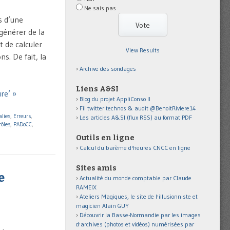
Ne sais pas
s d’une
 générer de la
t de calculer
View Results
. De fait, la
Archive des sondages
Liens A&SI
re’ »
Blog du projet AppliConso II
Fil twitter technos & audit @BenoitRiviere14
alies
,
Erreurs
,
Les articles A&SI (flux RSS) au format PDF
rôles
,
PADoCC
,
Outils en ligne
Calcul du barème d'heures CNCC en ligne
Sites amis
e
Actualité du monde comptable par Claude
RAMEIX
Ateliers Magiques, le site de l'illusionniste et
magicien Alain GUY
Découvrir la Basse-Normandie par les images
d'archives (photos et vidéos) numérisées par