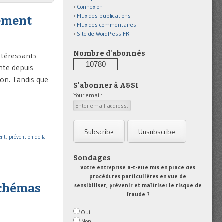
Connexion
Flux des publications
iement
Flux des commentaires
Site de WordPress-FR
Nombre d'abonnés
ntéressants
10780
nte depuis
ion. Tandis que
S'abonner à A&SI
Your email:
ent
,
prévention de la
Sondages
Votre entreprise a-t-elle mis en place des
procédures particulières en vue de
sensibiliser, prévenir et maîtriser le risque de
schémas
fraude ?
Oui
Non