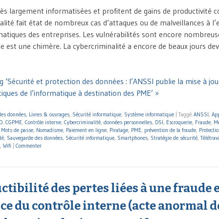
ès largement informatisées et profitent de gains de productivité 
ualité fait état de nombreux cas d’attaques ou de malveillances à l
atiques des entreprises. Les vulnérabilités sont encore nombreuse
e est une chimère. La cybercriminalité a encore de beaux jours dev
 ‘Sécurité et protection des données : l’ANSSI publie la mise à jou
iques de l’informatique à destination des PME’ »
 des données
,
Livres & ouvrages
,
Sécurité informatique
,
Système informatique
|
Taggé
ANSSI
,
Ap
D
,
CGPME
,
Contrôle interne
,
Cybercriminalité
,
données personnelles
,
DSI
,
Escroquerie
,
Fraude
,
Me
,
Mots de passe
,
Nomadisme
,
Paiement en ligne
,
Piratage
,
PME
,
prévention de la fraude
,
Protectio
té
,
Sauvegarde des données
,
Sécurité informatique
,
Smartphones
,
Stratégie de sécurité
,
Télétrav
,
Wifi
|
Commenter
tibilité des pertes liées à une fraude 
ce du contrôle interne (acte anormal d