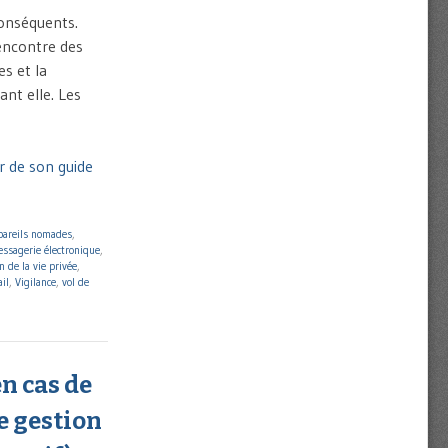
conséquents.
’encontre des
s et la
ant elle. Les
r de son guide
pareils nomades
,
ssagerie électronique
,
n de la vie privée
,
ail
,
Vigilance
,
vol de
en cas de
e gestion