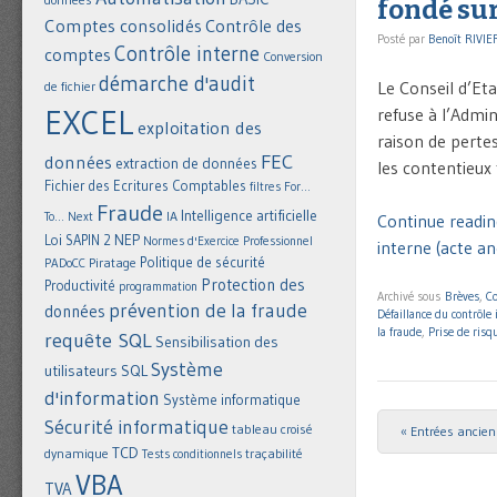
fondé sur
Comptes consolidés
Contrôle des
Posté par
Benoît RIVIE
Contrôle interne
comptes
Conversion
démarche d'audit
Le Conseil d’Eta
de fichier
EXCEL
refuse à l’Admin
exploitation des
raison de pertes
FEC
données
extraction de données
les contentieux 
Fichier des Ecritures Comptables
filtres
For...
Fraude
Intelligence artificielle
IA
To... Next
Continue reading
NEP
Loi SAPIN 2
Normes d'Exercice Professionnel
interne (acte a
Politique de sécurité
Piratage
PADoCC
Protection des
Productivité
programmation
Archivé sous
Brèves
,
Co
prévention de la fraude
données
Défaillance du contrôle 
la fraude
,
Prise de risq
requête SQL
Sensibilisation des
Système
utilisateurs
SQL
d'information
Système informatique
Sécurité informatique
tableau croisé
« Entrées ancie
Post navigat
TCD
dynamique
Tests conditionnels
traçabilité
VBA
TVA