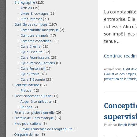
Bibliographie
(115)
Articles
(15)
La comptabilité
Livres & ouvrages
(33)
entreprise. Elle
Sites internet
(71)
Contrôle des comptes
(197)
richesse. Afin d
Comptabilité analytique
(2)
son impôt, des 
Comptes annuels
(47)
tenue …
Comptes consolidés
(35)
Cycle Clients
(28)
Cycle Fiscalité
(52)
Continue readin
Cycle Fournisseurs
(29)
Cycle Immobilisations
(8)
Cycle Personnel
(17)
Archivé sous
Audit de 
Cycle Stocks
(14)
Evaluation des risques
prévention de la fraude
Cycle Trésorerie
(22)
Contrôle interne
(52)
Fraude
(42)
Fonctionnement du site
(13)
Appel à contribution
(1)
Concepti
Pannes
(2)
Formation professionnelle
(26)
supervis
Histoire de l'informatique
(15)
Mes publications
(3)
Posté par
Benoît RIVIE
Revue Française de Comptabilité
(3)
On parle de moi
(5)