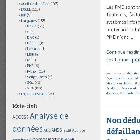
Audit de données
(102)
Les PME sont tr
EXCEL
(113)
Toutefois, l’act
IXP
(5)
Langages
(155)
systèmes inform
BASIC
(21)
protection total
C
(7)
PME n’ont …
DAX
(1)
DELPHI
(8)
Lazarus
(1)
Continue reading
LIXP
(4)
des bonnes prat
M
(5)
PHP
(6)
Python
(13)
Archivé sous
Intégrité
Script Batch
(1)
Bonnes pratiques
,
BYO
SQL
(42)
Mise à jour de sécurité
VBA
(80)
Prudence
,
Responsabili
données
,
Vulnérabilités
Logiciels d'audit
(23)
Mots-clefs
Analyse de
ACCESS
Non déduc
données
défaillan
ANSSI
Audit de
ANC
audit
Automatisation
BASIC
données