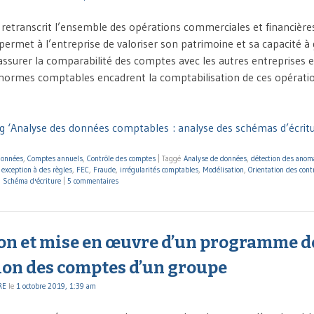
 retranscrit l’ensemble des opérations commerciales et financière
 permet à l’entreprise de valoriser son patrimoine et sa capacité à
’assurer la comparabilité des comptes avec les autres entreprises e
normes comptables encadrent la comptabilisation de ces opérations
g ‘Analyse des données comptables : analyse des schémas d’écritu
données
,
Comptes annuels
,
Contrôle des comptes
|
Taggé
Analyse de données
,
détection des anom
,
exception à des règles
,
FEC
,
Fraude
,
irrégularités comptables
,
Modélisation
,
Orientation des cont
,
Schéma d'écriture
|
5 commentaires
on et mise en œuvre d’un programme d
ion des comptes d’un groupe
RE
le
1 octobre 2019, 1:39 am