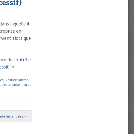
cessif)
ans laquelle il
treprise en
rvient alors que
ance du contrôle
ssif)’ »
scal
,
Contrôle interne
,
duleuse
,
prévention de
uvelles entrées »