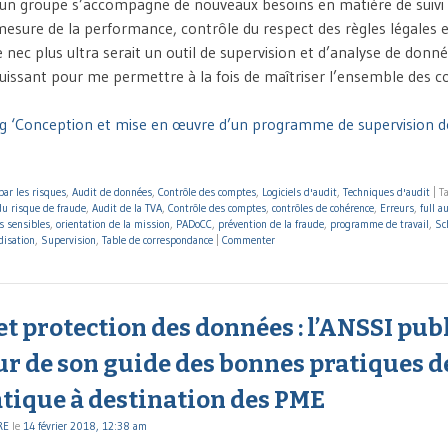
’un groupe s’accompagne de nouveaux besoins en matière de suivi
mesure de la performance, contrôle du respect des règles légales e
 nec plus ultra serait un outil de supervision et d’analyse de donn
issant pour me permettre à la fois de maîtriser l’ensemble des c
ng ‘Conception et mise en œuvre d’un programme de supervision 
par les risques
,
Audit de données
,
Contrôle des comptes
,
Logiciels d'audit
,
Techniques d'audit
|
T
du risque de fraude
,
Audit de la TVA
,
Contrôle des comptes
,
contrôles de cohérence
,
Erreurs
,
full a
s sensibles
,
orientation de la mission
,
PADoCC
,
prévention de la fraude
,
programme de travail
,
Sc
disation
,
Supervision
,
Table de correspondance
|
Commenter
et protection des données : l’ANSSI publ
ur de son guide des bonnes pratiques d
atique à destination des PME
RE
le
14 février 2018, 12:38 am