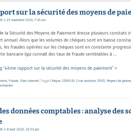
port sur la sécurité des moyens de pa
RE
le
23 novembre 2020, 7:45 am
de la Sécurité des Moyens de Paiement dresse plusieurs constats i
t annuel. Alors que les volumes de chèques sont en baisse consta
s, les fraudes opérées sur les chèques sont en constante progress
arte bancaire (qui connaît des taux de fraude semblables à …
g ‘4ème rapport sur la sécurité des moyens de paiement’ »
orerie
,
Fraude
,
Sites internet
|
Taggé
Chèque
,
COVID-19
,
Crise sanitaire
,
DSP2
,
Moyens de paiem
ommenter
des données comptables : analyse des 
e
RE
le
8 août 2020, 10:53 pm