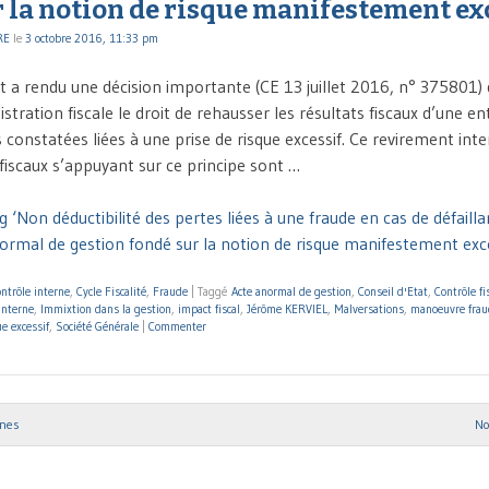
 la notion de risque manifestement ex
RE
le
3 octobre 2016, 11:33 pm
t a rendu une décision importante (CE 13 juillet 2016, n° 375801) d
istration fiscale le droit de rehausser les résultats fiscaux d’une en
 constatées liées à une prise de risque excessif. Ce revirement inte
fiscaux s’appuyant sur ce principe sont …
 ‘Non déductibilité des pertes liées à une fraude en cas de défaill
normal de gestion fondé sur la notion de risque manifestement exce
ntrôle interne
,
Cycle Fiscalité
,
Fraude
|
Taggé
Acte anormal de gestion
,
Conseil d'Etat
,
Contrôle fi
interne
,
Immixtion dans la gestion
,
impact fiscal
,
Jérôme KERVIEL
,
Malversations
,
manoeuvre frau
ue excessif
,
Société Générale
|
Commenter
nnes
No
ion