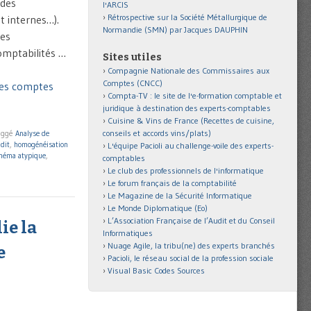
 des
l'ARCIS
Rétrospective sur la Société Métallurgique de
t internes…).
Normandie (SMN) par Jacques DAUPHIN
ées
omptabilités …
Sites utiles
Compagnie Nationale des Commissaires aux
Comptes (CNCC)
des comptes
Compta-TV : le site de l'e-formation comptable et
juridique à destination des experts-comptables
Cuisine & Vins de France (Recettes de cuisine,
conseils et accords vins/plats)
aggé
Analyse de
udit
,
homogénéisation
L'équipe Pacioli au challenge-voile des experts-
héma atypique
,
comptables
Le club des professionnels de l'informatique
Le forum français de la comptabilité
Le Magazine de la Sécurité Informatique
Le Monde Diplomatique (Eo)
L’Association Française de l’Audit et du Conseil
ie la
Informatiques
Nuage Agile, la tribu(ne) des experts branchés
e
Pacioli, le réseau social de la profession sociale
Visual Basic Codes Sources