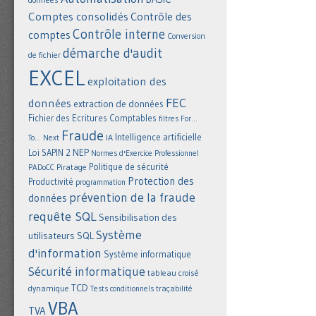
Comptes consolidés
Contrôle des
Contrôle interne
comptes
Conversion
démarche d'audit
de fichier
EXCEL
exploitation des
FEC
données
extraction de données
Fichier des Ecritures Comptables
filtres
For...
Fraude
Intelligence artificielle
IA
To... Next
NEP
Loi SAPIN 2
Normes d'Exercice Professionnel
Politique de sécurité
Piratage
PADoCC
Protection des
Productivité
programmation
prévention de la fraude
données
requête SQL
Sensibilisation des
Système
utilisateurs
SQL
d'information
Système informatique
Sécurité informatique
tableau croisé
TCD
dynamique
Tests conditionnels
traçabilité
VBA
TVA