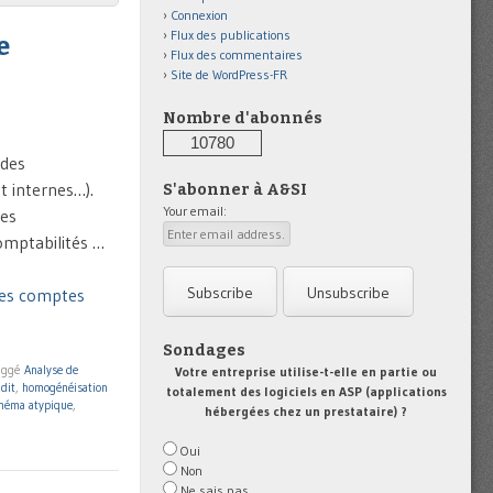
Connexion
Flux des publications
e
Flux des commentaires
Site de WordPress-FR
Nombre d'abonnés
10780
 des
t internes…).
S'abonner à A&SI
Your email:
ées
omptabilités …
des comptes
Sondages
aggé
Analyse de
Votre entreprise utilise-t-elle en partie ou
udit
,
homogénéisation
totalement des logiciels en ASP (applications
héma atypique
,
hébergées chez un prestataire) ?
Oui
Non
Ne sais pas