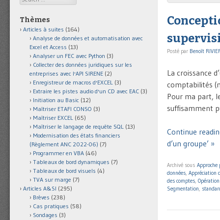
Concepti
Thèmes
Articles à suites
(164)
supervis
Analyse de données et automatisation avec
Excel et Access
(13)
Posté par
Benoît RIVIE
Analyser un FEC avec Python
(3)
Collecter des données juridiques sur les
La croissance d
entreprises avec l'API SIRENE
(2)
Enregistreur de macros d'EXCEL
(3)
comptabilités (
Extraire les pistes audio d'un CD avec EAC
(3)
Pour ma part, le
Initiation au Basic
(12)
suffisamment pu
Maîtriser ETAFI CONSO
(3)
Maîtriser EXCEL
(65)
Maîtriser le langage de requête SQL
(13)
Continue readi
Modernisation des états financiers
d’un groupe’ »
(Règlement ANC 2022-06)
(7)
Programmer en VBA
(46)
Tableaux de bord dynamiques
(7)
Archivé sous
Approche 
Tableaux de bord visuels
(4)
données
,
Appréciation 
TVA sur marge
(7)
des comptes
,
Opération
Articles A&SI
(295)
Segmentation
,
standar
Brèves
(238)
Cas pratiques
(58)
Sondages
(3)