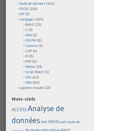
Audit de données
(102)
EXCEL
(113)
IXP
(5)
Langages
(155)
BASIC
(21)
C
(7)
DAX
(1)
DELPHI
(8)
Lazarus
(1)
LIXP
(4)
M
(5)
PHP
(6)
Python
(13)
Script Batch
(1)
SQL
(42)
VBA
(80)
Logiciels d'audit
(23)
Mots-clefs
Analyse de
ACCESS
données
ANSSI
Audit de
ANC
audit
Automatisation
BASIC
données