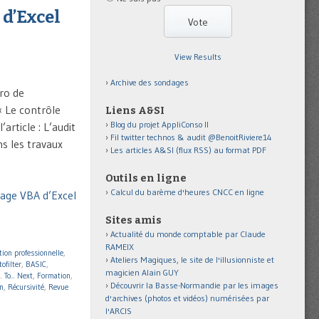
 d’Excel
View Results
Archive des sondages
ro de
 « Le contrôle
Liens A&SI
Blog du projet AppliConso II
article : L’audit
Fil twitter technos & audit @BenoitRiviere14
s les travaux
Les articles A&SI (flux RSS) au format PDF
Outils en ligne
Calcul du barème d'heures CNCC en ligne
gage VBA d’Excel
Sites amis
Actualité du monde comptable par Claude
RAMEIX
ion professionnelle
,
Ateliers Magiques, le site de l'illusionniste et
ofilter
,
BASIC
,
magicien Alain GUY
.. To... Next
,
Formation
,
Découvrir la Basse-Normandie par les images
n
,
Récursivité
,
Revue
d'archives (photos et vidéos) numérisées par
l'ARCIS