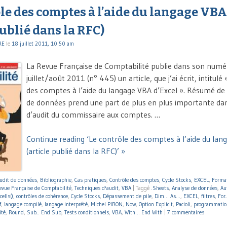
le des comptes à l’aide du langage VBA
publié dans la RFC)
RE
le
18 juillet 2011, 10:50 am
La Revue Française de Comptabilité publie dans son numé
juillet/août 2011 (n° 445) un article, que j’ai écrit, intitulé
des comptes à l’aide du langage VBA d’Excel ». Résumé de l’
de données prend une part de plus en plus importante dan
d’audit du commissaire aux comptes. …
Continue reading ‘Le contrôle des comptes à l’aide du lan
(article publié dans la RFC)’ »
udit de données
,
Bibliographie
,
Cas pratiques
,
Contrôle des comptes
,
Cycle Stocks
,
EXCEL
,
Format
evue Française de Comptabilité
,
Techniques d'audit
,
VBA
|
Taggé
.Sheets
,
Analyse de données
,
Aut
cells()
,
contrôles de cohérence
,
Cycle Stocks
,
Dépassement de pile
,
Dim… As…
,
EXCEL
,
filtres
,
For.
f
,
langage compilé
,
langage interprété
,
Michel PIRON
,
Now
,
Option Explicit
,
Pacioli
,
programmatio
ité
,
Round
,
Sub... End Sub
,
Tests conditionnels
,
VBA
,
With… End With
|
7 commentaires