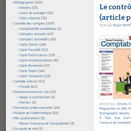
Bibliographie
(115)
Le contrô
Articles
(15)
Livres & ouvrages
(33)
(article 
Sites internet
(71)
Contrôle des comptes
(197)
Posté par
Benoît RIVIE
Comptabilité analytique
(2)
Comptes annuels
(47)
Comptes consolidés
(35)
Cycle Clients
(28)
Cycle Fiscalité
(52)
Cycle Fournisseurs
(29)
Cycle Immobilisations
(8)
Cycle Personnel
(17)
Cycle Stocks
(14)
Cycle Trésorerie
(22)
Contrôle interne
(52)
Fraude
(42)
Fonctionnement du site
(13)
Appel à contribution
(1)
Pannes
(2)
Archivé sous
Articles
,
A
Formation professionnelle
(26)
Programmer en VBA
,
R
Histoire de l'informatique
(15)
Bibliographie
,
boucles
,
If… Then… Else… End I
Mes publications
(3)
Française de Comptabil
Revue Française de Comptabilité
(3)
On parle de moi
(5)