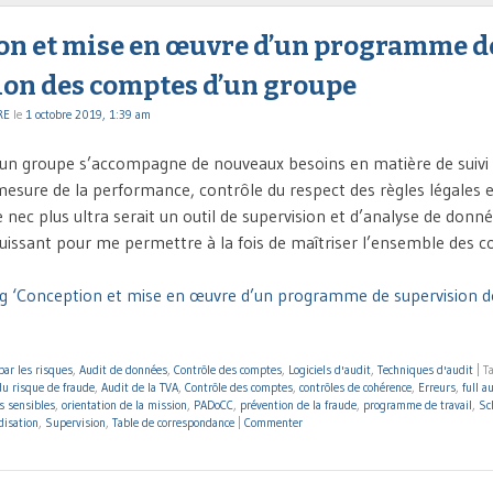
on et mise en œuvre d’un programme d
ion des comptes d’un groupe
RE
le
1 octobre 2019, 1:39 am
’un groupe s’accompagne de nouveaux besoins en matière de suivi
mesure de la performance, contrôle du respect des règles légales e
 nec plus ultra serait un outil de supervision et d’analyse de donn
issant pour me permettre à la fois de maîtriser l’ensemble des c
ng ‘Conception et mise en œuvre d’un programme de supervision 
par les risques
,
Audit de données
,
Contrôle des comptes
,
Logiciels d'audit
,
Techniques d'audit
|
T
du risque de fraude
,
Audit de la TVA
,
Contrôle des comptes
,
contrôles de cohérence
,
Erreurs
,
full a
s sensibles
,
orientation de la mission
,
PADoCC
,
prévention de la fraude
,
programme de travail
,
Sc
disation
,
Supervision
,
Table de correspondance
|
Commenter