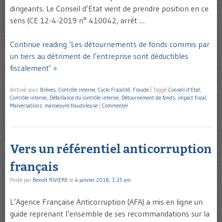
dirigeants. Le Conseil d’Etat vient de prendre position en ce
sens (CE 12-4-2019 n° 410042, arrêt …
Continue reading ‘Les détournements de fonds commis par
un tiers au détriment de l’entreprise sont déductibles
fiscalement’ »
Archivé sous
Brèves
,
Contrôle interne
,
Cycle Fiscalité
,
Fraude
|
Taggé
Conseil d'Etat
,
Contrôle interne
,
Défaillance du contrôle interne
,
Détournement de fonds
,
impact fiscal
,
Malversations
,
manoeuvre frauduleuse
|
Commenter
Vers un référentiel anticorruption
français
Posté par
Benoît RIVIERE
le
4 janvier 2018, 1:25 am
L’Agence Française Anticorruption (AFA) a mis en ligne un
guide reprenant l’ensemble de ses recommandations sur la