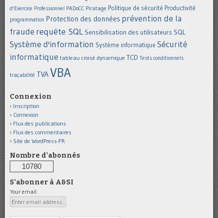
Politique de sécurité
Piratage
Productivité
d'Exercice Professionnel
PADoCC
prévention de la
Protection des données
programmation
requête SQL
fraude
Sensibilisation des utilisateurs
SQL
Système d'information
Sécurité
Système informatique
informatique
TCD
tableau croisé dynamique
Tests conditionnels
VBA
TVA
traçabilité
Connexion
Inscription
Connexion
Flux des publications
Flux des commentaires
Site de WordPress-FR
Nombre d'abonnés
10780
S'abonner à A&SI
Your email: