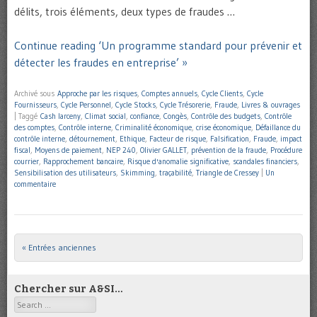
délits, trois éléments, deux types de fraudes …
Continue reading ‘Un programme standard pour prévenir et
détecter les fraudes en entreprise’ »
Archivé sous
Approche par les risques
,
Comptes annuels
,
Cycle Clients
,
Cycle
Fournisseurs
,
Cycle Personnel
,
Cycle Stocks
,
Cycle Trésorerie
,
Fraude
,
Livres & ouvrages
|
Taggé
Cash larceny
,
Climat social
,
confiance
,
Congès
,
Contrôle des budgets
,
Contrôle
des comptes
,
Contrôle interne
,
Criminalité économique
,
crise économique
,
Défaillance du
contrôle interne
,
détournement
,
Ethique
,
Facteur de risque
,
Falsification
,
Fraude
,
impact
fiscal
,
Moyens de paiement
,
NEP 240
,
Olivier GALLET
,
prévention de la fraude
,
Procédure
courrier
,
Rapprochement bancaire
,
Risque d'anomalie significative
,
scandales financiers
,
Sensibilisation des utilisateurs
,
Skimming
,
traçabilité
,
Triangle de Cressey
|
Un
commentaire
« Entrées anciennes
Post navigation
Chercher sur A&SI…
Search