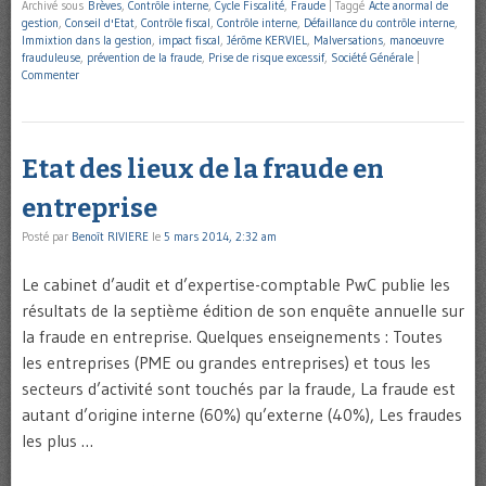
Archivé sous
Brèves
,
Contrôle interne
,
Cycle Fiscalité
,
Fraude
|
Taggé
Acte anormal de
gestion
,
Conseil d'Etat
,
Contrôle fiscal
,
Contrôle interne
,
Défaillance du contrôle interne
,
Immixtion dans la gestion
,
impact fiscal
,
Jérôme KERVIEL
,
Malversations
,
manoeuvre
frauduleuse
,
prévention de la fraude
,
Prise de risque excessif
,
Société Générale
|
Commenter
Etat des lieux de la fraude en
entreprise
Posté par
Benoît RIVIERE
le
5 mars 2014, 2:32 am
Le cabinet d’audit et d’expertise-comptable PwC publie les
résultats de la septième édition de son enquête annuelle sur
la fraude en entreprise. Quelques enseignements : Toutes
les entreprises (PME ou grandes entreprises) et tous les
secteurs d’activité sont touchés par la fraude, La fraude est
autant d’origine interne (60%) qu’externe (40%), Les fraudes
les plus …