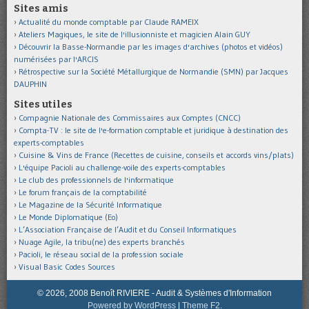
Sites amis
Actualité du monde comptable par Claude RAMEIX
Ateliers Magiques, le site de l'illusionniste et magicien Alain GUY
Découvrir la Basse-Normandie par les images d'archives (photos et vidéos)
numérisées par l'ARCIS
Rétrospective sur la Société Métallurgique de Normandie (SMN) par Jacques
DAUPHIN
Sites utiles
Compagnie Nationale des Commissaires aux Comptes (CNCC)
Compta-TV : le site de l'e-formation comptable et juridique à destination des
experts-comptables
Cuisine & Vins de France (Recettes de cuisine, conseils et accords vins/plats)
L'équipe Pacioli au challenge-voile des experts-comptables
Le club des professionnels de l'informatique
Le forum français de la comptabilité
Le Magazine de la Sécurité Informatique
Le Monde Diplomatique (Eo)
L’Association Française de l’Audit et du Conseil Informatiques
Nuage Agile, la tribu(ne) des experts branchés
Pacioli, le réseau social de la profession sociale
Visual Basic Codes Sources
© 2026, 2008 Benoît RIVIERE - Audit & Systèmes d'Information
Powered by WordPress
|
Theme F2.