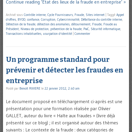
Continue reading ‘Etat des lieux de la fraude en entreprise’ »
Archivé sous
Contrôle interne
,
Cycle Fournisseurs
,
Fraude
,
Sites internet
|
Taggé
Appel
d'offres
,
BYOD
,
confiance
,
Corruption
,
Cybercriminalité
,
Défaillance du contrôle interne
,
Détection de la fraude
,
détection des anomalies
,
détournement
,
Fraude
,
Fraude au
Président
,
Niveau de protection
,
prévention de la fraude
,
PwC
,
Sécurité informatique
,
Transactions inhabituelles
,
usurpation d'identité
|
Commenter
Un programme standard pour
prévenir et détecter les fraudes en
entreprise
Posté par
Benoît RIVIERE
le
22 janvier 2012, 2:40 am
Le document proposé en téléchargement ci-après est une
présentation pour une formation réalisée par Olivier
GALLET, auteur du livre « Halte aux fraudes » (livre déjà
présenté sur ce blog) ; il est organisé autour des thèmes
suivants : Le contexte de la fraude : deux catégories de