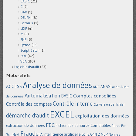
BASIC
(21)
C
(7)
DAX
(1)
DELPHI
(8)
Lazarus
(1)
LIXP
(4)
M
(5)
PHP
(6)
Python
(13)
Script Batch
(1)
SQL
(42)
VBA
(80)
Logiciels d'audit
(23)
Mots-clefs
Analyse de données
ACCESS
ANSSI
Audit
ANC
audit
Automatisation
Comptes consolidés
BASIC
de données
Contrôle interne
Contrôle des comptes
Conversion de fichier
EXCEL
démarche d'audit
exploitation des données
FEC
extraction de données
Fichier des Ecritures Comptables
filtres
For...
Fraude
Intelligence artificielle
NEP
IA
Loi SAPIN 2
To... Next
Normes