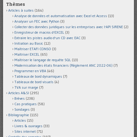
Thèmes
Articles à suites
(164)
Analyse de données et automatisation avec Excel et Access
(13)
Analyser un FEC avec Python
(3)
Collecter des données juridiques sur les entreprises avec l'API SIRENE
(2)
Enregistreur de macros d'EXCEL
(3)
Extraire les pistes audio d'un CD avec EAC
(3)
Initiation au Basic
(12)
Maîtriser ETAFI CONSO
(3)
Maîtriser EXCEL
(65)
Maîtriser le langage de requête SQL
(13)
Modernisation des états financiers (Règlement ANC 2022-06)
(7)
Programmer en VBA
(46)
Tableaux de bord dynamiques
(7)
Tableaux de bord visuels
(4)
TVA sur marge
(7)
Articles A&SI
(295)
Brèves
(238)
Cas pratiques
(58)
Sondages
(3)
Bibliographie
(115)
Articles
(15)
Livres & ouvrages
(33)
Sites internet
(71)
Contrôle des comptes
(197)