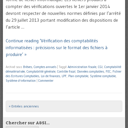
compter des vérifications ouvertes le 1er janvier 2014
devront respecter de nouvelles normes définies par l’arrêté
du 29 juillet 2013 portant modification des dispositions de
l’article …
Continue reading ‘Vérification des comptabilités
informatisées : précisions sur le format des fichiers à
produire’ »
Archivé sous
Brèves
,
Comptes annuels
|
Taggé
Administration fiscale
,
CGI
,
Comptabilité
dématérialisée
,
Comptabilité générale
,
Contrôle fiscal
,
Données comptables
,
FEC
,
Fichier
des Ecritures Comptables
,
Loi de finances
,
LPF
,
Plan comptable
,
Système comptable
,
Système d'information
|
Commenter
« Entrées anciennes
Post navigation
Chercher sur A&SI…