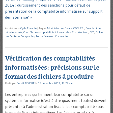
2014 : durcissement des sanctions pour défaut de
présentation de la comptabilité informatisée sur support
dématérialisé’ »
Archivé sous
Cycle Fiscalité
|
Taggé
Administration fiscale
,
CFCI
,
CGI
,
Comptabilité
dématérialisée
,
Contrôle des comptabilités informatisées
,
Contrôle fiscal
,
FEC
,
Fichier
des Ecritures Comptables
,
Loi de finances
|
Commenter
Vérification des comptabilités
informatisées : précisions sur le
format des fichiers à produire
Posté par
Benoît RIVIERE
le
15 décembre 2013, 12:29 am
Les entreprises qui tiennent leur comptabilité sur un
système informatisé (c’est-à-dire quasiment toutes) doivent
présenter à l’administration fiscale leur comptabilité sous
forme de fichier informatique. Les fichiers produits à