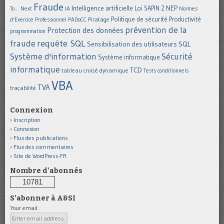
Fraude
Intelligence artificielle
NEP
IA
Loi SAPIN 2
To... Next
Normes
Politique de sécurité
Piratage
Productivité
d'Exercice Professionnel
PADoCC
prévention de la
Protection des données
programmation
requête SQL
fraude
Sensibilisation des utilisateurs
SQL
Système d'information
Sécurité
Système informatique
informatique
TCD
tableau croisé dynamique
Tests conditionnels
VBA
TVA
traçabilité
Connexion
Inscription
Connexion
Flux des publications
Flux des commentaires
Site de WordPress-FR
Nombre d'abonnés
10781
S'abonner à A&SI
Your email: