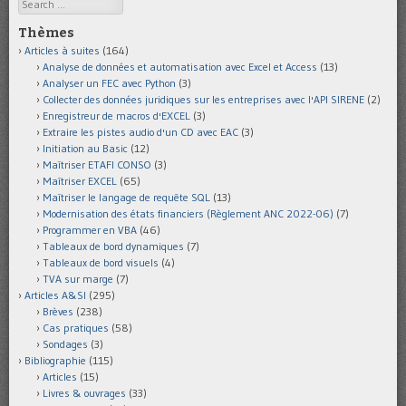
Search
Thèmes
Articles à suites
(164)
Analyse de données et automatisation avec Excel et Access
(13)
Analyser un FEC avec Python
(3)
Collecter des données juridiques sur les entreprises avec l'API SIRENE
(2)
Enregistreur de macros d'EXCEL
(3)
Extraire les pistes audio d'un CD avec EAC
(3)
Initiation au Basic
(12)
Maîtriser ETAFI CONSO
(3)
Maîtriser EXCEL
(65)
Maîtriser le langage de requête SQL
(13)
Modernisation des états financiers (Règlement ANC 2022-06)
(7)
Programmer en VBA
(46)
Tableaux de bord dynamiques
(7)
Tableaux de bord visuels
(4)
TVA sur marge
(7)
Articles A&SI
(295)
Brèves
(238)
Cas pratiques
(58)
Sondages
(3)
Bibliographie
(115)
Articles
(15)
Livres & ouvrages
(33)