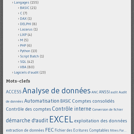
Langages
(155)
BASIC
(21)
C
(7)
DAX
(1)
DELPHI
(8)
Lazarus
(1)
LIXP
(4)
M
(5)
PHP
(6)
Python
(13)
Script Batch
(1)
SQL
(42)
VBA
(80)
Logiciels d'audit
(23)
Mots-clefs
Analyse de données
ACCESS
ANSSI
Audit
ANC
audit
Automatisation
Comptes consolidés
BASIC
de données
Contrôle interne
Contrôle des comptes
Conversion de fichier
EXCEL
démarche d'audit
exploitation des données
FEC
extraction de données
Fichier des Ecritures Comptables
filtres
For...