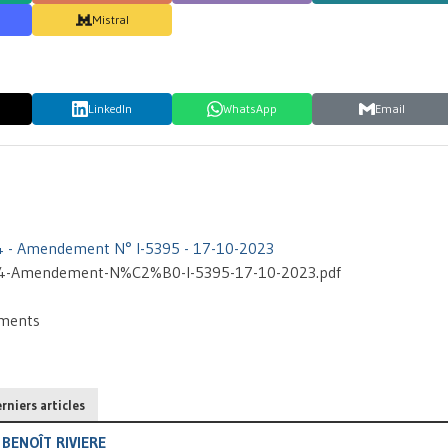
Mistral
LinkedIn
WhatsApp
Email
 - Amendement N° I-5395 - 17-10-2023
4-Amendement-N%C2%B0-I-5395-17-10-2023.pdf
ements
rniers articles
BENOÎT RIVIERE