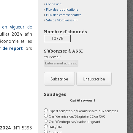
Connexion
Flux des publications
Flux des commentaires
Site de WordPress-FR
 en vigueur de
Nombre d'abonnés
uillet 2024 afin
10775
’économie et les
r de report
lors
S'abonner à A&SI
Your email:
Sondages
Qui êtes-vous ?
Expert-comptable/Commissaire aux comptes
Chef de mission/Stagiaire EC ou CAC
Chef d’entreprise/ cadre dirigeant
DAF/RAF
 2024
(N°I-5395
Etudiant