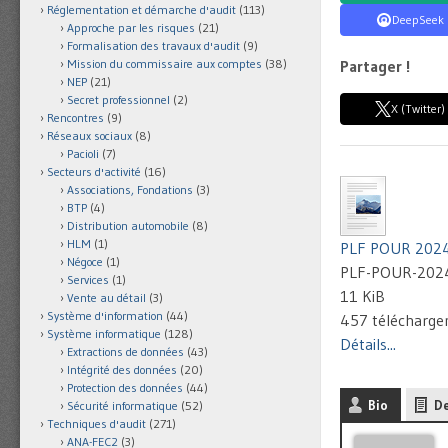
Réglementation et démarche d'audit
(113)
DeepSeek
Approche par les risques
(21)
Formalisation des travaux d'audit
(9)
Mission du commissaire aux comptes
(38)
Partager !
NEP
(21)
Secret professionnel
(2)
X (Twitter)
Rencontres
(9)
Réseaux sociaux
(8)
Pacioli
(7)
Secteurs d'activité
(16)
Associations, Fondations
(3)
BTP
(4)
Distribution automobile
(8)
HLM
(1)
PLF POUR 2024
Négoce
(1)
PLF-POUR-202
Services
(1)
11 KiB
Vente au détail
(3)
Système d'information
(44)
457 télécharg
Système informatique
(128)
Détails...
Extractions de données
(43)
Intégrité des données
(20)
Protection des données
(44)
Bio
De
Sécurité informatique
(52)
Techniques d'audit
(271)
ANA-FEC2
(3)