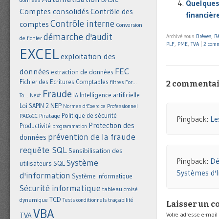
Quelques 
Comptes consolidés
Contrôle des
financièr
Contrôle interne
comptes
Conversion
démarche d'audit
Archivé sous
Brèves
,
Ré
de fichier
PLF
,
PME
,
TVA
|
2 comm
EXCEL
exploitation des
FEC
données
extraction de données
Fichier des Ecritures Comptables
filtres
For...
2 commentai
Fraude
Intelligence artificielle
IA
To... Next
NEP
Loi SAPIN 2
Normes d'Exercice Professionnel
Politique de sécurité
Piratage
PADoCC
Pingback:
Le
Protection des
Productivité
programmation
prévention de la fraude
données
requête SQL
Sensibilisation des
Pingback:
Dé
Système
utilisateurs
SQL
Systèmes d'
d'information
Système informatique
Sécurité informatique
tableau croisé
TCD
dynamique
Tests conditionnels
traçabilité
Laisser un 
VBA
Votre adresse e-mail
TVA