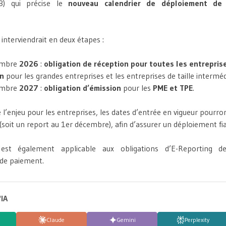
3) qui précise le
nouveau calendrier de déploiement de 
interviendrait en deux étapes :
embre
2026
:
obligation de réception pour toutes les entrepris
on
pour les grandes entreprises et les entreprises de taille intermédi
embre
2027
:
obligation d’émission
pour les
PME et TPE
.
l’enjeu pour les entreprises, les dates d’entrée en vigueur pourro
(soit un report au 1er décembre), afin d’assurer un déploiement fiab
 est également applicable aux obligations d’E-Reporting 
 de paiement.
'IA
Claude
Gemini
Perplexity