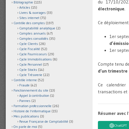
du 17/10/202
Bibliographie
(115)
Articles
(15)
électronique
.
Livres & ouvrages
(33)
Sites internet
(71)
Ce déploiement 
Contrôle des comptes
(197)
Comptabilité analytique
(2)
Comptes annuels
(47)
1er sept
Comptes consolidés
(35)
d’émissi
Cycle Clients
(28)
Cycle Fiscalité
(52)
1er sept
Cycle Fournisseurs
(29)
Cycle Immobilisations
(8)
Compte tenu de 
Cycle Personnel
(17)
Cycle Stocks
(14)
d’un trimestre
Cycle Trésorerie
(22)
Contrôle interne
(52)
Ce calendrier
Fraude
(42)
Fonctionnement du site
(13)
transactions et
Appel à contribution
(1)
Pannes
(2)
Formation professionnelle
(26)
Histoire de l'informatique
(15)
Résumer avec l
Mes publications
(3)
Revue Française de Comptabilité
(3)
ChatGPT
On parle de moi
(5)