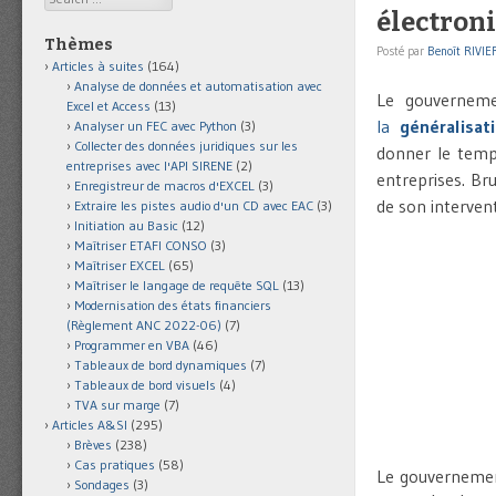
électroni
Thèmes
Posté par
Benoît RIVIE
Articles à suites
(164)
Analyse de données et automatisation avec
Le gouverneme
Excel et Access
(13)
la
généralisat
Analyser un FEC avec Python
(3)
Collecter des données juridiques sur les
donner le temps
entreprises avec l'API SIRENE
(2)
entreprises. Br
Enregistreur de macros d'EXCEL
(3)
de son interve
Extraire les pistes audio d'un CD avec EAC
(3)
Initiation au Basic
(12)
Maîtriser ETAFI CONSO
(3)
Maîtriser EXCEL
(65)
Maîtriser le langage de requête SQL
(13)
Modernisation des états financiers
(Règlement ANC 2022-06)
(7)
Programmer en VBA
(46)
Tableaux de bord dynamiques
(7)
Tableaux de bord visuels
(4)
TVA sur marge
(7)
Articles A&SI
(295)
Brèves
(238)
Cas pratiques
(58)
Le gouverneme
Sondages
(3)