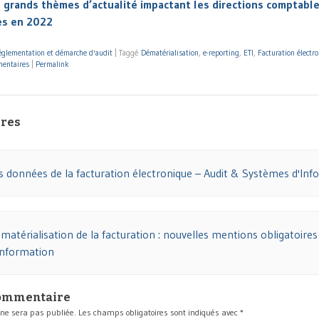
grands thèmes d’actualité impactant les directions comptable
es en 2022
glementation et démarche d'audit
|
Taggé
Dématérialisation
,
e-reporting
,
ETI
,
Facturation électr
entaires
|
Permalink
res
s données de la facturation électronique – Audit & Systèmes d'Inf
matérialisation de la facturation : nouvelles mentions obligatoires
Information
commentaire
 ne sera pas publiée.
Les champs obligatoires sont indiqués avec
*