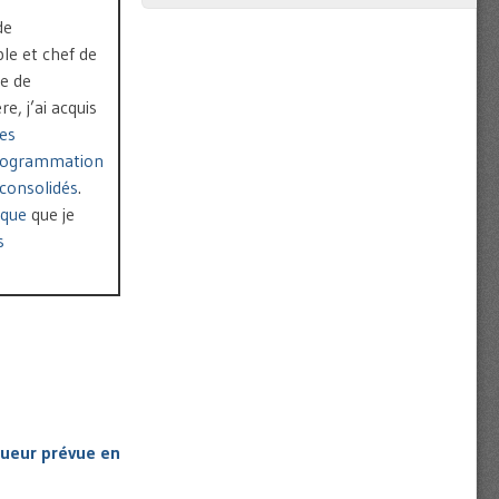
de
le et chef de
pe de
, j’ai acquis
es
rogrammation
consolidés
.
ique
que je
s
igueur prévue en