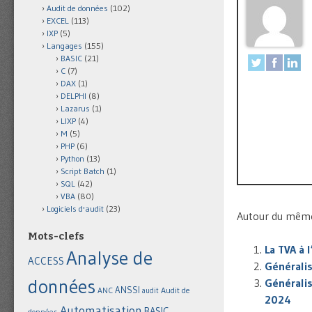
Audit de données
(102)
EXCEL
(113)
IXP
(5)
Langages
(155)
BASIC
(21)
C
(7)
DAX
(1)
DELPHI
(8)
Lazarus
(1)
LIXP
(4)
M
(5)
PHP
(6)
Python
(13)
Script Batch
(1)
SQL
(42)
VBA
(80)
Logiciels d'audit
(23)
Autour du même 
Mots-clefs
La TVA à l
Analyse de
ACCESS
Généralis
données
Généralis
ANSSI
Audit de
ANC
audit
2024
Automatisation
BASIC
données