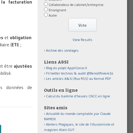
la facturation
Collaborateur de cabinet/entreprise
Enseignant
Autre
es
et
obligation
View Results
aire (
ETI
) ;
Archive des sondages
Liens A&SI
nt être
ajustées
Blog du projet AppliConso II
ilisé.
Fil twitter technos & audit @BenoitRiviere14
Les articles A&SI (flux RSS) au format PDF
des données de
Outils en ligne
Calcul du barème d'heures CNCC en ligne
Sites amis
Actualité du monde comptable par Claude
RAMEIX
Ateliers Magiques, le site de l'illusionniste et
magicien Alain GUY