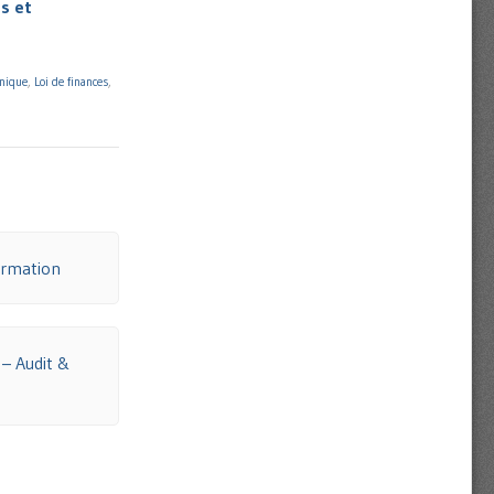
s et
onique
,
Loi de finances
,
ormation
 – Audit &