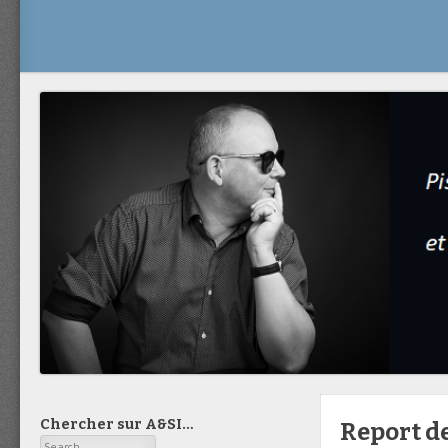
Chercher sur A&SI…
Report de
Search