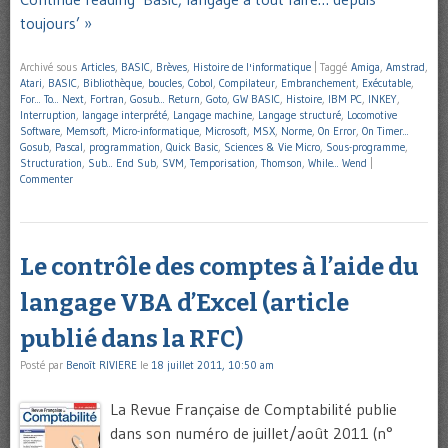
toujours’ »
Archivé sous
Articles
,
BASIC
,
Brèves
,
Histoire de l'informatique
|
Taggé
Amiga
,
Amstrad
,
Atari
,
BASIC
,
Bibliothèque
,
boucles
,
Cobol
,
Compilateur
,
Embranchement
,
Exécutable
,
For... To... Next
,
Fortran
,
Gosub... Return
,
Goto
,
GW BASIC
,
Histoire
,
IBM PC
,
INKEY
,
Interruption
,
langage interprété
,
Langage machine
,
Langage structuré
,
Locomotive
Software
,
Memsoft
,
Micro-informatique
,
Microsoft
,
MSX
,
Norme
,
On Error
,
On Timer...
Gosub
,
Pascal
,
programmation
,
Quick Basic
,
Sciences & Vie Micro
,
Sous-programme
,
Structuration
,
Sub... End Sub
,
SVM
,
Temporisation
,
Thomson
,
While... Wend
|
Commenter
Le contrôle des comptes à l’aide du
langage VBA d’Excel (article
publié dans la RFC)
Posté par
Benoît RIVIERE
le
18 juillet 2011, 10:50 am
La Revue Française de Comptabilité publie
dans son numéro de juillet/août 2011 (n°