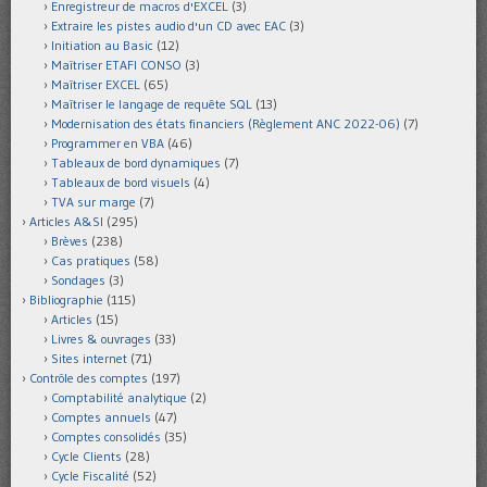
Enregistreur de macros d'EXCEL
(3)
Extraire les pistes audio d'un CD avec EAC
(3)
Initiation au Basic
(12)
Maîtriser ETAFI CONSO
(3)
Maîtriser EXCEL
(65)
Maîtriser le langage de requête SQL
(13)
Modernisation des états financiers (Règlement ANC 2022-06)
(7)
Programmer en VBA
(46)
Tableaux de bord dynamiques
(7)
Tableaux de bord visuels
(4)
TVA sur marge
(7)
Articles A&SI
(295)
Brèves
(238)
Cas pratiques
(58)
Sondages
(3)
Bibliographie
(115)
Articles
(15)
Livres & ouvrages
(33)
Sites internet
(71)
Contrôle des comptes
(197)
Comptabilité analytique
(2)
Comptes annuels
(47)
Comptes consolidés
(35)
Cycle Clients
(28)
Cycle Fiscalité
(52)