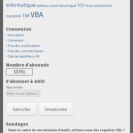
informatique
TCD
tableau croisé dynamique
Tests conditionnels
VBA
TVA
traçabilité
Connexion
Inscription
Connexion
Flux des publications
Flux des commentaires
Site de WordPress-FR
Nombre d'abonnés
10781
S'abonner à A&SI
Your email:
Sondages
Dans le cadre de vos missions d'audit, utilisez-vous des requêtes SQL ?