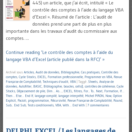
445) un article, que j’ai écrit, intitulé « Le
contrôle des comptes à l’aide du langage VBA
d’Excel ». Résumé de l’article : L’audit de
données prend une part de plus en plus
importante dans les travaux d’audit du commissaire aux
comptes. …
Continue reading ‘Le contrôle des comptes à l’aide du
langage VBA d’Excel (article publié dans la RFC)’ »
Archivé sous
Articles
,
Audit de données
,
Bibliographie
,
Cas pratiques
,
Contrôle des
comptes
,
Cycle Stocks
,
EXCEL
,
Formation professionnelle
,
Programmer en VBA
,
Revue
Française de Comptabilité
,
Techniques d'audit
,
VBA
|
Taggé
.Sheets
,
Analyse de
données
,
Autofilter
,
BASIC
,
Bibliographie
,
boucles
,
cells()
,
contrôles de cohérence
,
Cycle
Stocks
,
Dépassement de pile
,
Dim… As…
,
EXCEL
,
filtres
,
For... To... Next
,
Formation
,
If…
Then… Else… End If
,
langage compilé
,
langage interprété
,
Michel PIRON
,
Now
,
Option
Explicit
,
Pacioli
,
programmation
,
Récursivité
,
Revue Française de Comptabilité
,
Round
,
Sub... End Sub
,
Tests conditionnels
,
VBA
,
With… End With
|
7 commentaires
DELPHI, EXCEL / Les langages de