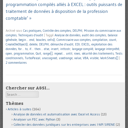
programmation compilés alliés à EXCEL : outils puissants de
traitement de données à disposition de la profession
comptable’ »
Archivé sous
Cas pratiques
,
Contrôle des comptes
,
DELPHI
,
Mission du commissaire aux
comptes
,
Techniques d'audit
|
Taggé
Analyse de données
,
audit des comptes
,
balance
générale
,
begin… end
,
boucles
,
cells()
,
Commissaire aux comptes
,
compilation
,
count
,
CreateOleObject()
,
delete
,
DELPHI
,
démarche d'audit
,
EDI
,
EXCEL
,
exploitation des
données
,
for… to
,
if… then… else
,
insert
,
inttostr
,
langage compilé
,
langage interprété
,
open
,
programmation
,
Quit
,
range[]
,
repeat… until
,
rows
,
sécurité des traitements
,
Tests
conditionnels
,
TurboPascal
,
unassigned
,
usedrange
,
value
,
VBA
,
visible
,
WorkSheets[]
|
2 commentaires
Chercher sur A&SI…
Search
Thèmes
Articles à suites
(164)
Analyse de données et automatisation avec Excel et Access
(13)
Analyser un FEC avec Python
(3)
Collecter des données juridiques sur les entreprises avec l'API SIRENE
(2)