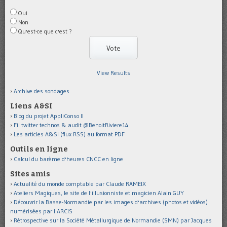
Oui
Non
Qu'est-ce que c'est ?
View Results
Archive des sondages
Liens A&SI
Blog du projet AppliConso II
Fil twitter technos & audit @BenoitRiviere14
Les articles A&SI (flux RSS) au format PDF
Outils en ligne
Calcul du barème d'heures CNCC en ligne
Sites amis
Actualité du monde comptable par Claude RAMEIX
Ateliers Magiques, le site de l'illusionniste et magicien Alain GUY
Découvrir la Basse-Normandie par les images d'archives (photos et vidéos)
numérisées par l'ARCIS
Rétrospective sur la Société Métallurgique de Normandie (SMN) par Jacques