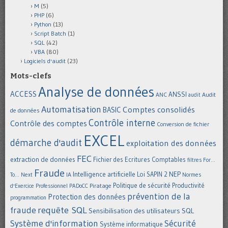
M
(5)
PHP
(6)
Python
(13)
Script Batch
(1)
SQL
(42)
VBA
(80)
Logiciels d'audit
(23)
Mots-clefs
Analyse de données
ACCESS
ANSSI
Audit
ANC
audit
Automatisation
Comptes consolidés
BASIC
de données
Contrôle interne
Contrôle des comptes
Conversion de fichier
EXCEL
démarche d'audit
exploitation des données
FEC
extraction de données
Fichier des Ecritures Comptables
filtres
For...
Fraude
Intelligence artificielle
NEP
IA
Loi SAPIN 2
To... Next
Normes
Politique de sécurité
Piratage
Productivité
d'Exercice Professionnel
PADoCC
prévention de la
Protection des données
programmation
requête SQL
fraude
Sensibilisation des utilisateurs
SQL
Système d'information
Sécurité
Système informatique