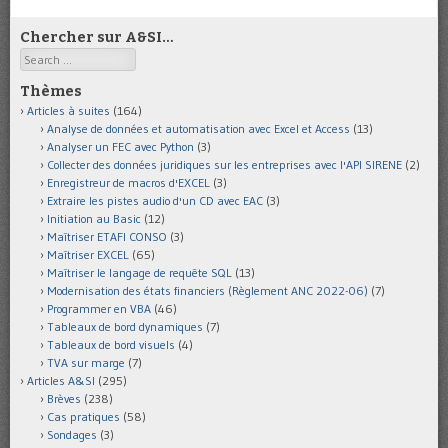
Chercher sur A&SI…
Search
Thèmes
Articles à suites
(164)
Analyse de données et automatisation avec Excel et Access
(13)
Analyser un FEC avec Python
(3)
Collecter des données juridiques sur les entreprises avec l'API SIRENE
(2)
Enregistreur de macros d'EXCEL
(3)
Extraire les pistes audio d'un CD avec EAC
(3)
Initiation au Basic
(12)
Maîtriser ETAFI CONSO
(3)
Maîtriser EXCEL
(65)
Maîtriser le langage de requête SQL
(13)
Modernisation des états financiers (Règlement ANC 2022-06)
(7)
Programmer en VBA
(46)
Tableaux de bord dynamiques
(7)
Tableaux de bord visuels
(4)
TVA sur marge
(7)
Articles A&SI
(295)
Brèves
(238)
Cas pratiques
(58)
Sondages
(3)