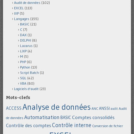
Audit de données
(102)
EXCEL
(113)
IXP
(5)
Langages
(155)
BASIC
(21)
C
(7)
DAX
(1)
DELPHI
(8)
Lazarus
(1)
LIXP
(4)
M
(5)
PHP
(6)
Python
(13)
Script Batch
(1)
SQL
(42)
VBA
(80)
Logiciels d'audit
(23)
Mots-clefs
Analyse de données
ACCESS
ANSSI
Audit
ANC
audit
Automatisation
Comptes consolidés
BASIC
de données
Contrôle interne
Contrôle des comptes
Conversion de fichier