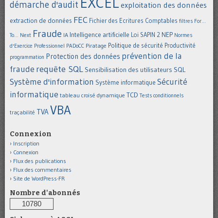
EXCEL
démarche d'audit
exploitation des données
FEC
extraction de données
Fichier des Ecritures Comptables
filtres
For...
Fraude
Intelligence artificielle
NEP
IA
Loi SAPIN 2
To... Next
Normes
Politique de sécurité
Piratage
Productivité
d'Exercice Professionnel
PADoCC
prévention de la
Protection des données
programmation
requête SQL
fraude
Sensibilisation des utilisateurs
SQL
Système d'information
Sécurité
Système informatique
informatique
TCD
tableau croisé dynamique
Tests conditionnels
VBA
TVA
traçabilité
Connexion
Inscription
Connexion
Flux des publications
Flux des commentaires
Site de WordPress-FR
Nombre d'abonnés
10780