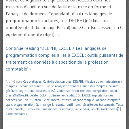
missions d’audit en vue de faciliter la mise en forme et
l’analyse de données. Cependant, d’autres langages de
programmation structurés, tels DELPHI (déclinaison
orientée objet du langage Pascal) ou le C++ (successeur du C
également orienté objet) …
Continue reading ‘DELPHI, EXCEL / Les langages de
programmation compilés alliés à EXCEL : outils puissants de
traitement de données à disposition de la profession
comptable’ »
Archivé sous
Cas pratiques
,
Contrôle des comptes
,
DELPHI
,
Mission du commissaire aux
comptes
,
Techniques d'audit
|
Taggé
Analyse de données
,
audit des comptes
,
balance
générale
,
begin… end
,
boucles
,
cells()
,
Commissaire aux comptes
,
compilation
,
count
,
CreateOleObject()
,
delete
,
DELPHI
,
démarche d'audit
,
EDI
,
EXCEL
,
exploitation des
données
,
for… to
,
if… then… else
,
insert
,
inttostr
,
langage compilé
,
langage interprété
,
open
,
programmation
,
Quit
,
range[]
,
repeat… until
,
rows
,
sécurité des traitements
,
Tests
conditionnels
,
TurboPascal
,
unassigned
,
usedrange
,
value
,
VBA
,
visible
,
WorkSheets[]
|
2 commentaires