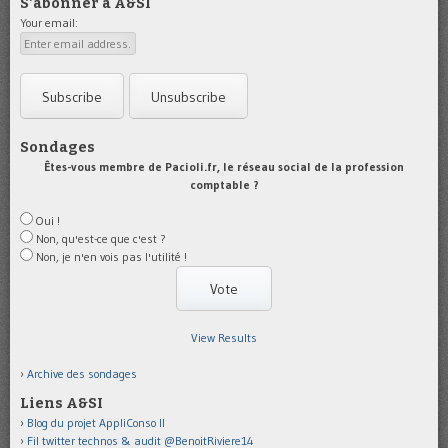
S'abonner à A&SI
Your email:
Sondages
Êtes-vous membre de Pacioli.fr, le réseau social de la profession
comptable ?
Oui !
Non, qu'est-ce que c'est ?
Non, je n'en vois pas l'utilité !
View Results
Archive des sondages
Liens A&SI
Blog du projet AppliConso II
Fil twitter technos & audit @BenoitRiviere14