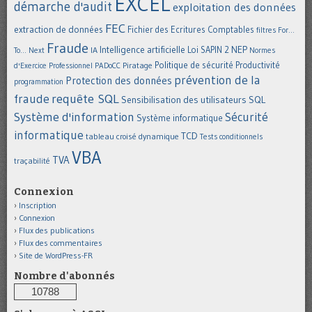
EXCEL
démarche d'audit
exploitation des données
FEC
extraction de données
Fichier des Ecritures Comptables
filtres
For...
Fraude
Intelligence artificielle
NEP
IA
Loi SAPIN 2
To... Next
Normes
Politique de sécurité
Piratage
Productivité
d'Exercice Professionnel
PADoCC
prévention de la
Protection des données
programmation
requête SQL
fraude
Sensibilisation des utilisateurs
SQL
Système d'information
Sécurité
Système informatique
informatique
TCD
tableau croisé dynamique
Tests conditionnels
VBA
TVA
traçabilité
Connexion
Inscription
Connexion
Flux des publications
Flux des commentaires
Site de WordPress-FR
Nombre d'abonnés
10788