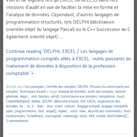
missions d’audit en vue de faciliter la mise en forme et
l’analyse de données. Cependant, d’autres langages de
programmation structurés, tels DELPHI (déclinaison
orientée objet du langage Pascal) ou le C++ (successeur du C
également orienté objet) …
Continue reading ‘DELPHI, EXCEL / Les langages de
programmation compilés alliés à EXCEL : outils puissants de
traitement de données à disposition de la profession
comptable’ »
Archivé sous
Cas pratiques
,
Contrôle des comptes
,
DELPHI
,
Mission du commissaire aux
comptes
,
Techniques d'audit
|
Taggé
Analyse de données
,
audit des comptes
,
balance
générale
,
begin… end
,
boucles
,
cells()
,
Commissaire aux comptes
,
compilation
,
count
,
CreateOleObject()
,
delete
,
DELPHI
,
démarche d'audit
,
EDI
,
EXCEL
,
exploitation des
données
,
for… to
,
if… then… else
,
insert
,
inttostr
,
langage compilé
,
langage interprété
,
open
,
programmation
,
Quit
,
range[]
,
repeat… until
,
rows
,
sécurité des traitements
,
Tests
conditionnels
,
TurboPascal
,
unassigned
,
usedrange
,
value
,
VBA
,
visible
,
WorkSheets[]
|
2 commentaires