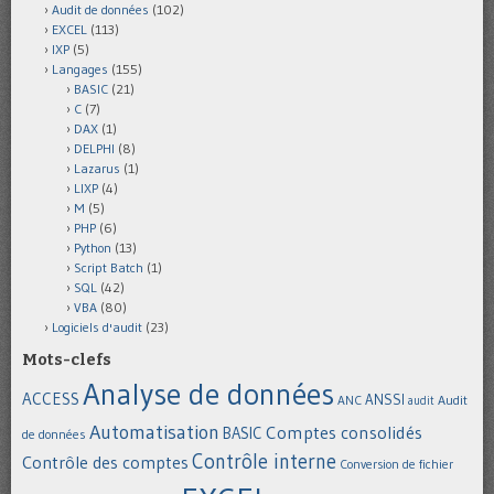
Audit de données
(102)
EXCEL
(113)
IXP
(5)
Langages
(155)
BASIC
(21)
C
(7)
DAX
(1)
DELPHI
(8)
Lazarus
(1)
LIXP
(4)
M
(5)
PHP
(6)
Python
(13)
Script Batch
(1)
SQL
(42)
VBA
(80)
Logiciels d'audit
(23)
Mots-clefs
Analyse de données
ACCESS
ANSSI
Audit
ANC
audit
Automatisation
Comptes consolidés
BASIC
de données
Contrôle interne
Contrôle des comptes
Conversion de fichier