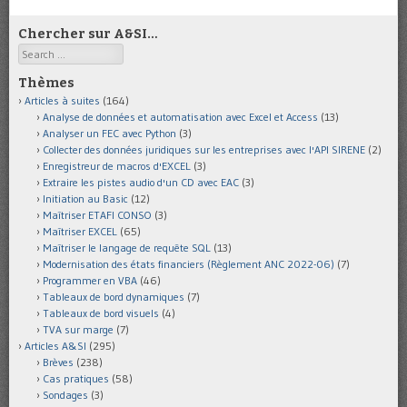
Chercher sur A&SI…
Search
Thèmes
Articles à suites
(164)
Analyse de données et automatisation avec Excel et Access
(13)
Analyser un FEC avec Python
(3)
Collecter des données juridiques sur les entreprises avec l'API SIRENE
(2)
Enregistreur de macros d'EXCEL
(3)
Extraire les pistes audio d'un CD avec EAC
(3)
Initiation au Basic
(12)
Maîtriser ETAFI CONSO
(3)
Maîtriser EXCEL
(65)
Maîtriser le langage de requête SQL
(13)
Modernisation des états financiers (Règlement ANC 2022-06)
(7)
Programmer en VBA
(46)
Tableaux de bord dynamiques
(7)
Tableaux de bord visuels
(4)
TVA sur marge
(7)
Articles A&SI
(295)
Brèves
(238)
Cas pratiques
(58)
Sondages
(3)