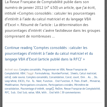
La Revue Française de Comptabilité publie dans son
numéro de janvier 2012 (n° 450) un article, que j’ai écrit,
intitulé «Comptes consolidés : calculer les pourcentages
d’intérêt à l’aide du calcul matriciel et du langage VBA
d’Excel ». Résumé de l’article : La détermination des
pourcentages d’intérêt s’avère fastidieuse dans les groupes
comprenant de nombreuses …
Continue reading ‘Comptes consolidés : calculer les
pourcentages d’intérêt à l’aide du calcul matriciel et du
langage VBA d’Excel (article publié dans la RFC)’ »
Archivé sous
Comptes consolidés
,
Programmer en VBA
,
Revue Française de
Comptabilité
,
VBA
|
Taggé
.FormulaArray
,
.NumberFormat
,
.Sheets
,
Calcul matriciel
,
cells()
,
code source
,
Comptes consolidés
,
Consolidation
,
Const
,
count
,
Dim… As…
,
Do...
Loop While
,
EXCEL
,
For... To... Next
,
Function… End Function
,
If...Then...ElseIf...
,
Minverse
,
Modélisation
,
Participations circulaires
,
Participations croisées
,
Périmètre de
consolidation
,
Pourcentage d'intérêt
,
range[]
,
ReDim
,
Revue Française de Comptabilité
,
RFC
,
Sub... End Sub
,
value
,
VBA
,
With… End With
|
39 commentaires