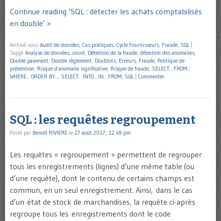
Continue reading ‘SQL : détecter les achats comptabilisés
en double’ »
Archivé sous
Audit de données
,
Cas pratiques
,
Cycle Fournisseurs
,
Fraude
,
SQL
|
Taggé
Analyse de données
,
count
,
Détection de la fraude
,
détection des anomalies
,
Double paiement
,
Double règlement
,
Doublons
,
Erreurs
,
Fraude
,
Politique de
prévention
,
Risque d'anomalie significative
,
Risque de fraude
,
SELECT... FROM...
WHERE... ORDER BY...
,
SELECT... INTO... IN... FROM
,
SQL
|
Commenter
SQL : les requêtes regroupement
Posté par
Benoît RIVIERE
le
27 août 2017, 12:49 pm
Les requêtes « regroupement » permettent de regrouper
tous les enregistrements (lignes) d’une même table (ou
d’une requête), dont le contenu de certains champs est
commun, en un seul enregistrement. Ainsi, dans le cas
d’un état de stock de marchandises, la requête ci-après
regroupe tous les enregistrements dont le code