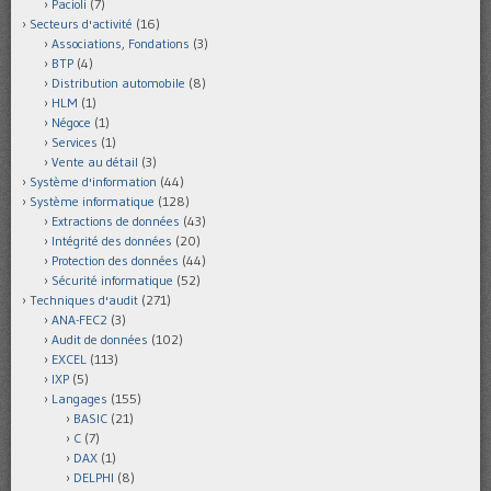
Pacioli
(7)
Secteurs d'activité
(16)
Associations, Fondations
(3)
BTP
(4)
Distribution automobile
(8)
HLM
(1)
Négoce
(1)
Services
(1)
Vente au détail
(3)
Système d'information
(44)
Système informatique
(128)
Extractions de données
(43)
Intégrité des données
(20)
Protection des données
(44)
Sécurité informatique
(52)
Techniques d'audit
(271)
ANA-FEC2
(3)
Audit de données
(102)
EXCEL
(113)
IXP
(5)
Langages
(155)
BASIC
(21)
C
(7)
DAX
(1)
DELPHI
(8)