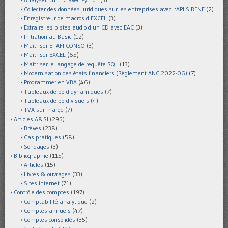
Collecter des données juridiques sur les entreprises avec l'API SIRENE
(2)
Enregistreur de macros d'EXCEL
(3)
Extraire les pistes audio d'un CD avec EAC
(3)
Initiation au Basic
(12)
Maîtriser ETAFI CONSO
(3)
Maîtriser EXCEL
(65)
Maîtriser le langage de requête SQL
(13)
Modernisation des états financiers (Règlement ANC 2022-06)
(7)
Programmer en VBA
(46)
Tableaux de bord dynamiques
(7)
Tableaux de bord visuels
(4)
TVA sur marge
(7)
Articles A&SI
(295)
Brèves
(238)
Cas pratiques
(58)
Sondages
(3)
Bibliographie
(115)
Articles
(15)
Livres & ouvrages
(33)
Sites internet
(71)
Contrôle des comptes
(197)
Comptabilité analytique
(2)
Comptes annuels
(47)
Comptes consolidés
(35)