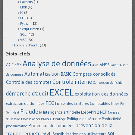
Lazarus
(1)
LIXP
(4)
M
(5)
PHP
(6)
Python
(13)
Script Batch
(1)
SQL
(42)
VBA
(80)
Logiciels d'audit
(23)
Mots-clefs
Analyse de données
ACCESS
ANSSI
Audit
ANC
audit
Automatisation
Comptes consolidés
BASIC
de données
Contrôle interne
Contrôle des comptes
Conversion de fichier
EXCEL
démarche d'audit
exploitation des données
FEC
extraction de données
Fichier des Ecritures Comptables
filtres
For...
Fraude
Intelligence artificielle
NEP
IA
Loi SAPIN 2
To... Next
Normes
Politique de sécurité
Piratage
Productivité
d'Exercice Professionnel
PADoCC
prévention de la
Protection des données
programmation
requête SQL
fraude
Sensibilisation des utilisateurs
SQL