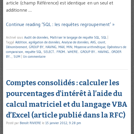
article (champ Référence) est identique en un seul et
additionne …
Continue reading ‘SQL : les requêtes regroupement’ »
Archivé sous
Audit de données
,
Maîtriser le langage de requête SQL
,
SQL
|
Taggé
Addition
,
agrégation de données
,
Analyse de données
,
AVG
,
count
,
Dénombrement
,
GROUP BY
,
HAVING
,
MAX
,
MIN
,
Moyenne arithmétique
,
Opérateurs de
comparaison
,
requête SQL
,
SELECT... FROM... WHERE... GROUP BY... HAVING... ORDER
BY...
,
SUM
|
Un commentaire
Comptes consolidés : calculer les
pourcentages d’intérêt à l’aide du
calcul matriciel et du langage VBA
d’Excel (article publié dans la RFC)
Posté par
Benoît RIVIERE
le
15 janvier 2012, 9:28 pm