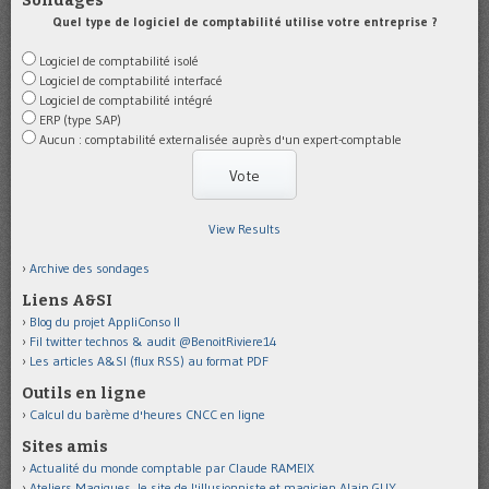
Sondages
Quel type de logiciel de comptabilité utilise votre entreprise ?
Logiciel de comptabilité isolé
Logiciel de comptabilité interfacé
Logiciel de comptabilité intégré
ERP (type SAP)
Aucun : comptabilité externalisée auprès d'un expert-comptable
View Results
Archive des sondages
Liens A&SI
Blog du projet AppliConso II
Fil twitter technos & audit @BenoitRiviere14
Les articles A&SI (flux RSS) au format PDF
Outils en ligne
Calcul du barème d'heures CNCC en ligne
Sites amis
Actualité du monde comptable par Claude RAMEIX
Ateliers Magiques, le site de l'illusionniste et magicien Alain GUY