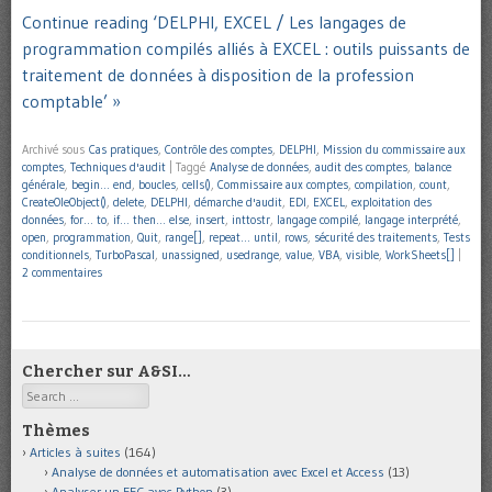
Continue reading ‘DELPHI, EXCEL / Les langages de
programmation compilés alliés à EXCEL : outils puissants de
traitement de données à disposition de la profession
comptable’ »
Archivé sous
Cas pratiques
,
Contrôle des comptes
,
DELPHI
,
Mission du commissaire aux
comptes
,
Techniques d'audit
|
Taggé
Analyse de données
,
audit des comptes
,
balance
générale
,
begin… end
,
boucles
,
cells()
,
Commissaire aux comptes
,
compilation
,
count
,
CreateOleObject()
,
delete
,
DELPHI
,
démarche d'audit
,
EDI
,
EXCEL
,
exploitation des
données
,
for… to
,
if… then… else
,
insert
,
inttostr
,
langage compilé
,
langage interprété
,
open
,
programmation
,
Quit
,
range[]
,
repeat… until
,
rows
,
sécurité des traitements
,
Tests
conditionnels
,
TurboPascal
,
unassigned
,
usedrange
,
value
,
VBA
,
visible
,
WorkSheets[]
|
2 commentaires
Chercher sur A&SI…
Search
Thèmes
Articles à suites
(164)
Analyse de données et automatisation avec Excel et Access
(13)
Analyser un FEC avec Python
(3)