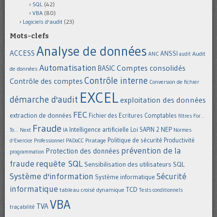
SQL
(42)
VBA
(80)
Logiciels d'audit
(23)
Mots-clefs
Analyse de données
ACCESS
ANSSI
Audit
ANC
audit
Automatisation
Comptes consolidés
BASIC
de données
Contrôle interne
Contrôle des comptes
Conversion de fichier
EXCEL
démarche d'audit
exploitation des données
FEC
extraction de données
Fichier des Ecritures Comptables
filtres
For...
Fraude
Intelligence artificielle
NEP
IA
Loi SAPIN 2
To... Next
Normes
Politique de sécurité
Piratage
Productivité
d'Exercice Professionnel
PADoCC
prévention de la
Protection des données
programmation
requête SQL
fraude
Sensibilisation des utilisateurs
SQL
Système d'information
Sécurité
Système informatique
informatique
TCD
tableau croisé dynamique
Tests conditionnels
VBA
TVA
traçabilité