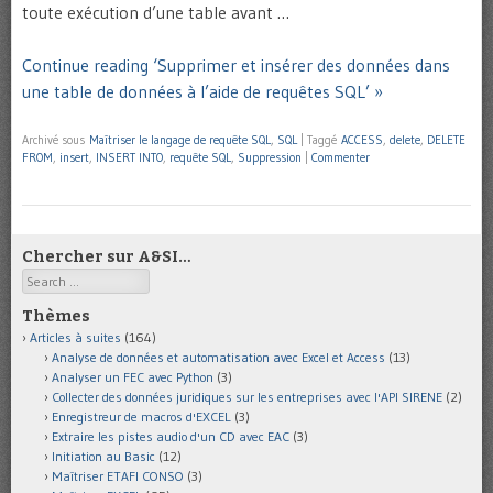
toute exécution d’une table avant …
Continue reading ‘Supprimer et insérer des données dans
une table de données à l’aide de requêtes SQL’ »
Archivé sous
Maîtriser le langage de requête SQL
,
SQL
|
Taggé
ACCESS
,
delete
,
DELETE
FROM
,
insert
,
INSERT INTO
,
requête SQL
,
Suppression
|
Commenter
Chercher sur A&SI…
Search
Thèmes
Articles à suites
(164)
Analyse de données et automatisation avec Excel et Access
(13)
Analyser un FEC avec Python
(3)
Collecter des données juridiques sur les entreprises avec l'API SIRENE
(2)
Enregistreur de macros d'EXCEL
(3)
Extraire les pistes audio d'un CD avec EAC
(3)
Initiation au Basic
(12)
Maîtriser ETAFI CONSO
(3)