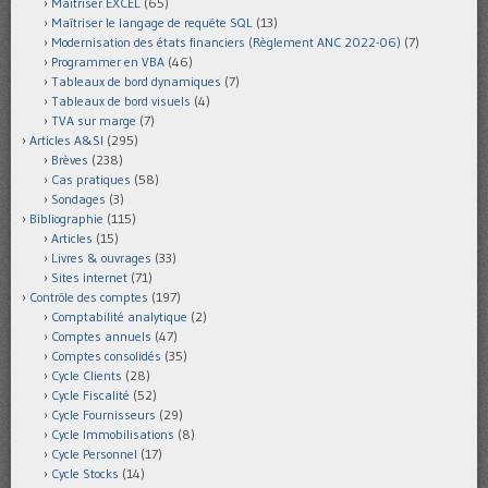
Maîtriser EXCEL
(65)
Maîtriser le langage de requête SQL
(13)
Modernisation des états financiers (Règlement ANC 2022-06)
(7)
Programmer en VBA
(46)
Tableaux de bord dynamiques
(7)
Tableaux de bord visuels
(4)
TVA sur marge
(7)
Articles A&SI
(295)
Brèves
(238)
Cas pratiques
(58)
Sondages
(3)
Bibliographie
(115)
Articles
(15)
Livres & ouvrages
(33)
Sites internet
(71)
Contrôle des comptes
(197)
Comptabilité analytique
(2)
Comptes annuels
(47)
Comptes consolidés
(35)
Cycle Clients
(28)
Cycle Fiscalité
(52)
Cycle Fournisseurs
(29)
Cycle Immobilisations
(8)
Cycle Personnel
(17)
Cycle Stocks
(14)