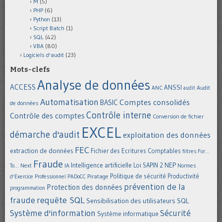
M
(5)
PHP
(6)
Python
(13)
Script Batch
(1)
SQL
(42)
VBA
(80)
Logiciels d'audit
(23)
Mots-clefs
Analyse de données
ACCESS
ANSSI
Audit
ANC
audit
Automatisation
Comptes consolidés
BASIC
de données
Contrôle interne
Contrôle des comptes
Conversion de fichier
EXCEL
démarche d'audit
exploitation des données
FEC
extraction de données
Fichier des Ecritures Comptables
filtres
For...
Fraude
Intelligence artificielle
NEP
IA
Loi SAPIN 2
To... Next
Normes
Politique de sécurité
Piratage
Productivité
d'Exercice Professionnel
PADoCC
prévention de la
Protection des données
programmation
requête SQL
fraude
Sensibilisation des utilisateurs
SQL
Système d'information
Sécurité
Système informatique