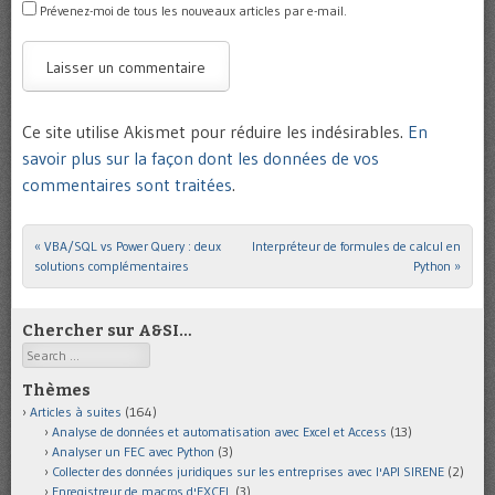
Prévenez-moi de tous les nouveaux articles par e-mail.
Ce site utilise Akismet pour réduire les indésirables.
En
savoir plus sur la façon dont les données de vos
commentaires sont traitées
.
«
VBA/SQL vs Power Query : deux
Interpréteur de formules de calcul en
Post navigation
solutions complémentaires
Python
»
Chercher sur A&SI…
Search
Thèmes
Articles à suites
(164)
Analyse de données et automatisation avec Excel et Access
(13)
Analyser un FEC avec Python
(3)
Collecter des données juridiques sur les entreprises avec l'API SIRENE
(2)
Enregistreur de macros d'EXCEL
(3)