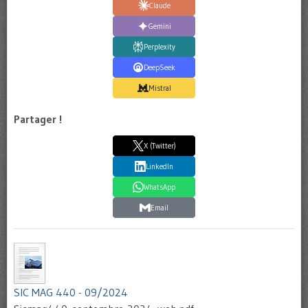
Claude
Gemini
Perplexity
DeepSeek
Mistral
Partager !
X (Twitter)
LinkedIn
WhatsApp
Email
SIC MAG 440 - 09/2024