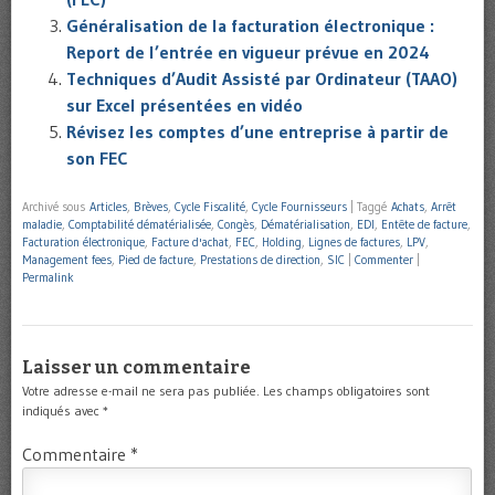
Généralisation de la facturation électronique :
Report de l’entrée en vigueur prévue en 2024
Techniques d’Audit Assisté par Ordinateur (TAAO)
sur Excel présentées en vidéo
Révisez les comptes d’une entreprise à partir de
son FEC
Archivé sous
Articles
,
Brèves
,
Cycle Fiscalité
,
Cycle Fournisseurs
|
Taggé
Achats
,
Arrêt
maladie
,
Comptabilité dématérialisée
,
Congès
,
Dématérialisation
,
EDI
,
Entête de facture
,
Facturation électronique
,
Facture d'achat
,
FEC
,
Holding
,
Lignes de factures
,
LPV
,
Management fees
,
Pied de facture
,
Prestations de direction
,
SIC
|
Commenter
|
Permalink
Laisser un commentaire
Votre adresse e-mail ne sera pas publiée.
Les champs obligatoires sont
indiqués avec
*
Commentaire
*