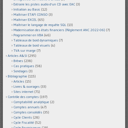
Extraire les pistes audio d'un CD avec EAC
(3)
Initiation au Basic
(12)
Maîtriser ETAFI CONSO
(3)
Maîtriser EXCEL
(65)
Maîtriser le langage de requête SQL
(13)
Modernisation des états financiers (Règlement ANC 2022-06)
(7)
Programmer en VBA
(46)
Tableaux de bord dynamiques
(7)
Tableaux de bord visuels
(4)
TVA sur marge
(7)
Articles A&SI
(295)
Brèves
(238)
Cas pratiques
(58)
Sondages
(3)
Bibliographie
(115)
Articles
(15)
Livres & ouvrages
(33)
Sites internet
(71)
Contrôle des comptes
(197)
Comptabilité analytique
(2)
Comptes annuels
(47)
Comptes consolidés
(35)
Cycle Clients
(28)
Cycle Fiscalité
(52)
Cycle Fournisseurs
(29)