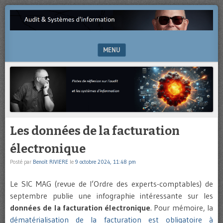
Pistes
AUDIT
de
&
réflexion
sur
MENU
SYSTÈMES
l’audit
et
SKIP TO CONTENT
D'INFORMATION
les
systèmes
d’information
Les données de la facturation
électronique
Posté par
Benoît RIVIERE
le
9 octobre 2024, 11:48 pm
Le SIC MAG (revue de l’Ordre des experts-comptables) de
septembre publie une infographie intéressante sur les
données de la facturation électronique
. Pour mémoire, la
dématérialisation de la facturation est obligatoire à