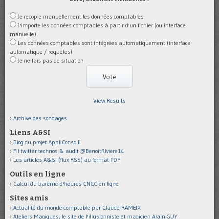
Je recopie manuellement les données comptables
J'importe les données comptables à partir d'un fichier (ou interface
manuelle)
Les données comptables sont intégrées automatiquement (interface
automatique / requêtes)
Je ne fais pas de situation
View Results
Archive des sondages
Liens A&SI
Blog du projet AppliConso II
Fil twitter technos & audit @BenoitRiviere14
Les articles A&SI (flux RSS) au format PDF
Outils en ligne
Calcul du barème d'heures CNCC en ligne
Sites amis
Actualité du monde comptable par Claude RAMEIX
Ateliers Magiques, le site de l'illusionniste et magicien Alain GUY