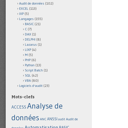
Audit de données
(102)
EXCEL
(113)
IXP
(5)
Langages
(155)
BASIC
(21)
C
(7)
DAX
(1)
DELPHI
(8)
Lazarus
(1)
LIXP
(4)
M
(5)
PHP
(6)
Python
(13)
Script Batch
(1)
SQL
(42)
VBA
(80)
Logiciels d'audit
(23)
Mots-clefs
Analyse de
ACCESS
données
ANSSI
Audit de
ANC
audit
Automatisation
BASIC
données