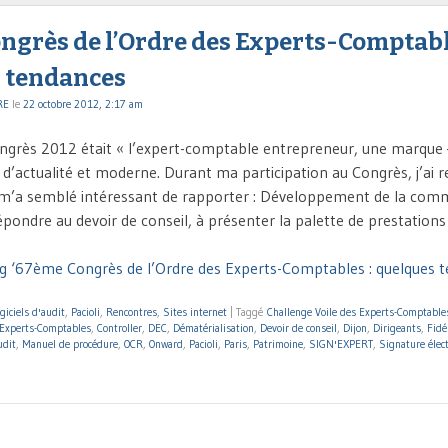
ngrès de l’Ordre des Experts-Comptabl
 tendances
RE
le
22 octobre 2012, 2:17 am
grès 2012 était « l’expert-comptable entrepreneur, une marque –
d’actualité et moderne. Durant ma participation au Congrès, j’ai r
 m’a semblé intéressant de rapporter : Développement de la com
répondre au devoir de conseil, à présenter la palette de prestations
g ‘67ème Congrès de l’Ordre des Experts-Comptables : quelques t
giciels d'audit
,
Pacioli
,
Rencontres
,
Sites internet
|
Taggé
Challenge Voile des Experts-Comptable
 Experts-Comptables
,
Controller
,
DEC
,
Dématérialisation
,
Devoir de conseil
,
Dijon
,
Dirigeants
,
Fidé
udit
,
Manuel de procédure
,
OCR
,
Onward
,
Pacioli
,
Paris
,
Patrimoine
,
SIGN'EXPERT
,
Signature élec