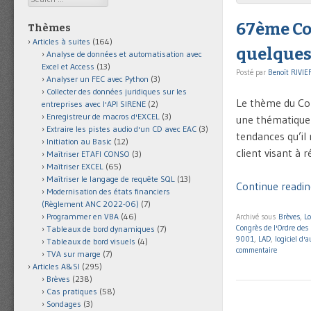
67ème Co
Thèmes
Articles à suites
(164)
quelques
Analyse de données et automatisation avec
Excel et Access
(13)
Posté par
Benoît RIVIE
Analyser un FEC avec Python
(3)
Collecter des données juridiques sur les
Le thème du Con
entreprises avec l'API SIRENE
(2)
Enregistreur de macros d'EXCEL
(3)
une thématique 
Extraire les pistes audio d'un CD avec EAC
(3)
tendances qu’il
Initiation au Basic
(12)
client visant à 
Maîtriser ETAFI CONSO
(3)
Maîtriser EXCEL
(65)
Maîtriser le langage de requête SQL
(13)
Continue readin
Modernisation des états financiers
(Règlement ANC 2022-06)
(7)
Programmer en VBA
(46)
Archivé sous
Brèves
,
Lo
Congrès de l'Ordre des
Tableaux de bord dynamiques
(7)
9001
,
LAD
,
logiciel d'a
Tableaux de bord visuels
(4)
commentaire
TVA sur marge
(7)
Articles A&SI
(295)
Brèves
(238)
Cas pratiques
(58)
Sondages
(3)