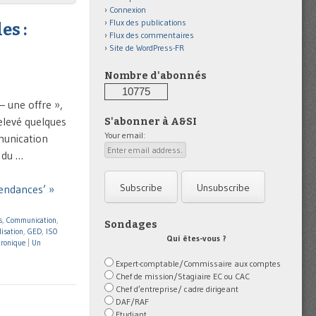
Connexion
Flux des publications
es :
Flux des commentaires
Site de WordPress-FR
Nombre d'abonnés
10775
 une offre »,
elevé quelques
S'abonner à A&SI
Your email:
munication
 du …
endances’ »
s
,
Communication
,
Sondages
lisation
,
GED
,
ISO
Qui êtes-vous ?
tronique
|
Un
Expert-comptable/Commissaire aux comptes
Chef de mission/Stagiaire EC ou CAC
Chef d’entreprise/ cadre dirigeant
DAF/RAF
Etudiant