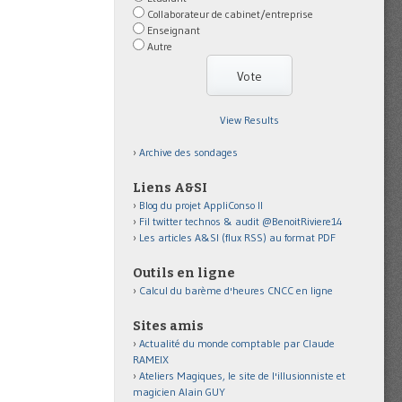
Collaborateur de cabinet/entreprise
Enseignant
Autre
View Results
Archive des sondages
Liens A&SI
Blog du projet AppliConso II
Fil twitter technos & audit @BenoitRiviere14
Les articles A&SI (flux RSS) au format PDF
Outils en ligne
Calcul du barème d'heures CNCC en ligne
Sites amis
Actualité du monde comptable par Claude
RAMEIX
Ateliers Magiques, le site de l'illusionniste et
magicien Alain GUY