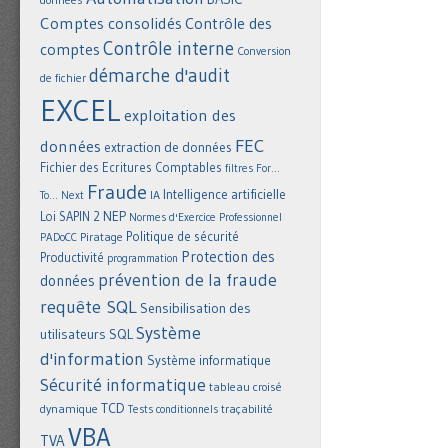
Comptes consolidés
Contrôle des
Contrôle interne
comptes
Conversion
démarche d'audit
de fichier
EXCEL
exploitation des
FEC
données
extraction de données
Fichier des Ecritures Comptables
filtres
For...
Fraude
Intelligence artificielle
IA
To... Next
NEP
Loi SAPIN 2
Normes d'Exercice Professionnel
Politique de sécurité
Piratage
PADoCC
Protection des
Productivité
programmation
prévention de la fraude
données
requête SQL
Sensibilisation des
Système
utilisateurs
SQL
d'information
Système informatique
Sécurité informatique
tableau croisé
TCD
dynamique
Tests conditionnels
traçabilité
VBA
TVA