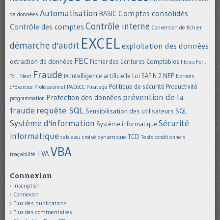
Automatisation
Comptes consolidés
BASIC
de données
Contrôle interne
Contrôle des comptes
Conversion de fichier
EXCEL
démarche d'audit
exploitation des données
FEC
extraction de données
Fichier des Ecritures Comptables
filtres
For...
Fraude
Intelligence artificielle
NEP
IA
Loi SAPIN 2
To... Next
Normes
Politique de sécurité
Piratage
Productivité
d'Exercice Professionnel
PADoCC
prévention de la
Protection des données
programmation
requête SQL
fraude
Sensibilisation des utilisateurs
SQL
Système d'information
Sécurité
Système informatique
informatique
TCD
tableau croisé dynamique
Tests conditionnels
VBA
TVA
traçabilité
Connexion
Inscription
Connexion
Flux des publications
Flux des commentaires