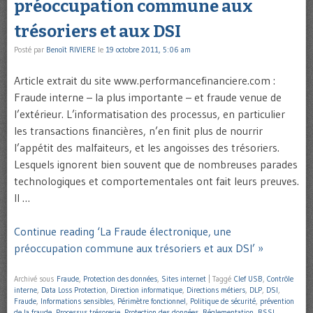
préoccupation commune aux
trésoriers et aux DSI
Posté par
Benoît RIVIERE
le
19 octobre 2011, 5:06 am
Article extrait du site www.performancefinanciere.com :
Fraude interne – la plus importante – et fraude venue de
l’extérieur. L’informatisation des processus, en particulier
les transactions financières, n’en finit plus de nourrir
l’appétit des malfaiteurs, et les angoisses des trésoriers.
Lesquels ignorent bien souvent que de nombreuses parades
technologiques et comportementales ont fait leurs preuves.
Il …
Continue reading ‘La Fraude électronique, une
préoccupation commune aux trésoriers et aux DSI’ »
Archivé sous
Fraude
,
Protection des données
,
Sites internet
|
Taggé
Clef USB
,
Contrôle
interne
,
Data Loss Protection
,
Direction informatique
,
Directions métiers
,
DLP
,
DSI
,
Fraude
,
Informations sensibles
,
Périmètre fonctionnel
,
Politique de sécurité
,
prévention
de la fraude
,
Processus trésorerie
,
Protection des données
,
Réglementation
,
RSSI
,