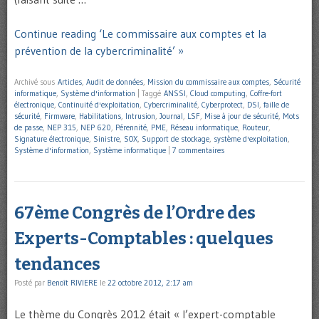
Continue reading ‘Le commissaire aux comptes et la
prévention de la cybercriminalité’ »
Archivé sous
Articles
,
Audit de données
,
Mission du commissaire aux comptes
,
Sécurité
informatique
,
Système d'information
|
Taggé
ANSSI
,
Cloud computing
,
Coffre-fort
électronique
,
Continuité d'exploitation
,
Cybercriminalité
,
Cyberprotect
,
DSI
,
faille de
sécurité
,
Firmware
,
Habilitations
,
Intrusion
,
Journal
,
LSF
,
Mise à jour de sécurité
,
Mots
de passe
,
NEP 315
,
NEP 620
,
Pérennité
,
PME
,
Réseau informatique
,
Routeur
,
Signature électronique
,
Sinistre
,
SOX
,
Support de stockage
,
système d'exploitation
,
Système d'information
,
Système informatique
|
7 commentaires
67ème Congrès de l’Ordre des
Experts-Comptables : quelques
tendances
Posté par
Benoît RIVIERE
le
22 octobre 2012, 2:17 am
Le thème du Congrès 2012 était « l’expert-comptable