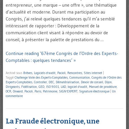
entrepreneur, une marque – une offre », une thématique
d’actualité et moderne. Durant ma participation au
Congrès, j’ai relevé quelques tendances qu’il m’a semblé
intéressant de rapporter : Développement de la
communication client visant à répondre au devoir de
conseil, à présenter la palette de prestations du …
Continue reading ‘67ème Congrès de l’Ordre des Experts-
Comptables : quelques tendances’ »
Archivé sous
Brèves
,
Logiciels d'audit
,
Pacioli
,
Rencontres
,
Sites internet
|
Taggé
Challenge Voile des Experts-Comptables
,
Communication
,
Congrès de l'Ordre des
Experts-Comptables
,
Controller
,
DEC
,
Dématérialisation
,
Devoir de conseil
,
Dijon
,
Dirigeants
,
Fidélisation
,
GED
,
ISO 9001
,
LAD
,
logiciel d'audit
,
Manuel de procédure
,
OCR
,
Onward
,
Pacioli
,
Paris
,
Patrimoine
,
SIGN'EXPERT
,
Signature électronique
|
Un
commentaire
La Fraude électronique, une