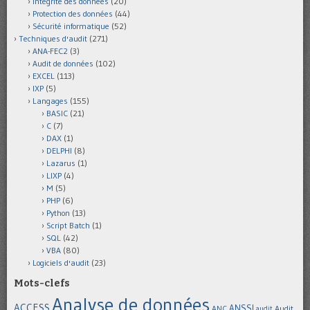
Intégrité des données
(20)
Protection des données
(44)
Sécurité informatique
(52)
Techniques d'audit
(271)
ANA-FEC2
(3)
Audit de données
(102)
EXCEL
(113)
IXP
(5)
Langages
(155)
BASIC
(21)
C
(7)
DAX
(1)
DELPHI
(8)
Lazarus
(1)
LIXP
(4)
M
(5)
PHP
(6)
Python
(13)
Script Batch
(1)
SQL
(42)
VBA
(80)
Logiciels d'audit
(23)
Mots-clefs
Analyse de données
ACCESS
ANSSI
Audit
ANC
audit