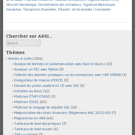
Sécurité informatique
,
Sensibilisation des utilisateurs
,
Signature électronique
,
transaction
,
Transactions financières
,
Trésorier
,
vol de données
|
Commenter
Chercher sur A&SI…
Search
Thèmes
Articles à suites
(164)
Analyse de données et automatisation avec Excel et Access
(13)
Analyser un FEC avec Python
(3)
Collecter des données juridiques sur les entreprises avec l'API SIRENE
(2)
Enregistreur de macros d'EXCEL
(3)
Extraire les pistes audio d'un CD avec EAC
(3)
Initiation au Basic
(12)
Maîtriser ETAFI CONSO
(3)
Maîtriser EXCEL
(65)
Maîtriser le langage de requête SQL
(13)
Modernisation des états financiers (Règlement ANC 2022-06)
(7)
Programmer en VBA
(46)
Tableaux de bord dynamiques
(7)
Tableaux de bord visuels
(4)
TVA sur marge
(7)