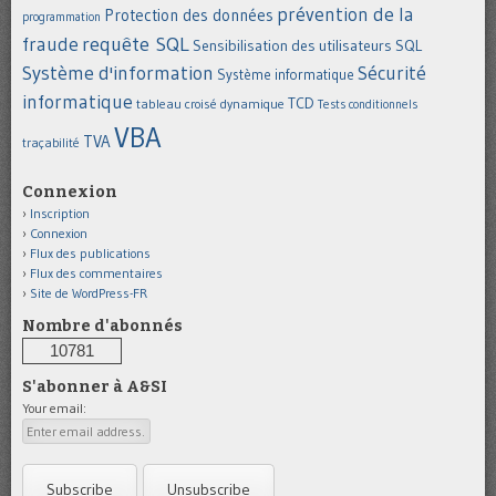
prévention de la
Protection des données
programmation
requête SQL
fraude
Sensibilisation des utilisateurs
SQL
Système d'information
Sécurité
Système informatique
informatique
TCD
tableau croisé dynamique
Tests conditionnels
VBA
TVA
traçabilité
Connexion
Inscription
Connexion
Flux des publications
Flux des commentaires
Site de WordPress-FR
Nombre d'abonnés
10781
S'abonner à A&SI
Your email: