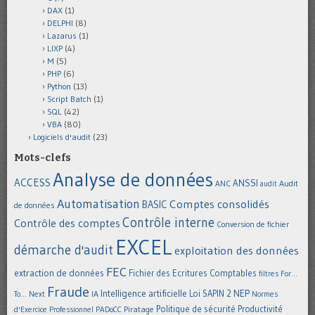
DAX
(1)
DELPHI
(8)
Lazarus
(1)
LIXP
(4)
M
(5)
PHP
(6)
Python
(13)
Script Batch
(1)
SQL
(42)
VBA
(80)
Logiciels d'audit
(23)
Mots-clefs
Analyse de données
ACCESS
ANSSI
Audit
ANC
audit
Automatisation
Comptes consolidés
BASIC
de données
Contrôle interne
Contrôle des comptes
Conversion de fichier
EXCEL
démarche d'audit
exploitation des données
FEC
extraction de données
Fichier des Ecritures Comptables
filtres
For...
Fraude
Intelligence artificielle
NEP
IA
Loi SAPIN 2
To... Next
Normes
Politique de sécurité
Piratage
Productivité
d'Exercice Professionnel
PADoCC