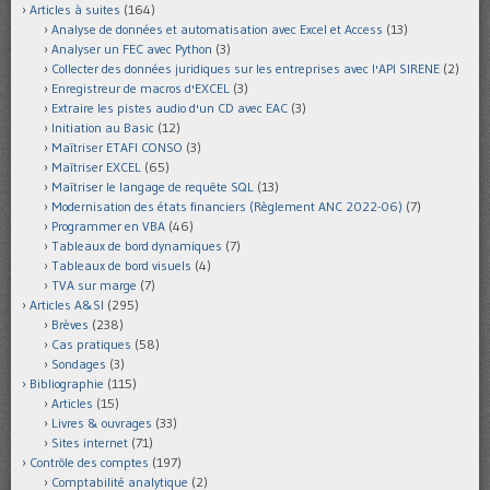
Articles à suites
(164)
Analyse de données et automatisation avec Excel et Access
(13)
Analyser un FEC avec Python
(3)
Collecter des données juridiques sur les entreprises avec l'API SIRENE
(2)
Enregistreur de macros d'EXCEL
(3)
Extraire les pistes audio d'un CD avec EAC
(3)
Initiation au Basic
(12)
Maîtriser ETAFI CONSO
(3)
Maîtriser EXCEL
(65)
Maîtriser le langage de requête SQL
(13)
Modernisation des états financiers (Règlement ANC 2022-06)
(7)
Programmer en VBA
(46)
Tableaux de bord dynamiques
(7)
Tableaux de bord visuels
(4)
TVA sur marge
(7)
Articles A&SI
(295)
Brèves
(238)
Cas pratiques
(58)
Sondages
(3)
Bibliographie
(115)
Articles
(15)
Livres & ouvrages
(33)
Sites internet
(71)
Contrôle des comptes
(197)
Comptabilité analytique
(2)