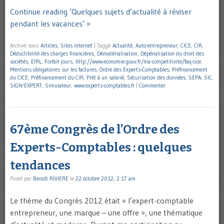
Continue reading ‘Quelques sujets d’actualité à réviser
pendant les vacances’ »
Archivé sous
Articles
,
Sites internet
|
Taggé
Actualité
,
Auto-entrepreneur
,
CICE
,
CIR
,
Déductibilité des charges financières
,
Dématérialisation
,
Dépénalisation du droit des
sociétés
,
EIRL
,
Forfait jours
,
http://www.economie.gouv.fr/ma-competitivite/faq-cice
,
Mentions obligatoires sur les factures
,
Ordre des Experts-Comptables
,
Préfinancement
du CICE
,
Préfinancement du CIR
,
Prêt à un salarié
,
Sécurisation des données
,
SEPA
,
SIC
,
SIGN'EXPERT
,
Simulateur
,
www.experts-comptables.fr
|
Commenter
67ème Congrès de l’Ordre des
Experts-Comptables : quelques
tendances
Posté par
Benoît RIVIERE
le
22 octobre 2012, 2:17 am
Le thème du Congrès 2012 était « l’expert-comptable
entrepreneur, une marque – une offre », une thématique