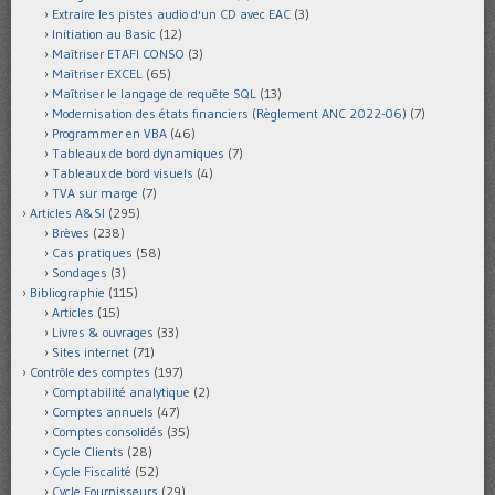
Extraire les pistes audio d'un CD avec EAC
(3)
Initiation au Basic
(12)
Maîtriser ETAFI CONSO
(3)
Maîtriser EXCEL
(65)
Maîtriser le langage de requête SQL
(13)
Modernisation des états financiers (Règlement ANC 2022-06)
(7)
Programmer en VBA
(46)
Tableaux de bord dynamiques
(7)
Tableaux de bord visuels
(4)
TVA sur marge
(7)
Articles A&SI
(295)
Brèves
(238)
Cas pratiques
(58)
Sondages
(3)
Bibliographie
(115)
Articles
(15)
Livres & ouvrages
(33)
Sites internet
(71)
Contrôle des comptes
(197)
Comptabilité analytique
(2)
Comptes annuels
(47)
Comptes consolidés
(35)
Cycle Clients
(28)
Cycle Fiscalité
(52)
Cycle Fournisseurs
(29)