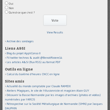
Oui
Non
Qu'est-ce que c'est ?
View Results
Archive des sondages
Liens A&SI
Blog du projet AppliConso II
Fil twitter technos & audit @BenoitRiviere14
Les articles A&SI (flux RSS) au format PDF
Outils en ligne
Calcul du barème d'heures CNCC en ligne
Sites amis
Actualité du monde comptable par Claude RAMEIX
Ateliers Magiques, le site de l'illusionniste et magicien Alain GUY
Découvrir la Basse-Normandie par les images d'archives (photos et vidéos)
numérisées par l'ARCIS
Rétrospective sur la Société Métallurgique de Normandie (SMN) par Jacques
DAUPHIN