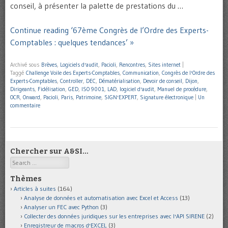
conseil, à présenter la palette de prestations du …
Continue reading ‘67ème Congrès de l’Ordre des Experts-
Comptables : quelques tendances’ »
Archivé sous
Brèves
,
Logiciels d'audit
,
Pacioli
,
Rencontres
,
Sites internet
|
Taggé
Challenge Voile des Experts-Comptables
,
Communication
,
Congrès de l'Ordre des
Experts-Comptables
,
Controller
,
DEC
,
Dématérialisation
,
Devoir de conseil
,
Dijon
,
Dirigeants
,
Fidélisation
,
GED
,
ISO 9001
,
LAD
,
logiciel d'audit
,
Manuel de procédure
,
OCR
,
Onward
,
Pacioli
,
Paris
,
Patrimoine
,
SIGN'EXPERT
,
Signature électronique
|
Un
commentaire
Chercher sur A&SI…
Search
Thèmes
Articles à suites
(164)
Analyse de données et automatisation avec Excel et Access
(13)
Analyser un FEC avec Python
(3)
Collecter des données juridiques sur les entreprises avec l'API SIRENE
(2)
Enregistreur de macros d'EXCEL
(3)