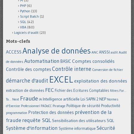
M
(5)
PHP
(6)
Python
(13)
Script Batch
(1)
SQL
(42)
VBA
(80)
Logiciels d'audit
(23)
Mots-clefs
Analyse de données
ACCESS
ANSSI
Audit
ANC
audit
Automatisation
Comptes consolidés
BASIC
de données
Contrôle interne
Contrôle des comptes
Conversion de fichier
EXCEL
démarche d'audit
exploitation des données
FEC
extraction de données
Fichier des Ecritures Comptables
filtres
For...
Fraude
Intelligence artificielle
NEP
IA
Loi SAPIN 2
To... Next
Normes
Politique de sécurité
Piratage
Productivité
d'Exercice Professionnel
PADoCC
prévention de la
Protection des données
programmation
requête SQL
fraude
Sensibilisation des utilisateurs
SQL
Système d'information
Sécurité
Système informatique