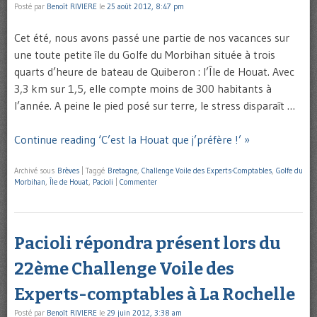
Posté par
Benoît RIVIERE
le
25 août 2012, 8:47 pm
Cet été, nous avons passé une partie de nos vacances sur
une toute petite île du Golfe du Morbihan située à trois
quarts d’heure de bateau de Quiberon : l’Île de Houat. Avec
3,3 km sur 1,5, elle compte moins de 300 habitants à
l’année. A peine le pied posé sur terre, le stress disparaît …
Continue reading ‘C’est la Houat que j’préfère !’ »
Archivé sous
Brèves
|
Taggé
Bretagne
,
Challenge Voile des Experts-Comptables
,
Golfe du
Morbihan
,
Île de Houat
,
Pacioli
|
Commenter
Pacioli répondra présent lors du
22ème Challenge Voile des
Experts-comptables à La Rochelle
Posté par
Benoît RIVIERE
le
29 juin 2012, 3:38 am