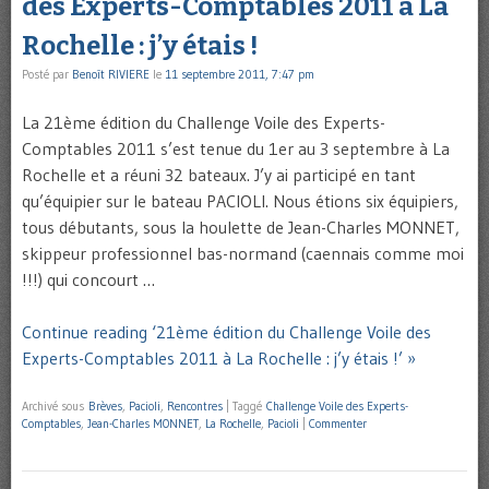
des Experts-Comptables 2011 à La
Rochelle : j’y étais !
Posté par
Benoît RIVIERE
le
11 septembre 2011, 7:47 pm
La 21ème édition du Challenge Voile des Experts-
Comptables 2011 s’est tenue du 1er au 3 septembre à La
Rochelle et a réuni 32 bateaux. J’y ai participé en tant
qu’équipier sur le bateau PACIOLI. Nous étions six équipiers,
tous débutants, sous la houlette de Jean-Charles MONNET,
skippeur professionnel bas-normand (caennais comme moi
!!!) qui concourt …
Continue reading ‘21ème édition du Challenge Voile des
Experts-Comptables 2011 à La Rochelle : j’y étais !’ »
Archivé sous
Brèves
,
Pacioli
,
Rencontres
|
Taggé
Challenge Voile des Experts-
Comptables
,
Jean-Charles MONNET
,
La Rochelle
,
Pacioli
|
Commenter