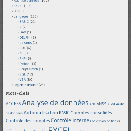
Audit de données
(102)
EXCEL
(113)
IXP
(5)
Langages
(155)
BASIC
(21)
C
(7)
DAX
(1)
DELPHI
(8)
Lazarus
(1)
LIXP
(4)
M
(5)
PHP
(6)
Python
(13)
Script Batch
(1)
SQL
(42)
VBA
(80)
Logiciels d'audit
(23)
Mots-clefs
Analyse de données
ACCESS
ANSSI
Audit
ANC
audit
Automatisation
Comptes consolidés
BASIC
de données
Contrôle interne
Contrôle des comptes
Conversion de fichier
EXCEL