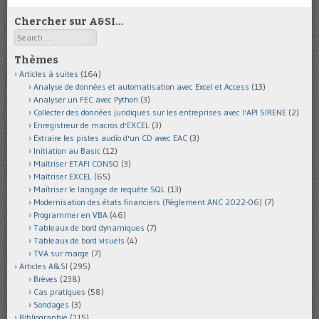
Chercher sur A&SI…
Search
Thèmes
Articles à suites
(164)
Analyse de données et automatisation avec Excel et Access
(13)
Analyser un FEC avec Python
(3)
Collecter des données juridiques sur les entreprises avec l'API SIRENE
(2)
Enregistreur de macros d'EXCEL
(3)
Extraire les pistes audio d'un CD avec EAC
(3)
Initiation au Basic
(12)
Maîtriser ETAFI CONSO
(3)
Maîtriser EXCEL
(65)
Maîtriser le langage de requête SQL
(13)
Modernisation des états financiers (Règlement ANC 2022-06)
(7)
Programmer en VBA
(46)
Tableaux de bord dynamiques
(7)
Tableaux de bord visuels
(4)
TVA sur marge
(7)
Articles A&SI
(295)
Brèves
(238)
Cas pratiques
(58)
Sondages
(3)
Bibliographie
(115)