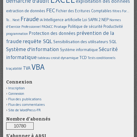
démarche d'audit
exploitation des données
FEC
extraction de données
Fichier des Ecritures Comptables
filtres
For...
Fraude
Intelligence artificielle
NEP
IA
Loi SAPIN 2
To... Next
Normes
Politique de sécurité
Piratage
Productivité
d'Exercice Professionnel
PADoCC
prévention de la
Protection des données
programmation
requête SQL
fraude
Sensibilisation des utilisateurs
SQL
Système d'information
Sécurité
Système informatique
informatique
TCD
tableau croisé dynamique
Tests conditionnels
VBA
TVA
traçabilité
Connexion
Inscription
Connexion
Flux des publications
Flux des commentaires
Site de WordPress-FR
Nombre d'abonnés
10780
S'abonner à A&SI