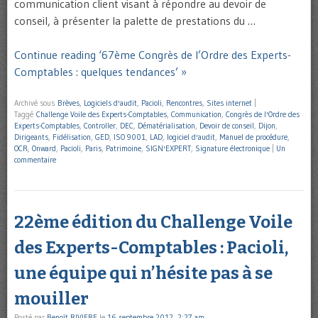
communication client visant à répondre au devoir de
conseil, à présenter la palette de prestations du …
Continue reading ‘67ème Congrès de l’Ordre des Experts-
Comptables : quelques tendances’ »
Archivé sous
Brèves
,
Logiciels d'audit
,
Pacioli
,
Rencontres
,
Sites internet
|
Taggé
Challenge Voile des Experts-Comptables
,
Communication
,
Congrès de l'Ordre des
Experts-Comptables
,
Controller
,
DEC
,
Dématérialisation
,
Devoir de conseil
,
Dijon
,
Dirigeants
,
Fidélisation
,
GED
,
ISO 9001
,
LAD
,
logiciel d'audit
,
Manuel de procédure
,
OCR
,
Onward
,
Pacioli
,
Paris
,
Patrimoine
,
SIGN'EXPERT
,
Signature électronique
|
Un
commentaire
22ème édition du Challenge Voile
des Experts-Comptables : Pacioli,
une équipe qui n’hésite pas à se
mouiller
Posté par
Benoît RIVIERE
le
16 septembre 2012, 2:27 am