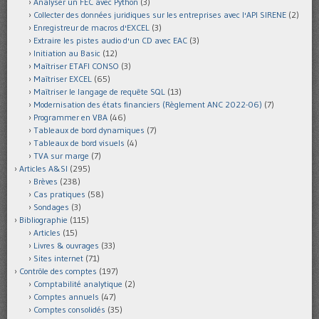
Analyser un FEC avec Python
(3)
Collecter des données juridiques sur les entreprises avec l'API SIRENE
(2)
Enregistreur de macros d'EXCEL
(3)
Extraire les pistes audio d'un CD avec EAC
(3)
Initiation au Basic
(12)
Maîtriser ETAFI CONSO
(3)
Maîtriser EXCEL
(65)
Maîtriser le langage de requête SQL
(13)
Modernisation des états financiers (Règlement ANC 2022-06)
(7)
Programmer en VBA
(46)
Tableaux de bord dynamiques
(7)
Tableaux de bord visuels
(4)
TVA sur marge
(7)
Articles A&SI
(295)
Brèves
(238)
Cas pratiques
(58)
Sondages
(3)
Bibliographie
(115)
Articles
(15)
Livres & ouvrages
(33)
Sites internet
(71)
Contrôle des comptes
(197)
Comptabilité analytique
(2)
Comptes annuels
(47)
Comptes consolidés
(35)