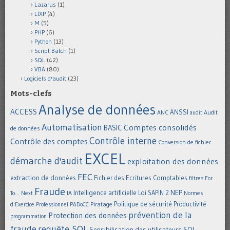
Lazarus
(1)
LIXP
(4)
M
(5)
PHP
(6)
Python
(13)
Script Batch
(1)
SQL
(42)
VBA
(80)
Logiciels d'audit
(23)
Mots-clefs
Analyse de données
ACCESS
ANSSI
Audit
ANC
audit
Automatisation
Comptes consolidés
BASIC
de données
Contrôle interne
Contrôle des comptes
Conversion de fichier
EXCEL
démarche d'audit
exploitation des données
FEC
extraction de données
Fichier des Ecritures Comptables
filtres
For...
Fraude
Intelligence artificielle
NEP
IA
Loi SAPIN 2
To... Next
Normes
Politique de sécurité
Piratage
Productivité
d'Exercice Professionnel
PADoCC
prévention de la
Protection des données
programmation
requête SQL
fraude
Sensibilisation des utilisateurs
SQL