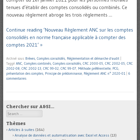
tenues d’établir des comptes consolidés ou combinés. Ce
nouveau règlement abroge les trois règlements …
Continue reading ‘Nouveau Règlement ANC sur les comptes
consolidés en norme française applicable à compter des
comptes 2021’ »
Archivé sous
Brèves
,
Comptes consolidés
,
Réglementation et démarche d'audit
|
Taggé
ANC
,
Comptes combinés
,
Comptes consolidés
,
CRC 2000-05
,
CRC 2002-05
,
CRC
2002-08
,
CRC 2002-13
,
CRC 99-02
,
CRC 99-07
,
Méthode préférentielle
,
PCG
,
présentation des comptes
,
Principe de prédominance
,
Règlement ANC n° 2020-01
|
6
commentaires
Chercher sur A&SI…
Search
Thèmes
Articles à suites
(164)
Analyse de données et automatisation avec Excel et Access
(13)