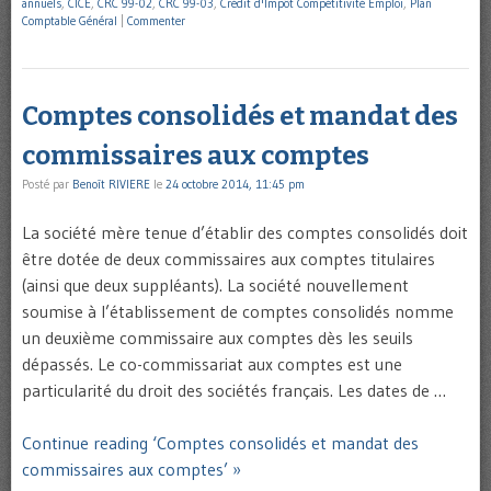
annuels
,
CICE
,
CRC 99-02
,
CRC 99-03
,
Crédit d'Impôt Compétitivité Emploi
,
Plan
Comptable Général
|
Commenter
Comptes consolidés et mandat des
commissaires aux comptes
Posté par
Benoît RIVIERE
le
24 octobre 2014, 11:45 pm
La société mère tenue d’établir des comptes consolidés doit
être dotée de deux commissaires aux comptes titulaires
(ainsi que deux suppléants). La société nouvellement
soumise à l’établissement de comptes consolidés nomme
un deuxième commissaire aux comptes dès les seuils
dépassés. Le co-commissariat aux comptes est une
particularité du droit des sociétés français. Les dates de …
Continue reading ‘Comptes consolidés et mandat des
commissaires aux comptes’ »