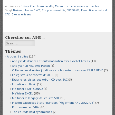
Archivé sous
Brèves
,
Comptes consolidés
,
Mission du commissaire aux comptes
|
Taggé
Barème d'heures CNCC
,
Comptes consolidés
,
CRC 99-02
,
Exemption
,
mission du
CAC
|
2 commentaires
Chercher sur A&SI…
Search
Thèmes
Articles à suites
(164)
Analyse de données et automatisation avec Excel et Access
(13)
Analyser un FEC avec Python
(3)
Collecter des données juridiques sur les entreprises avec l'API SIRENE
(2)
Enregistreur de macros d'EXCEL
(3)
Extraire les pistes audio d'un CD avec EAC
(3)
Initiation au Basic
(12)
Maîtriser ETAFI CONSO
(3)
Maîtriser EXCEL
(65)
Maîtriser le langage de requête SQL
(13)
Modernisation des états financiers (Règlement ANC 2022-06)
(7)
Programmer en VBA
(46)
Tableaux de bord dynamiques
(7)