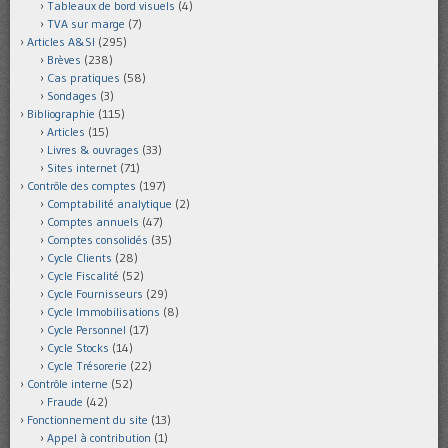
Tableaux de bord visuels
(4)
TVA sur marge
(7)
Articles A&SI
(295)
Brèves
(238)
Cas pratiques
(58)
Sondages
(3)
Bibliographie
(115)
Articles
(15)
Livres & ouvrages
(33)
Sites internet
(71)
Contrôle des comptes
(197)
Comptabilité analytique
(2)
Comptes annuels
(47)
Comptes consolidés
(35)
Cycle Clients
(28)
Cycle Fiscalité
(52)
Cycle Fournisseurs
(29)
Cycle Immobilisations
(8)
Cycle Personnel
(17)
Cycle Stocks
(14)
Cycle Trésorerie
(22)
Contrôle interne
(52)
Fraude
(42)
Fonctionnement du site
(13)
Appel à contribution
(1)