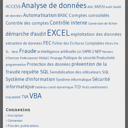
Analyse de données
ACCESS
ANSSI
Audit
ANC
audit
Automatisation
Comptes consolidés
BASIC
de données
Contrôle interne
Contrôle des comptes
Conversion de fichier
EXCEL
démarche d'audit
exploitation des données
FEC
extraction de données
Fichier des Ecritures Comptables
filtres
For...
Fraude
Intelligence artificielle
NEP
IA
Loi SAPIN 2
To... Next
Normes
Politique de sécurité
Piratage
Productivité
d'Exercice Professionnel
PADoCC
prévention de la
Protection des données
programmation
requête SQL
fraude
Sensibilisation des utilisateurs
SQL
Système d'information
Sécurité
Système informatique
informatique
TCD
tableau croisé dynamique
Tests conditionnels
VBA
TVA
traçabilité
Connexion
Inscription
Connexion
Flux des publications