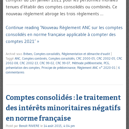
tenues d’établir des comptes consolidés ou combinés. Ce
nouveau règlement abroge les trois règlements …
Continue reading ‘Nouveau Règlement ANC sur les comptes
consolidés en norme française applicable à compter des
comptes 2021’ »
Archivé sous
Brèves
,
Comptes consolidés
,
Réglementation et démarche d'audit
|
Taggé
ANC
,
Comptes combinés
,
Comptes consolidés
,
CRC 2000-05
,
CRC 2002-05
,
CRC
2002-08
,
CRC 2002-13
,
CRC 99-02
,
CRC 99-07
,
Méthode préférentielle
,
PCG
,
présentation des comptes
,
Principe de prédominance
,
Règlement ANC n° 2020-01
|
6
commentaires
Comptes consolidés : le traitement
des intérêts minoritaires négatifs
en norme française
Posté par
Benoît RIVIERE
le
14 août 2015, 4:04 pm