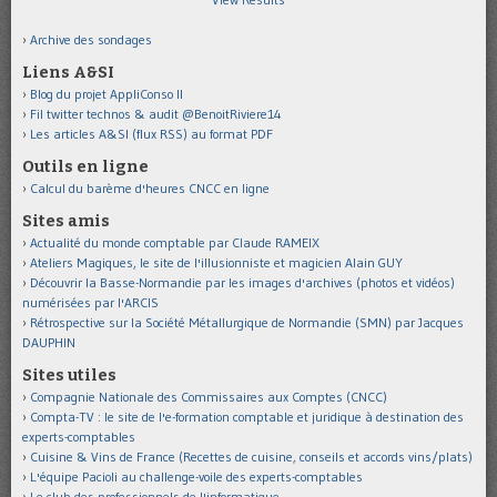
Archive des sondages
Liens A&SI
Blog du projet AppliConso II
Fil twitter technos & audit @BenoitRiviere14
Les articles A&SI (flux RSS) au format PDF
Outils en ligne
Calcul du barème d'heures CNCC en ligne
Sites amis
Actualité du monde comptable par Claude RAMEIX
Ateliers Magiques, le site de l'illusionniste et magicien Alain GUY
Découvrir la Basse-Normandie par les images d'archives (photos et vidéos)
numérisées par l'ARCIS
Rétrospective sur la Société Métallurgique de Normandie (SMN) par Jacques
DAUPHIN
Sites utiles
Compagnie Nationale des Commissaires aux Comptes (CNCC)
Compta-TV : le site de l'e-formation comptable et juridique à destination des
experts-comptables
Cuisine & Vins de France (Recettes de cuisine, conseils et accords vins/plats)
L'équipe Pacioli au challenge-voile des experts-comptables
Le club des professionnels de l'informatique