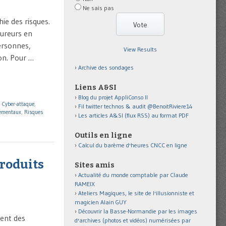
Ne sais pas
ie des risques.
ureurs en
ersonnes,
View Results
ion. Pour …
Archive des sondages
Liens A&SI
Blog du projet AppliConso II
,
Cyber-attaque
,
Fil twitter technos & audit @BenoitRiviere14
nementaux
,
Risques
Les articles A&SI (flux RSS) au format PDF
Outils en ligne
Calcul du barème d'heures CNCC en ligne
produits
Sites amis
Actualité du monde comptable par Claude
RAMEIX
Ateliers Magiques, le site de l'illusionniste et
magicien Alain GUY
Découvrir la Basse-Normandie par les images
ment des
d'archives (photos et vidéos) numérisées par