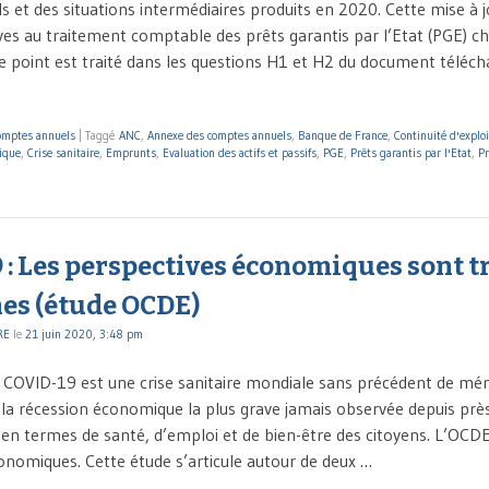
 et des situations intermédiaires produits en 2020. Cette mise à j
ives au traitement comptable des prêts garantis par l’Etat (PGE) c
e point est traité dans les questions H1 et H2 du document télécha
omptes annuels
|
Taggé
ANC
,
Annexe des comptes annuels
,
Banque de France
,
Continuité d'exploi
ique
,
Crise sanitaire
,
Emprunts
,
Evaluation des actifs et passifs
,
PGE
,
Prêts garantis par l'Etat
,
Pr
: Les perspectives économiques sont t
nes (étude OCDE)
RE
le
21 juin 2020, 3:48 pm
 COVID-19 est une crise sanitaire mondiale sans précédent de m
 la récession économique la plus grave jamais observée depuis près
 en termes de santé, d’emploi et de bien-être des citoyens. L’OCDE
onomiques. Cette étude s’articule autour de deux …