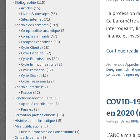
Bibliographie
(115)
Articles
(15)
La profession de
Livres & ouvrages
(33)
Sites internet
(71)
Ce baromètre a 
Contrôle des comptes
(197)
interrogeant, f
Comptabilité analytique
(2)
finance et inves
Comptes annuels
(47)
Comptes consolidés
(35)
Cycle Clients
(28)
Continue readin
Cycle Fiscalité
(52)
Cycle Fournisseurs
(29)
Cycle Immobilisations
(8)
Archivé sous
Approche 
Dérèglement climatiqu
Cycle Personnel
(17)
politiques
,
Risques règ
Cycle Stocks
(14)
Cycle Trésorerie
(22)
Contrôle interne
(52)
Fraude
(42)
Fonctionnement du site
(13)
COVID-19 
Appel à contribution
(1)
Pannes
(2)
en 2020 (
Formation professionnelle
(26)
Histoire de l'informatique
(15)
Posté par
Benoît RIVIE
Mes publications
(3)
Revue Française de Comptabilité
(3)
L’ANC a mis à j
On parle de moi
(5)