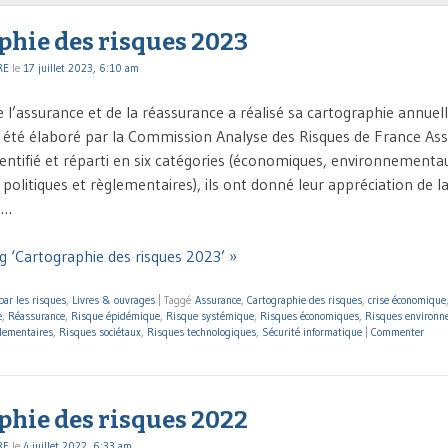
phie des risques 2023
RE
le
17 juillet 2023, 6:10 am
 l’assurance et de la réassurance a réalisé sa cartographie annuell
été élaboré par la Commission Analyse des Risques de France Ass
dentifié et réparti en six catégories (économiques, environnementau
politiques et règlementaires), ils ont donné leur appréciation de la
 …
g ‘Cartographie des risques 2023’ »
par les risques
,
Livres & ouvrages
|
Taggé
Assurance
,
Cartographie des risques
,
crise économique
e
,
Réassurance
,
Risque épidémique
,
Risque systémique
,
Risques économiques
,
Risques environ
lementaires
,
Risques sociétaux
,
Risques technologiques
,
Sécurité informatique
|
Commenter
phie des risques 2022
RE
le
4 juillet 2022, 6:33 am