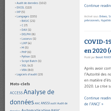
Audit de données
(102)
Continue readin
EXCEL
(113)
IXP
(5)
Langages
(155)
Archivé sous
Brèves
,
Si
prévisionnels
,
Hypothè
BASIC
(21)
C
(7)
DAX
(1)
DELPHI
(8)
Lazarus
(1)
COVID-19 
LIXP
(4)
M
(5)
en 2020 
PHP
(6)
Python
(13)
Posté par
Benoît RIVIE
Script Batch
(1)
SQL
(42)
Après avoir com
VBA
(80)
l’Autorité des
Logiciels d'audit
(23)
en matière d’ét
Mots-clefs
2020. La crise 
Analyse de
ACCESS
Continue readi
données
ANSSI
Audit de
de l’ANC)’ »
ANC
audit
Automatisation
BASIC
données