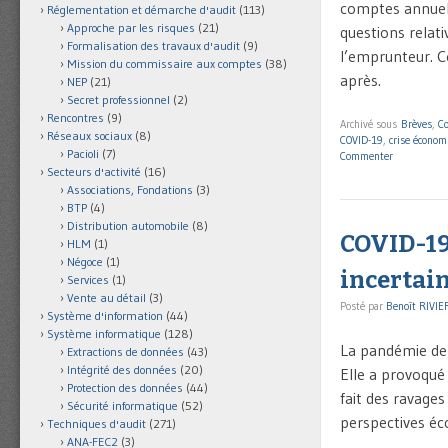
comptes annuels
Réglementation et démarche d'audit
(113)
Approche par les risques
(21)
questions relat
Formalisation des travaux d'audit
(9)
l’emprunteur. C
Mission du commissaire aux comptes
(38)
après.
NEP
(21)
Secret professionnel
(2)
Rencontres
(9)
Archivé sous
Brèves
,
C
Réseaux sociaux
(8)
COVID-19
,
crise économ
Pacioli
(7)
Commenter
Secteurs d'activité
(16)
Associations, Fondations
(3)
BTP
(4)
Distribution automobile
(8)
COVID-19 
HLM
(1)
Négoce
(1)
incertai
Services
(1)
Vente au détail
(3)
Posté par
Benoît RIVIE
Système d'information
(44)
Système informatique
(128)
La pandémie de
Extractions de données
(43)
Intégrité des données
(20)
Elle a provoqué
Protection des données
(44)
fait des ravages
Sécurité informatique
(52)
perspectives éc
Techniques d'audit
(271)
ANA-FEC2
(3)