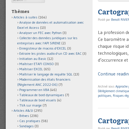
Cartogra
Thèmes
Articles à suites
(164)
Posté par
Benoît RIVIE
Analyse de données et automatisation avec
Excel et Access
(13)
La profession de
Analyser un FEC avec Python
(3)
Collecter des données juridiques sur les
Ce baromètre a 
entreprises avec l'API SIRENE
(2)
chaque risque i
Enregistreur de macros d'EXCEL
(3)
technologiques, 
Extraire les pistes audio d'un CD avec EAC
(3)
Initiation au Basic
(12)
d’occurrence et
Maîtriser ETAFI CONSO
(3)
Maîtriser EXCEL
(65)
Continue readin
Maîtriser le langage de requête SQL
(13)
Modernisation des états financiers
(Règlement ANC 2022-06)
(7)
Archivé sous
Approche 
Programmer en VBA
(46)
Dérèglement climatiqu
Tableaux de bord dynamiques
(7)
politiques
,
Risques règ
Tableaux de bord visuels
(4)
TVA sur marge
(7)
Articles A&SI
(295)
Brèves
(238)
Cartogra
Cas pratiques
(58)
Sondages
(3)
Posté par
Benoît RIVIE