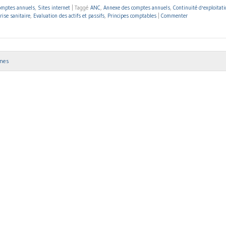
omptes annuels
,
Sites internet
|
Taggé
ANC
,
Annexe des comptes annuels
,
Continuité d'exploitati
rise sanitaire
,
Evaluation des actifs et passifs
,
Principes comptables
|
Commenter
nnes
ion