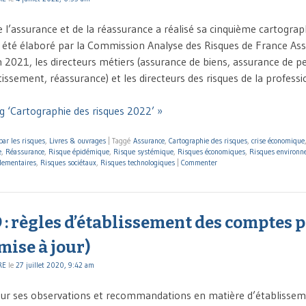
 l’assurance et de la réassurance a réalisé sa cinquième cartograph
été élaboré par la Commission Analyse des Risques de France Ass
in 2021, les directeurs métiers (assurance de biens, assurance de p
tissement, réassurance) et les directeurs des risques de la profess
g ‘Cartographie des risques 2022’ »
par les risques
,
Livres & ouvrages
|
Taggé
Assurance
,
Cartographie des risques
,
crise économique
e
,
Réassurance
,
Risque épidémique
,
Risque systémique
,
Risques économiques
,
Risques environ
lementaires
,
Risques sociétaux
,
Risques technologiques
|
Commenter
: règles d’établissement des comptes 
mise à jour)
RE
le
27 juillet 2020, 9:42 am
our ses observations et recommandations en matière d’établisse