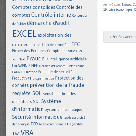
Archivé sous
Brèves
,
C
Comptes consolidés
Contrôle des
19
,
crise économique
,
C
Contrôle interne
comptes
Conversion
démarche d'audit
de fichier
EXCEL
exploitation des
« Entrées ancie
Post navigat
FEC
données
extraction de données
Fichier des Ecritures Comptables
filtres
For...
Fraude
Intelligence artificielle
IA
To... Next
NEP
Loi SAPIN 2
Normes d'Exercice Professionnel
Politique de sécurité
Piratage
PADoCC
Protection des
Productivité
programmation
prévention de la fraude
données
requête SQL
Sensibilisation des
Système
utilisateurs
SQL
d'information
Système informatique
Sécurité informatique
tableau croisé
TCD
dynamique
Tests conditionnels
traçabilité
VBA
TVA