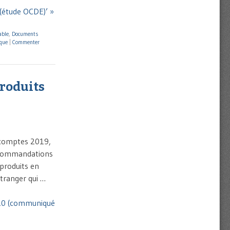
 (étude OCDE)’ »
able
,
Documents
que
|
Commenter
produits
 comptes 2019,
recommandations
produits en
étranger qui …
020 (communiqué