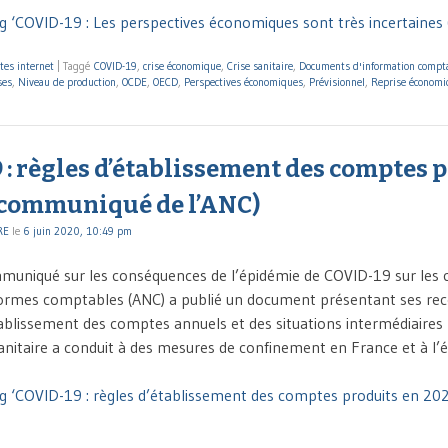
g ‘COVID-19 : Les perspectives économiques sont très incertaines
tes internet
|
Taggé
COVID-19
,
crise économique
,
Crise sanitaire
,
Documents d'information compt
ses
,
Niveau de production
,
OCDE
,
OECD
,
Perspectives économiques
,
Prévisionnel
,
Reprise économi
: règles d’établissement des comptes 
(communiqué de l’ANC)
RE
le
6 juin 2020, 10:49 pm
muniqué sur les conséquences de l’épidémie de COVID-19 sur les
 normes comptables (ANC) a publié un document présentant ses 
ablissement des comptes annuels et des situations intermédiaires 
sanitaire a conduit à des mesures de confinement en France et à l’
ng ‘COVID-19 : règles d’établissement des comptes produits en 2