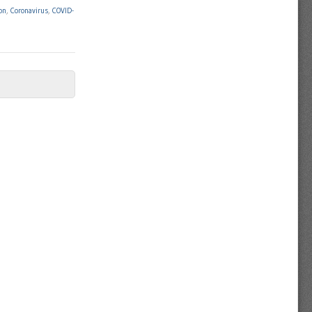
on
,
Coronavirus
,
COVID-