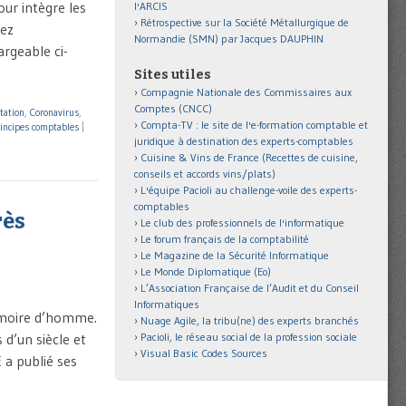
our intègre les
l'ARCIS
Rétrospective sur la Société Métallurgique de
hez
Normandie (SMN) par Jacques DAUPHIN
rgeable ci-
Sites utiles
Compagnie Nationale des Commissaires aux
Comptes (CNCC)
tation
,
Coronavirus
,
Compta-TV : le site de l'e-formation comptable et
incipes comptables
|
juridique à destination des experts-comptables
Cuisine & Vins de France (Recettes de cuisine,
conseils et accords vins/plats)
L'équipe Pacioli au challenge-voile des experts-
comptables
rès
Le club des professionnels de l'informatique
Le forum français de la comptabilité
Le Magazine de la Sécurité Informatique
Le Monde Diplomatique (Eo)
L’Association Française de l’Audit et du Conseil
Informatiques
émoire d’homme.
Nuage Agile, la tribu(ne) des experts branchés
 d’un siècle et
Pacioli, le réseau social de la profession sociale
Visual Basic Codes Sources
 a publié ses