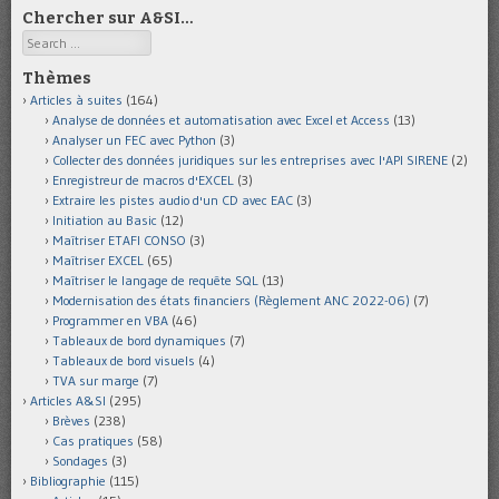
Chercher sur A&SI…
Search
Thèmes
Articles à suites
(164)
Analyse de données et automatisation avec Excel et Access
(13)
Analyser un FEC avec Python
(3)
Collecter des données juridiques sur les entreprises avec l'API SIRENE
(2)
Enregistreur de macros d'EXCEL
(3)
Extraire les pistes audio d'un CD avec EAC
(3)
Initiation au Basic
(12)
Maîtriser ETAFI CONSO
(3)
Maîtriser EXCEL
(65)
Maîtriser le langage de requête SQL
(13)
Modernisation des états financiers (Règlement ANC 2022-06)
(7)
Programmer en VBA
(46)
Tableaux de bord dynamiques
(7)
Tableaux de bord visuels
(4)
TVA sur marge
(7)
Articles A&SI
(295)
Brèves
(238)
Cas pratiques
(58)
Sondages
(3)
Bibliographie
(115)