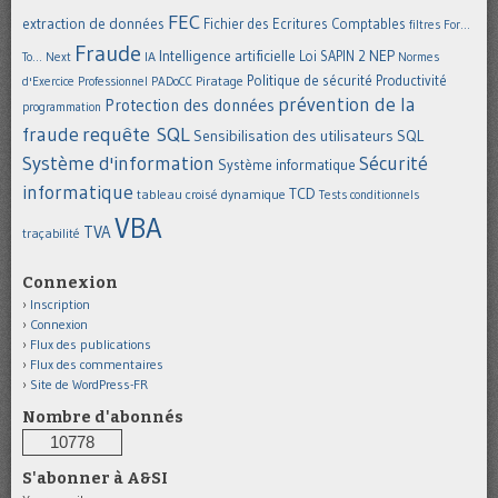
FEC
extraction de données
Fichier des Ecritures Comptables
filtres
For...
Fraude
Intelligence artificielle
NEP
IA
Loi SAPIN 2
To... Next
Normes
Politique de sécurité
Piratage
Productivité
d'Exercice Professionnel
PADoCC
prévention de la
Protection des données
programmation
requête SQL
fraude
Sensibilisation des utilisateurs
SQL
Système d'information
Sécurité
Système informatique
informatique
TCD
tableau croisé dynamique
Tests conditionnels
VBA
TVA
traçabilité
Connexion
Inscription
Connexion
Flux des publications
Flux des commentaires
Site de WordPress-FR
Nombre d'abonnés
10778
S'abonner à A&SI