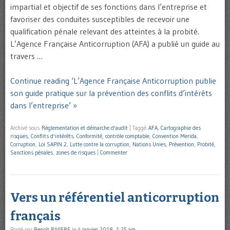
impartial et objectif de ses fonctions dans l’entreprise et
favoriser des conduites susceptibles de recevoir une
qualification pénale relevant des atteintes à la probité.
L’Agence Française Anticorruption (AFA) a publié un guide au
travers …
Continue reading ‘L’Agence Française Anticorruption publie
son guide pratique sur la prévention des conflits d’intérêts
dans l’entreprise’ »
Archivé sous
Réglementation et démarche d'audit
|
Taggé
AFA
,
Cartographie des
risques
,
Conflits d'intérêts
,
Conformité
,
contrôle comptable
,
Convention Merida
,
Corruption
,
Loi SAPIN 2
,
Lutte contre la corruption
,
Nations Unies
,
Prévention
,
Probité
,
Sanctions pénales
,
zones de risques
|
Commenter
Vers un référentiel anticorruption
français
Posté par
Benoît RIVIERE
le
4 janvier 2018, 1:25 am