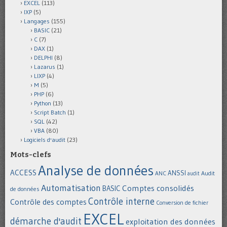
EXCEL
(113)
IXP
(5)
Langages
(155)
BASIC
(21)
C
(7)
DAX
(1)
DELPHI
(8)
Lazarus
(1)
LIXP
(4)
M
(5)
PHP
(6)
Python
(13)
Script Batch
(1)
SQL
(42)
VBA
(80)
Logiciels d'audit
(23)
Mots-clefs
Analyse de données
ACCESS
ANSSI
Audit
ANC
audit
Automatisation
Comptes consolidés
BASIC
de données
Contrôle interne
Contrôle des comptes
Conversion de fichier
EXCEL
démarche d'audit
exploitation des données