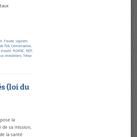
taux
it
,
Fraude
,
Logiciels
 de TVA
,
Centralisation
,
l d'audit
,
M/ATAC
,
NEP
,
aux immobiliers
,
Trésor
s (loi du
mpose la
e de sa mission,
 de la santé