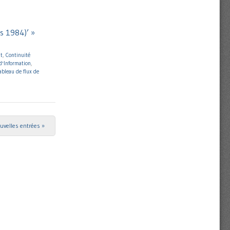
rs 1984)’ »
at
,
Continuité
d'Information
,
ableau de flux de
uvelles entrées »