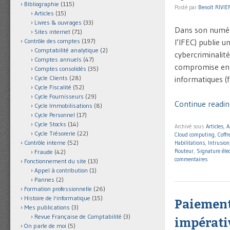
Bibliographie
(115)
Posté par
Benoît RIVIE
Articles
(15)
Livres & ouvrages
(33)
Dans son numér
Sites internet
(71)
l’IFEC) publie un
Contrôle des comptes
(197)
Comptabilité analytique
(2)
cybercriminalité
Comptes annuels
(47)
compromise en c
Comptes consolidés
(35)
informatiques (f
Cycle Clients
(28)
Cycle Fiscalité
(52)
Cycle Fournisseurs
(29)
Continue readin
Cycle Immobilisations
(8)
Cycle Personnel
(17)
Cycle Stocks
(14)
Archivé sous
Articles
,
A
Cycle Trésorerie
(22)
Cloud computing
,
Coffr
Contrôle interne
(52)
Habilitations
,
Intrusion
Routeur
,
Signature éle
Fraude
(42)
commentaires
Fonctionnement du site
(13)
Appel à contribution
(1)
Pannes
(2)
Formation professionnelle
(26)
Histoire de l'informatique
(15)
Paiements
Mes publications
(3)
Revue Française de Comptabilité
(3)
impérati
On parle de moi
(5)