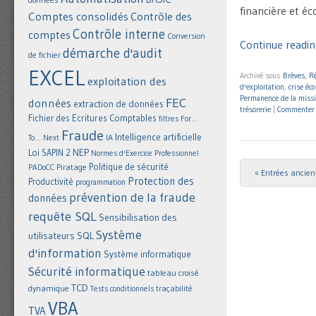
financière et é
Comptes consolidés
Contrôle des
Contrôle interne
comptes
Conversion
Continue reading
démarche d'audit
de fichier
EXCEL
Archivé sous
Brèves
,
Ré
exploitation des
d'exploitation
,
crise éc
Permanence de la miss
FEC
données
extraction de données
trésorerie
|
Commenter
Fichier des Ecritures Comptables
filtres
For...
Fraude
Intelligence artificielle
IA
To... Next
NEP
Loi SAPIN 2
Normes d'Exercice Professionnel
Politique de sécurité
Piratage
PADoCC
« Entrées ancie
Post navigat
Protection des
Productivité
programmation
prévention de la fraude
données
requête SQL
Sensibilisation des
Système
utilisateurs
SQL
d'information
Système informatique
Sécurité informatique
tableau croisé
TCD
dynamique
Tests conditionnels
traçabilité
VBA
TVA