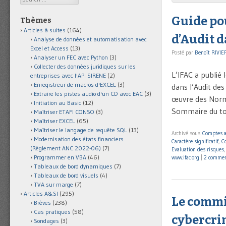
Guide pou
Thèmes
Articles à suites
(164)
d’Audit d
Analyse de données et automatisation avec
Excel et Access
(13)
Posté par
Benoît RIVIE
Analyser un FEC avec Python
(3)
Collecter des données juridiques sur les
L’IFAC a publié
entreprises avec l'API SIRENE
(2)
Enregistreur de macros d'EXCEL
(3)
dans l’Audit de
Extraire les pistes audio d'un CD avec EAC
(3)
œuvre des Norme
Initiation au Basic
(12)
Sommaire du to
Maîtriser ETAFI CONSO
(3)
Maîtriser EXCEL
(65)
Maîtriser le langage de requête SQL
(13)
Archivé sous
Comptes 
Modernisation des états financiers
Caractère significatif
,
C
(Règlement ANC 2022-06)
(7)
Evaluation des risques
Programmer en VBA
(46)
www.ifac.org
|
2 commen
Tableaux de bord dynamiques
(7)
Tableaux de bord visuels
(4)
TVA sur marge
(7)
Articles A&SI
(295)
Le commis
Brèves
(238)
Cas pratiques
(58)
cybercri
Sondages
(3)