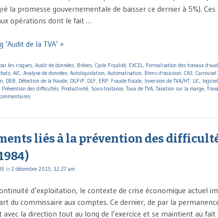
ré la promesse gouvernementale de baisser ce dernier à 5%). Ces 
ux opérations dont le fait …
 ‘Audit de la TVA’ »
par les risques
,
Audit de données
,
Brèves
,
Cycle Fiscalité
,
EXCEL
,
Formalisation des travaux d'aud
chats
,
AIC
,
Analyse de données
,
Autoliquidation
,
Automatisation
,
Biens d'occasion
,
CA3
,
Carrousel
on
,
DEB
,
Détection de la fraude
,
DGFiP
,
DLF
,
ERP
,
Fraude fiscale
,
Inversion de TVA/HT
,
LIC
,
logicie
,
Prévention des difficultés
,
Productivité
,
Sous-traitance
,
Taux de TVA
,
Taxation sur la marge
,
Trav
commentaires
ents liés à la prévention des difficulté
1984)
RE
le
2 décembre 2013, 12:27 am
ontinuité d’exploitation, le contexte de crise économique actuel i
 part du commissaire aux comptes. Ce dernier, de par la permanenc
 avec la direction tout au long de l’exercice et se maintient au fait