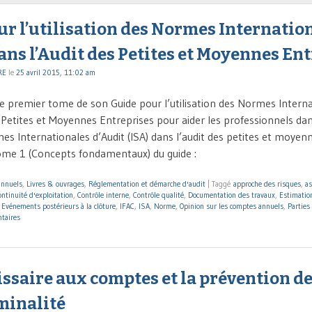
r l’utilisation des Normes Internatio
ans l’Audit des Petites et Moyennes En
RE
le
25 avril 2015, 11:02 am
 le premier tome de son Guide pour l’utilisation des Normes Interna
s Petites et Moyennes Entreprises pour aider les professionnels da
s Internationales d’Audit (ISA) dans l’audit des petites et moyenn
me 1 (Concepts fondamentaux) du guide :
annuels
,
Livres & ouvrages
,
Réglementation et démarche d'audit
|
Taggé
approche des risques
,
as
ontinuité d'exploitation
,
Contrôle interne
,
Contrôle qualité
,
Documentation des travaux
,
Estimatio
,
Evénements postérieurs à la clôture
,
IFAC
,
ISA
,
Norme
,
Opinion sur les comptes annuels
,
Parties 
taires
saire aux comptes et la prévention de
minalité