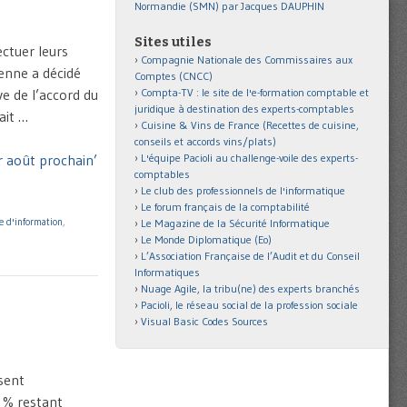
Normandie (SMN) par Jacques DAUPHIN
Sites utiles
ectuer leurs
Compagnie Nationale des Commissaires aux
enne a décidé
Comptes (CNCC)
Compta-TV : le site de l'e-formation comptable et
e de l’accord du
juridique à destination des experts-comptables
ait …
Cuisine & Vins de France (Recettes de cuisine,
conseils et accords vins/plats)
L'équipe Pacioli au challenge-voile des experts-
r août prochain’
comptables
Le club des professionnels de l'informatique
Le forum français de la comptabilité
 d'information
,
Le Magazine de la Sécurité Informatique
Le Monde Diplomatique (Eo)
L’Association Française de l’Audit et du Conseil
Informatiques
Nuage Agile, la tribu(ne) des experts branchés
Pacioli, le réseau social de la profession sociale
Visual Basic Codes Sources
sent
0 % restant