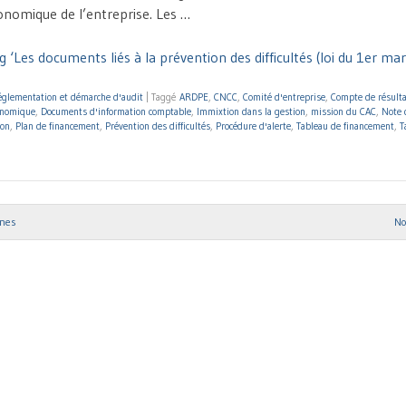
conomique de l’entreprise. Les …
 ‘Les documents liés à la prévention des difficultés (loi du 1er ma
glementation et démarche d'audit
|
Taggé
ARDPE
,
CNCC
,
Comité d'entreprise
,
Compte de résult
onomique
,
Documents d'information comptable
,
Immixtion dans la gestion
,
mission du CAC
,
Note 
ion
,
Plan de financement
,
Prévention des difficultés
,
Procédure d'alerte
,
Tableau de financement
,
T
nnes
No
ion