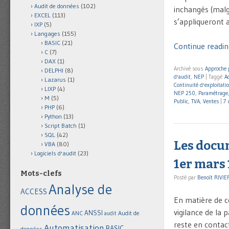
Audit de données
(102)
inchangés (malg
EXCEL
(113)
s’appliqueront a
IXP
(5)
Langages
(155)
BASIC
(21)
Continue reading
C
(7)
DAX
(1)
Archivé sous
Approche 
DELPHI
(8)
d'audit
,
NEP
|
Taggé
A
Lazarus
(1)
Continuité d'exploitati
LIXP
(4)
NEP 250
,
Paramétrage
M
(5)
Public
,
TVA
,
Ventes
|
7 
PHP
(6)
Python
(13)
Script Batch
(1)
SQL
(42)
Les docum
VBA
(80)
Logiciels d'audit
(23)
1er mars 
Mots-clefs
Posté par
Benoît RIVIE
Analyse de
ACCESS
En matière de c
données
vigilance de la
ANSSI
Audit de
ANC
audit
reste en contact
Automatisation
BASIC
données