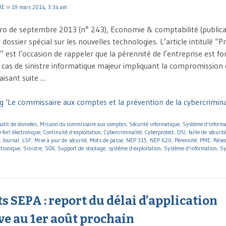
RE
le
19 mars 2014, 3:34 am
o de septembre 2013 (n° 243), Economie & comptabilité (publicat
 dossier spécial sur les nouvelles technologies. L’article intitulé “P
” est l’occasion de rappeler que la pérennité de l’entreprise est f
as de sinistre informatique majeur impliquant la compromission
aisant suite …
g ‘Le commissaire aux comptes et la prévention de la cybercriminal
udit de données
,
Mission du commissaire aux comptes
,
Sécurité informatique
,
Système d'informa
e-fort électronique
,
Continuité d'exploitation
,
Cybercriminalité
,
Cyberprotect
,
DSI
,
faille de sécurit
,
Journal
,
LSF
,
Mise à jour de sécurité
,
Mots de passe
,
NEP 315
,
NEP 620
,
Pérennité
,
PME
,
Résea
ctronique
,
Sinistre
,
SOX
,
Support de stockage
,
système d'exploitation
,
Système d'information
,
Sy
 SEPA : report du délai d’application
ve au 1er août prochain