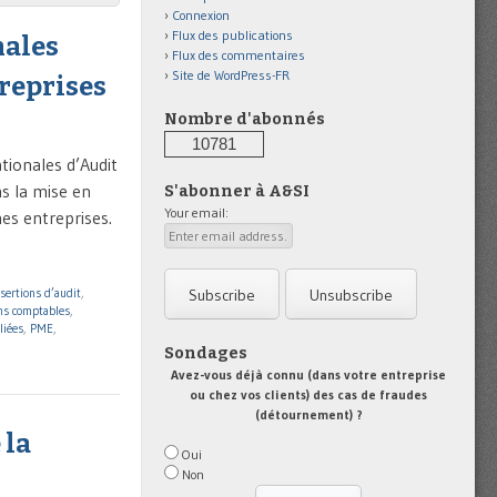
Connexion
Flux des publications
nales
Flux des commentaires
Site de WordPress-FR
treprises
Nombre d'abonnés
10781
tionales d’Audit
ns la mise en
S'abonner à A&SI
Your email:
es entreprises.
sertions d’audit
,
ns comptables
,
liées
,
PME
,
Sondages
Avez-vous déjà connu (dans votre entreprise
ou chez vos clients) des cas de fraudes
(détournement) ?
 la
Oui
Non