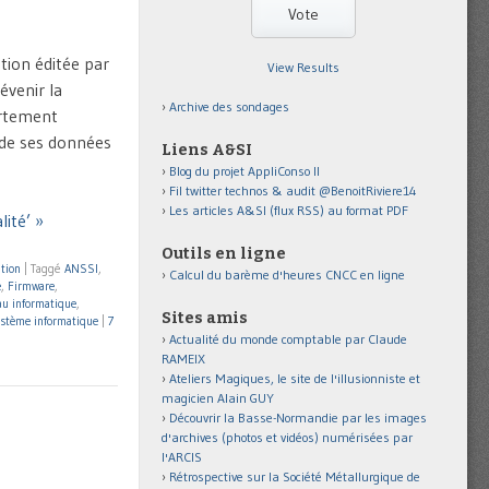
ion éditée par
View Results
révenir la
Archive des sondages
ortement
 de ses données
Liens A&SI
Blog du projet AppliConso II
Fil twitter technos & audit @BenoitRiviere14
Les articles A&SI (flux RSS) au format PDF
ité’ »
Outils en ligne
tion
|
Taggé
ANSSI
,
Calcul du barème d'heures CNCC en ligne
é
,
Firmware
,
u informatique
,
Sites amis
stème informatique
|
7
Actualité du monde comptable par Claude
RAMEIX
Ateliers Magiques, le site de l'illusionniste et
magicien Alain GUY
Découvrir la Basse-Normandie par les images
d'archives (photos et vidéos) numérisées par
l'ARCIS
Rétrospective sur la Société Métallurgique de