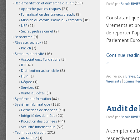
Réglementation et démarche d'audit
(113)
Posté par
Benoît RIVIE
Approche par les risques
(21)
Formalisation des travaux d'audit
(9)
Constatant que l
Mission du commissaire aux comptes
(38)
virements et p
NEP
(21)
Secret professionnel
(2)
de reporter l’a
Rencontres
(9)
Parlement Europ
Réseaux sociaux
(8)
Pacioli
(7)
Secteurs d'activité
(16)
Continue readin
Associations, Fondations
(3)
»
BTP
(4)
Distribution automobile
(8)
HLM
(1)
Archivé sous
Brèves
,
Cy
Virements
|
Commente
Négoce
(1)
Services
(1)
Vente au détail
(3)
Système d'information
(44)
Système informatique
(128)
Audit de
Extractions de données
(43)
Intégrité des données
(20)
Posté par
Benoît RIVIE
Protection des données
(44)
Sécurité informatique
(52)
A compter du 1e
Techniques d'audit
(271)
respectivement 
ANA-FEC2
(3)