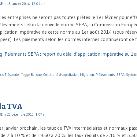
RE
le
15 janvier 2014, 12:01 am
es entreprises ne seront pas toutes prêtes le 1er février pour eff
rélèvements selon la nouvelle norme SEPA, la Commission Europé
pplication impérative de cette norme au 1er août 2014 (sous réserv
éen). Les paiements selon les normes internes continueront de f
g ‘Paiements SEPA : report du délai d’application impérative au 1e
cle Trésorerie
|
Taggé
Banque
,
Continuité d'exploitation
,
Migration
,
Prélèvements
,
SEPA
,
Système
r
 la TVA
RE
le
22 décembre 2013, 1:07 am
r janvier prochain, les taux de TVA intermédiaires et normaux pas
de 7 à 10 % et de 19,60 à 20 %, les taux réduits de 2,10 % et 5,5