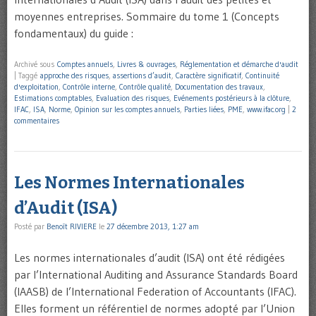
moyennes entreprises. Sommaire du tome 1 (Concepts
fondamentaux) du guide :
Archivé sous
Comptes annuels
,
Livres & ouvrages
,
Réglementation et démarche d'audit
|
Taggé
approche des risques
,
assertions d’audit
,
Caractère significatif
,
Continuité
d'exploitation
,
Contrôle interne
,
Contrôle qualité
,
Documentation des travaux
,
Estimations comptables
,
Evaluation des risques
,
Evénements postérieurs à la clôture
,
IFAC
,
ISA
,
Norme
,
Opinion sur les comptes annuels
,
Parties liées
,
PME
,
www.ifac.org
|
2
commentaires
Les Normes Internationales
d’Audit (ISA)
Posté par
Benoît RIVIERE
le
27 décembre 2013, 1:27 am
Les normes internationales d’audit (ISA) ont été rédigées
par l’International Auditing and Assurance Standards Board
(IAASB) de l’International Federation of Accountants (IFAC).
Elles forment un référentiel de normes adopté par l’Union