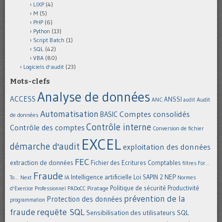
LIXP
(4)
M
(5)
PHP
(6)
Python
(13)
Script Batch
(1)
SQL
(42)
VBA
(80)
Logiciels d'audit
(23)
Mots-clefs
Analyse de données
ACCESS
ANSSI
Audit
ANC
audit
Automatisation
Comptes consolidés
BASIC
de données
Contrôle interne
Contrôle des comptes
Conversion de fichier
EXCEL
démarche d'audit
exploitation des données
FEC
extraction de données
Fichier des Ecritures Comptables
filtres
For...
Fraude
Intelligence artificielle
NEP
IA
Loi SAPIN 2
To... Next
Normes
Politique de sécurité
Piratage
Productivité
d'Exercice Professionnel
PADoCC
prévention de la
Protection des données
programmation
requête SQL
fraude
Sensibilisation des utilisateurs
SQL