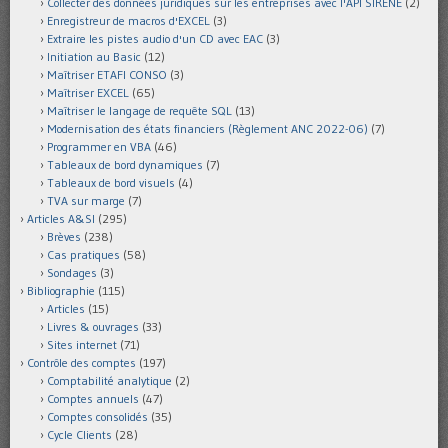
Collecter des données juridiques sur les entreprises avec l'API SIRENE
(2)
Enregistreur de macros d'EXCEL
(3)
Extraire les pistes audio d'un CD avec EAC
(3)
Initiation au Basic
(12)
Maîtriser ETAFI CONSO
(3)
Maîtriser EXCEL
(65)
Maîtriser le langage de requête SQL
(13)
Modernisation des états financiers (Règlement ANC 2022-06)
(7)
Programmer en VBA
(46)
Tableaux de bord dynamiques
(7)
Tableaux de bord visuels
(4)
TVA sur marge
(7)
Articles A&SI
(295)
Brèves
(238)
Cas pratiques
(58)
Sondages
(3)
Bibliographie
(115)
Articles
(15)
Livres & ouvrages
(33)
Sites internet
(71)
Contrôle des comptes
(197)
Comptabilité analytique
(2)
Comptes annuels
(47)
Comptes consolidés
(35)
Cycle Clients
(28)