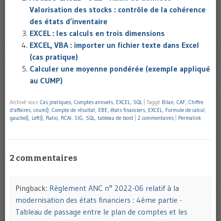
Valorisation des stocks : contrôle de la cohérence
des états d’inventaire
EXCEL : les calculs en trois dimensions
EXCEL, VBA : importer un fichier texte dans Excel
(cas pratique)
Calculer une moyenne pondérée (exemple appliqué
au CUMP)
Archivé sous
Cas pratiques
,
Comptes annuels
,
EXCEL
,
SQL
|
Taggé
Bilan
,
CAF
,
Chiffre
d'affaires
,
cnum()
,
Compte de résultat
,
EBE
,
états financiers
,
EXCEL
,
Formule de calcul
,
gauche()
,
Left()
,
Ratio
,
RCAI
,
SIG
,
SQL
,
tableau de bord
|
2 commentaires
|
Permalink
2 commentaires
Pingback:
Règlement ANC n° 2022-06 relatif à la
modernisation des états financiers : 4ème partie -
Tableau de passage entre le plan de comptes et les