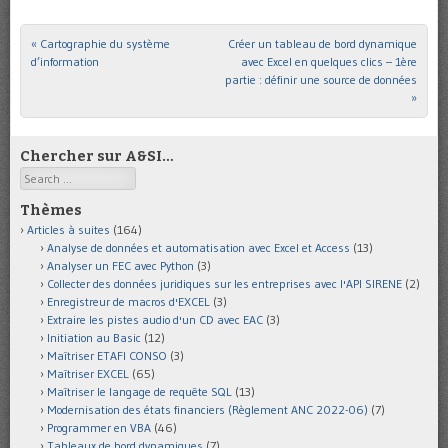
«
Cartographie du système
Créer un tableau de bord dynamique
Post navigation
d’information
avec Excel en quelques clics – 1ère
partie : définir une source de données
»
Chercher sur A&SI…
Search
Thèmes
Articles à suites
(164)
Analyse de données et automatisation avec Excel et Access
(13)
Analyser un FEC avec Python
(3)
Collecter des données juridiques sur les entreprises avec l'API SIRENE
(2)
Enregistreur de macros d'EXCEL
(3)
Extraire les pistes audio d'un CD avec EAC
(3)
Initiation au Basic
(12)
Maîtriser ETAFI CONSO
(3)
Maîtriser EXCEL
(65)
Maîtriser le langage de requête SQL
(13)
Modernisation des états financiers (Règlement ANC 2022-06)
(7)
Programmer en VBA
(46)
Tableaux de bord dynamiques
(7)