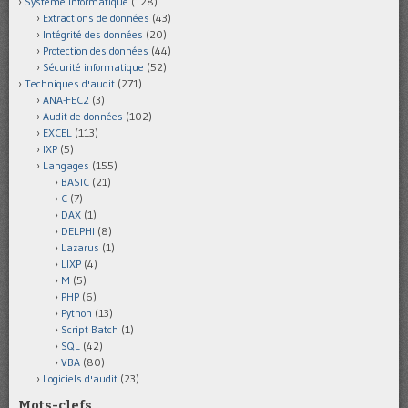
Système informatique
(128)
Extractions de données
(43)
Intégrité des données
(20)
Protection des données
(44)
Sécurité informatique
(52)
Techniques d'audit
(271)
ANA-FEC2
(3)
Audit de données
(102)
EXCEL
(113)
IXP
(5)
Langages
(155)
BASIC
(21)
C
(7)
DAX
(1)
DELPHI
(8)
Lazarus
(1)
LIXP
(4)
M
(5)
PHP
(6)
Python
(13)
Script Batch
(1)
SQL
(42)
VBA
(80)
Logiciels d'audit
(23)
Mots-clefs