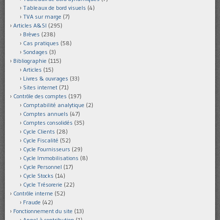
Tableaux de bord visuels
(4)
TVA sur marge
(7)
Articles A&SI
(295)
Brèves
(238)
Cas pratiques
(58)
Sondages
(3)
Bibliographie
(115)
Articles
(15)
Livres & ouvrages
(33)
Sites internet
(71)
Contrôle des comptes
(197)
Comptabilité analytique
(2)
Comptes annuels
(47)
Comptes consolidés
(35)
Cycle Clients
(28)
Cycle Fiscalité
(52)
Cycle Fournisseurs
(29)
Cycle Immobilisations
(8)
Cycle Personnel
(17)
Cycle Stocks
(14)
Cycle Trésorerie
(22)
Contrôle interne
(52)
Fraude
(42)
Fonctionnement du site
(13)
Appel à contribution
(1)