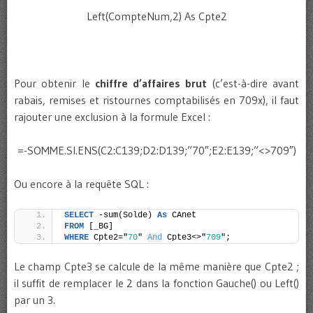
Left(CompteNum,2) As Cpte2
Pour obtenir le
chiffre d’affaires brut
(c’est-à-dire avant
rabais, remises et ristournes comptabilisés en 709x), il faut
rajouter une exclusion à la formule Excel :
=-SOMME.SI.ENS(C2:C139;D2:D139;”70″;E2:E139;”<>709″)
Ou encore à la requête SQL :
SELECT
 -sum(Solde) 
As
 CAnet
FROM
 [_BG]
WHERE
 Cpte2="
70
" 
And
 Cpte3<>"
709
";
Le champ Cpte3 se calcule de la même manière que Cpte2 ;
il suffit de remplacer le 2 dans la fonction Gauche() ou Left()
par un 3.