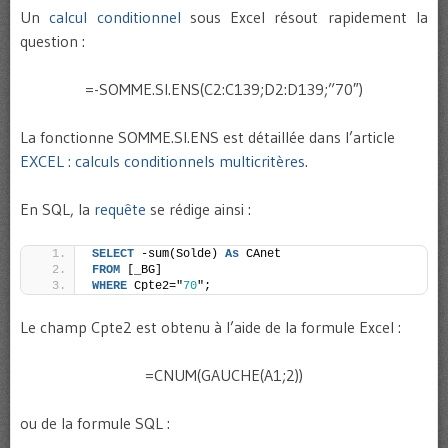
Un
calcul conditionnel
sous Excel résout rapidement la
question :
=-SOMME.SI.ENS(C2:C139;D2:D139;”70″)
La fonctionne SOMME.SI.ENS est détaillée dans l’article
EXCEL : calculs conditionnels multicritères
.
En SQL, la
requête
se rédige ainsi :
SELECT
 -sum(Solde) 
As
 CAnet
FROM
 [_BG]
WHERE
 Cpte2="
70
";
Le champ Cpte2 est obtenu à l’aide de la formule Excel :
=CNUM(GAUCHE(A1;2))
ou de la formule SQL :