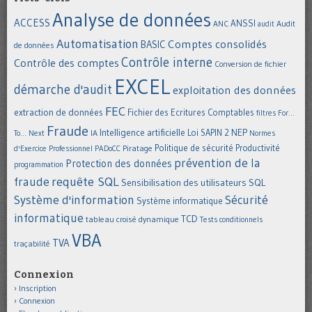
Analyse de données
ACCESS
ANSSI
Audit
ANC
audit
Automatisation
Comptes consolidés
BASIC
de données
Contrôle interne
Contrôle des comptes
Conversion de fichier
EXCEL
démarche d'audit
exploitation des données
FEC
extraction de données
Fichier des Ecritures Comptables
filtres
For...
Fraude
Intelligence artificielle
NEP
IA
Loi SAPIN 2
To... Next
Normes
Politique de sécurité
Piratage
Productivité
d'Exercice Professionnel
PADoCC
prévention de la
Protection des données
programmation
requête SQL
fraude
Sensibilisation des utilisateurs
SQL
Système d'information
Sécurité
Système informatique
informatique
TCD
tableau croisé dynamique
Tests conditionnels
VBA
TVA
traçabilité
Connexion
Inscription
Connexion