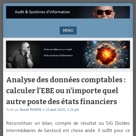
Pistes
AUDIT
de
&
réflexion
sur
MENU
SYSTÈMES
l’audit
et
SKIP TO CONTENT
D'INFORMATION
les
systèmes
d’information
Analyse des données comptables :
calculer l’EBE ou n’importe quel
autre poste des états financiers
Posté par
Benoît RIVIERE
le
15 août 2020, 1:23 pm
Reconstituer un bilan, compte de résultat ou SIG (Soldes
Intermédiaires de Gestion) est chose aisée. Il suffit pour ce