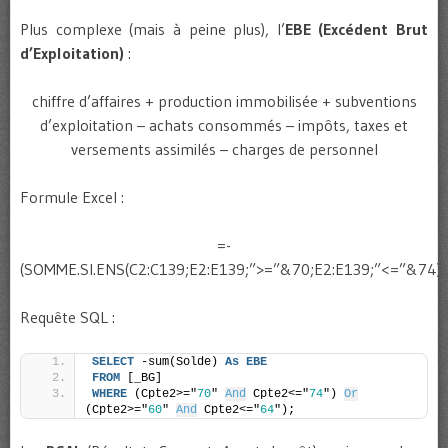
Plus complexe (mais à peine plus), l’
EBE (Excédent Brut
d’Exploitation)
:
chiffre d’affaires + production immobilisée + subventions
d’exploitation – achats consommés – impôts, taxes et
versements assimilés – charges de personnel
Formule Excel :
=-
(SOMME.SI.ENS(C2:C139;E2:E139;”>=”&70;E2:E139;”<=”&74)
Requête SQL :
SELECT
 -sum(Solde) 
As
EBE
FROM
 [_BG]
WHERE
 (Cpte2>="
70
" 
And
 Cpte2<="
74
") 
Or
(Cpte2>="
60
" 
And
 Cpte2<="
64
");