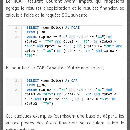
Le
RCAI
(Résultat Courant Avant Impôt), qui rappelons
agrège le résultat d’exploitation et le résultat financier, se
calcule à l’aide de la requête SQL suivante :
SELECT
 -sum(Solde) 
As
RCAI
FROM
 [_BG]
WHERE
 (Cpte2 >= "
60
" 
And
 Cpte2 <= "
66
") 
Or
(Cpte2 >= "
70
" 
And
 Cpte2 <= "
76
") 
Or
 (Cpte3 >= 
"
681
" 
And
 Cpte3 <= "
686
") 
Or
 (Cpte3 >= "
781
" 
And
Cpte3 <= "
786
") 
Or
 (Cpte3 >= "
791
" 
And
 Cpte3 <= 
"
796
")
Et pour finir, la
CAF
(Capacité d’AutoFinancement) :
SELECT
 -sum(Solde) 
As
CAF
FROM
 [_BG]
WHERE
 (Cpte2 >= "
60
" 
And
 Cpte2 <= "
67
" 
And
Cpte3 <> "
675
") 
Or
 (Cpte2 >= "
70
" 
And
 Cpte2 <= 
"
77
" 
And
 Cpte3 <> "
775
") 
Or
 (Cpte2 = "
69
") 
Or
(Cpte2 = "
79
")
Ces quelques exemples fournissent une base de départ, les
autres postes des états financiers se calculant selon le
même principe.