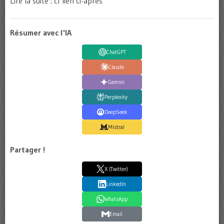
Lire la suite : cf lien ci-après
Résumer avec l'IA
ChatGPT
Claude
Gemini
Perplexity
DeepSeek
Mistral
Partager !
X (Twitter)
LinkedIn
WhatsApp
Email