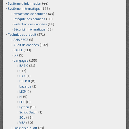
Système d'information
(44)
Système informatique
(128)
Extractions de données
(43)
Intégrité des données
(20)
Protection des données
(44)
Sécurité informatique
(52)
Techniques d'audit
(271)
ANA-FEC2
(3)
Audit de données
(102)
EXCEL
(113)
IXP
(5)
Langages
(155)
BASIC
(21)
C
(7)
DAX
(1)
DELPHI
(8)
Lazarus
(1)
LIXP
(4)
M
(5)
PHP
(6)
Python
(13)
Script Batch
(1)
SQL
(42)
VBA
(80)
Logiciels d'audit
(23)