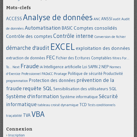
Mots-clefs
Analyse de données
ACCESS
ANSSI
Audit
ANC
audit
Automatisation
Comptes consolidés
BASIC
de données
Contrôle interne
Contrôle des comptes
Conversion de fichier
EXCEL
démarche d'audit
exploitation des données
FEC
extraction de données
Fichier des Ecritures Comptables
filtres
For...
Fraude
Intelligence artificielle
NEP
IA
Loi SAPIN 2
To... Next
Normes
Politique de sécurité
Piratage
Productivité
d'Exercice Professionnel
PADoCC
prévention de la
Protection des données
programmation
requête SQL
fraude
Sensibilisation des utilisateurs
SQL
Système d'information
Sécurité
Système informatique
informatique
TCD
tableau croisé dynamique
Tests conditionnels
VBA
TVA
traçabilité
Connexion
Inscription