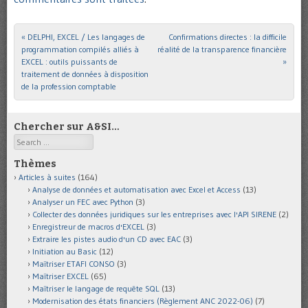
«
DELPHI, EXCEL / Les langages de
Confirmations directes : la difficile
Post navigation
programmation compilés alliés à
réalité de la transparence financière
EXCEL : outils puissants de
»
traitement de données à disposition
de la profession comptable
Chercher sur A&SI…
Search
Thèmes
Articles à suites
(164)
Analyse de données et automatisation avec Excel et Access
(13)
Analyser un FEC avec Python
(3)
Collecter des données juridiques sur les entreprises avec l'API SIRENE
(2)
Enregistreur de macros d'EXCEL
(3)
Extraire les pistes audio d'un CD avec EAC
(3)
Initiation au Basic
(12)
Maîtriser ETAFI CONSO
(3)
Maîtriser EXCEL
(65)
Maîtriser le langage de requête SQL
(13)
Modernisation des états financiers (Règlement ANC 2022-06)
(7)