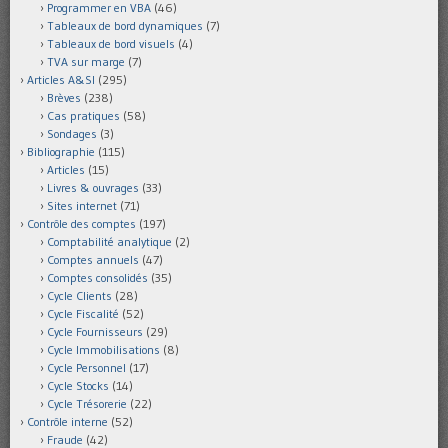
Programmer en VBA
(46)
Tableaux de bord dynamiques
(7)
Tableaux de bord visuels
(4)
TVA sur marge
(7)
Articles A&SI
(295)
Brèves
(238)
Cas pratiques
(58)
Sondages
(3)
Bibliographie
(115)
Articles
(15)
Livres & ouvrages
(33)
Sites internet
(71)
Contrôle des comptes
(197)
Comptabilité analytique
(2)
Comptes annuels
(47)
Comptes consolidés
(35)
Cycle Clients
(28)
Cycle Fiscalité
(52)
Cycle Fournisseurs
(29)
Cycle Immobilisations
(8)
Cycle Personnel
(17)
Cycle Stocks
(14)
Cycle Trésorerie
(22)
Contrôle interne
(52)
Fraude
(42)