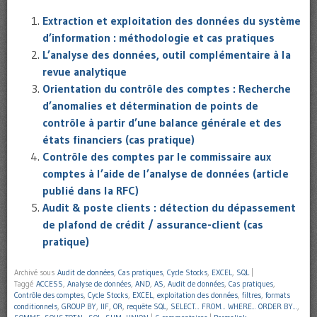
Extraction et exploitation des données du système
d’information : méthodologie et cas pratiques
L’analyse des données, outil complémentaire à la
revue analytique
Orientation du contrôle des comptes : Recherche
d’anomalies et détermination de points de
contrôle à partir d’une balance générale et des
états financiers (cas pratique)
Contrôle des comptes par le commissaire aux
comptes à l’aide de l’analyse de données (article
publié dans la RFC)
Audit & poste clients : détection du dépassement
de plafond de crédit / assurance-client (cas
pratique)
Archivé sous
Audit de données
,
Cas pratiques
,
Cycle Stocks
,
EXCEL
,
SQL
|
Taggé
ACCESS
,
Analyse de données
,
AND
,
AS
,
Audit de données
,
Cas pratiques
,
Contrôle des comptes
,
Cycle Stocks
,
EXCEL
,
exploitation des données
,
filtres
,
formats
conditionnels
,
GROUP BY
,
IIF
,
OR
,
requête SQL
,
SELECT... FROM... WHERE... ORDER BY...
,