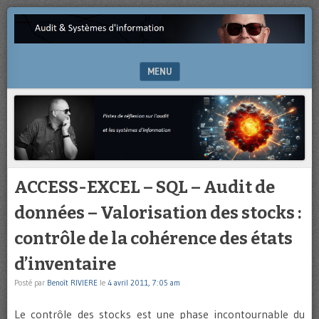
Pistes
AUDIT
de
&
réflexion
sur
MENU
SYSTÈMES
l’audit
et
SKIP TO CONTENT
D'INFORMATION
les
systèmes
d’information
ACCESS-EXCEL – SQL – Audit de
données – Valorisation des stocks :
contrôle de la cohérence des états
d’inventaire
Posté par
Benoît RIVIERE
le
4 avril 2011, 7:05 am
Le contrôle des stocks est une phase incontournable du