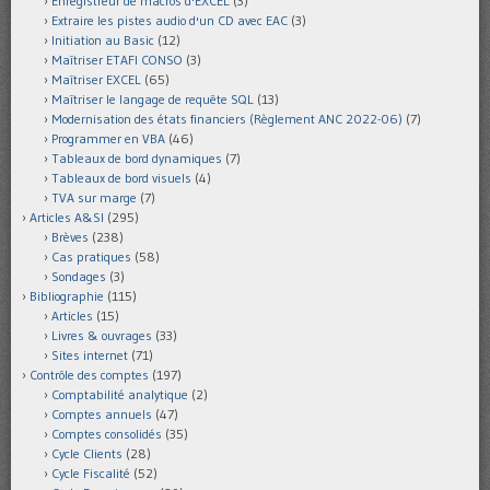
Enregistreur de macros d'EXCEL
(3)
Extraire les pistes audio d'un CD avec EAC
(3)
Initiation au Basic
(12)
Maîtriser ETAFI CONSO
(3)
Maîtriser EXCEL
(65)
Maîtriser le langage de requête SQL
(13)
Modernisation des états financiers (Règlement ANC 2022-06)
(7)
Programmer en VBA
(46)
Tableaux de bord dynamiques
(7)
Tableaux de bord visuels
(4)
TVA sur marge
(7)
Articles A&SI
(295)
Brèves
(238)
Cas pratiques
(58)
Sondages
(3)
Bibliographie
(115)
Articles
(15)
Livres & ouvrages
(33)
Sites internet
(71)
Contrôle des comptes
(197)
Comptabilité analytique
(2)
Comptes annuels
(47)
Comptes consolidés
(35)
Cycle Clients
(28)
Cycle Fiscalité
(52)