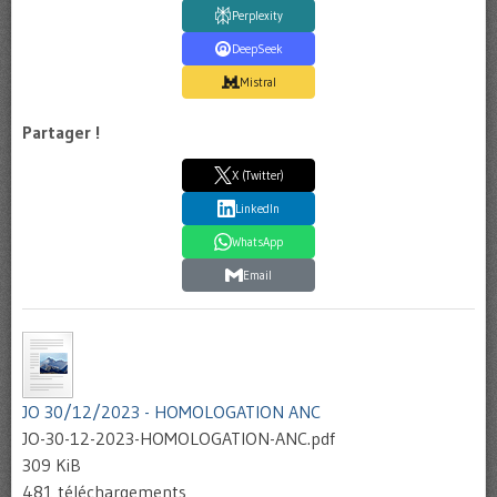
Perplexity
DeepSeek
Mistral
Partager !
X (Twitter)
LinkedIn
WhatsApp
Email
JO 30/12/2023 - HOMOLOGATION ANC
JO-30-12-2023-HOMOLOGATION-ANC.pdf
309 KiB
481 téléchargements