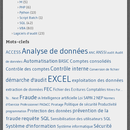
M
(5)
PHP
(6)
Python
(13)
Script Batch
(1)
SQL
(42)
VBA
(80)
Logiciels d'audit
(23)
Mots-clefs
Analyse de données
ACCESS
ANSSI
Audit
ANC
audit
Automatisation
Comptes consolidés
BASIC
de données
Contrôle interne
Contrôle des comptes
Conversion de fichier
EXCEL
démarche d'audit
exploitation des données
FEC
extraction de données
Fichier des Ecritures Comptables
filtres
For...
Fraude
Intelligence artificielle
NEP
IA
Loi SAPIN 2
To... Next
Normes
Politique de sécurité
Piratage
Productivité
d'Exercice Professionnel
PADoCC
prévention de la
Protection des données
programmation
requête SQL
fraude
Sensibilisation des utilisateurs
SQL
Système d'information
Sécurité
Système informatique