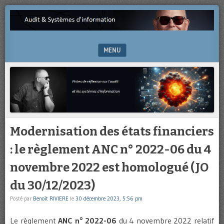
Pistes
AUDIT
de
&
réflexion
sur
MENU
SYSTÈMES
l’audit
et
SKIP TO CONTENT
D'INFORMATION
les
systèmes
d’information
Modernisation des états financiers
: le règlement ANC n° 2022-06 du 4
novembre 2022 est homologué (JO
du 30/12/2023)
Posté par
Benoît RIVIERE
le
30 décembre 2023, 5:56 pm
Le règlement
ANC n° 2022-06
du 4 novembre 2022 relatif