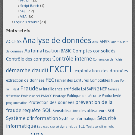
Python
(13)
Script Batch
(1)
SQL
(42)
VBA
(80)
Logiciels d'audit
(23)
Mots-clefs
Analyse de données
ACCESS
ANSSI
Audit
ANC
audit
Automatisation
Comptes consolidés
BASIC
de données
Contrôle interne
Contrôle des comptes
Conversion de fichier
EXCEL
démarche d'audit
exploitation des données
FEC
extraction de données
Fichier des Ecritures Comptables
filtres
For...
Fraude
Intelligence artificielle
NEP
IA
Loi SAPIN 2
To... Next
Normes
Politique de sécurité
Piratage
Productivité
d'Exercice Professionnel
PADoCC
prévention de la
Protection des données
programmation
requête SQL
fraude
Sensibilisation des utilisateurs
SQL
Système d'information
Sécurité
Système informatique
informatique
TCD
tableau croisé dynamique
Tests conditionnels