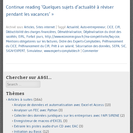
Continue reading ‘Quelques sujets d’actualité à réviser
pendant les vacances’ »
Archivé sous
Articles
,
Sites internet
|
Taggé
Actualité
,
Auto-entrepreneur
,
CICE
,
CIR
,
Déductibilité des charges financières
,
Dématérialisation
,
Dépénalisation du droit des
sociétés
,
EIRL
,
Forfait jours
,
http://www.economie.gouv.fr/ma-competitivite/faq-cice
,
Mentions obligatoires sur les factures
,
Ordre des Experts-Comptables
,
Préfinancement
du CICE
,
Préfinancement du CIR
,
Prêt à un salarié
,
Sécurisation des données
,
SEPA
,
SIC
,
SIGN'EXPERT
,
Simulateur
,
www.experts-comptables.fr
|
Commenter
Chercher sur A&SI…
Search
Thèmes
Articles à suites
(164)
Analyse de données et automatisation avec Excel et Access
(13)
Analyser un FEC avec Python
(3)
Collecter des données juridiques sur les entreprises avec l'API SIRENE
(2)
Enregistreur de macros d'EXCEL
(3)
Extraire les pistes audio d'un CD avec EAC
(3)
Initiation au Basic
(12)