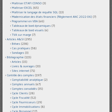
Maîtriser ETAFI CONSO
(3)
Maîtriser EXCEL
(65)
Maîtriser le langage de requête SQL
(13)
Modernisation des états financiers (Règlement ANC 2022-06)
(7)
Programmer en VBA
(46)
Tableaux de bord dynamiques
(7)
Tableaux de bord visuels
(4)
TVA sur marge
(7)
Articles A&SI
(295)
Brèves
(238)
Cas pratiques
(58)
Sondages
(3)
Bibliographie
(115)
Articles
(15)
Livres & ouvrages
(33)
Sites internet
(71)
Contrôle des comptes
(197)
Comptabilité analytique
(2)
Comptes annuels
(47)
Comptes consolidés
(35)
Cycle Clients
(28)
Cycle Fiscalité
(52)
Cycle Fournisseurs
(29)
Cycle Immobilisations
(8)
Cycle Personnel
(17)