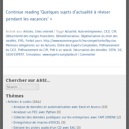
Continue reading ‘Quelques sujets d’actualité à réviser
pendant les vacances’ »
Archivé sous
Articles
,
Sites internet
|
Taggé
Actualité
,
Auto-entrepreneur
,
CICE
,
CIR
,
Déductibilité des charges financières
,
Dématérialisation
,
Dépénalisation du droit des
sociétés
,
EIRL
,
Forfait jours
,
http://www.economie.gouv.fr/ma-competitivite/faq-cice
,
Mentions obligatoires sur les factures
,
Ordre des Experts-Comptables
,
Préfinancement
du CICE
,
Préfinancement du CIR
,
Prêt à un salarié
,
Sécurisation des données
,
SEPA
,
SIC
,
SIGN'EXPERT
,
Simulateur
,
www.experts-comptables.fr
|
Commenter
Chercher sur A&SI…
Search
Thèmes
Articles à suites
(164)
Analyse de données et automatisation avec Excel et Access
(13)
Analyser un FEC avec Python
(3)
Collecter des données juridiques sur les entreprises avec l'API SIRENE
(2)
Enregistreur de macros d'EXCEL
(3)
Extraire les pistes audio d'un CD avec EAC
(3)