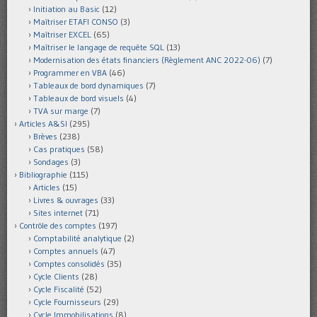
Initiation au Basic
(12)
Maîtriser ETAFI CONSO
(3)
Maîtriser EXCEL
(65)
Maîtriser le langage de requête SQL
(13)
Modernisation des états financiers (Règlement ANC 2022-06)
(7)
Programmer en VBA
(46)
Tableaux de bord dynamiques
(7)
Tableaux de bord visuels
(4)
TVA sur marge
(7)
Articles A&SI
(295)
Brèves
(238)
Cas pratiques
(58)
Sondages
(3)
Bibliographie
(115)
Articles
(15)
Livres & ouvrages
(33)
Sites internet
(71)
Contrôle des comptes
(197)
Comptabilité analytique
(2)
Comptes annuels
(47)
Comptes consolidés
(35)
Cycle Clients
(28)
Cycle Fiscalité
(52)
Cycle Fournisseurs
(29)
Cycle Immobilisations
(8)