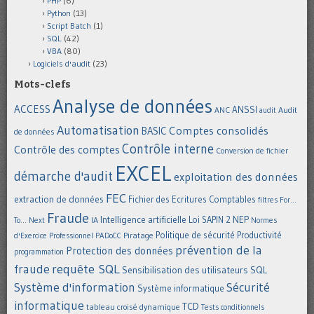
PHP
(6)
Python
(13)
Script Batch
(1)
SQL
(42)
VBA
(80)
Logiciels d'audit
(23)
Mots-clefs
Analyse de données
ACCESS
ANSSI
Audit
ANC
audit
Automatisation
Comptes consolidés
BASIC
de données
Contrôle interne
Contrôle des comptes
Conversion de fichier
EXCEL
démarche d'audit
exploitation des données
FEC
extraction de données
Fichier des Ecritures Comptables
filtres
For...
Fraude
Intelligence artificielle
NEP
IA
Loi SAPIN 2
To... Next
Normes
Politique de sécurité
Piratage
Productivité
d'Exercice Professionnel
PADoCC
prévention de la
Protection des données
programmation
requête SQL
fraude
Sensibilisation des utilisateurs
SQL
Système d'information
Sécurité
Système informatique
informatique
TCD
tableau croisé dynamique
Tests conditionnels