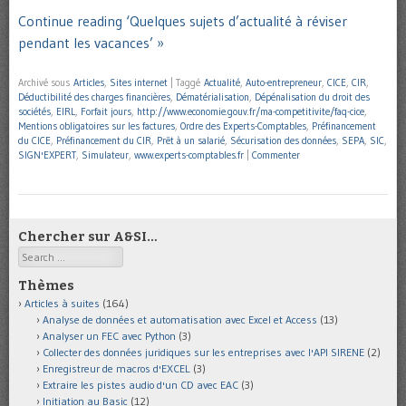
Continue reading ‘Quelques sujets d’actualité à réviser
pendant les vacances’ »
Archivé sous
Articles
,
Sites internet
|
Taggé
Actualité
,
Auto-entrepreneur
,
CICE
,
CIR
,
Déductibilité des charges financières
,
Dématérialisation
,
Dépénalisation du droit des
sociétés
,
EIRL
,
Forfait jours
,
http://www.economie.gouv.fr/ma-competitivite/faq-cice
,
Mentions obligatoires sur les factures
,
Ordre des Experts-Comptables
,
Préfinancement
du CICE
,
Préfinancement du CIR
,
Prêt à un salarié
,
Sécurisation des données
,
SEPA
,
SIC
,
SIGN'EXPERT
,
Simulateur
,
www.experts-comptables.fr
|
Commenter
Chercher sur A&SI…
Search
Thèmes
Articles à suites
(164)
Analyse de données et automatisation avec Excel et Access
(13)
Analyser un FEC avec Python
(3)
Collecter des données juridiques sur les entreprises avec l'API SIRENE
(2)
Enregistreur de macros d'EXCEL
(3)
Extraire les pistes audio d'un CD avec EAC
(3)
Initiation au Basic
(12)