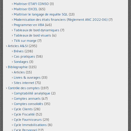
Maîtriser ETAFI CONSO
(3)
Maîtriser EXCEL
(65)
Maîtriser le langage de requête SQL
(13)
Modernisation des états financiers (Règlement ANC 2022-06)
(7)
Programmer en VBA
(46)
Tableaux de bord dynamiques
(7)
Tableaux de bord visuels
(4)
TVA sur marge
(7)
Articles A&SI
(295)
Brèves
(238)
Cas pratiques
(58)
Sondages
(3)
Bibliographie
(115)
Articles
(15)
Livres & ouvrages
(33)
Sites internet
(71)
Contrôle des comptes
(197)
Comptabilité analytique
(2)
Comptes annuels
(47)
Comptes consolidés
(35)
Cycle Clients
(28)
Cycle Fiscalité
(52)
Cycle Fournisseurs
(29)
Cycle Immobilisations
(8)
Cycle Personnel
(17)