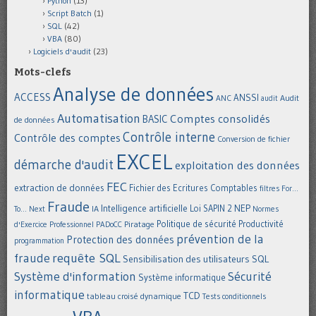
Python
(13)
Script Batch
(1)
SQL
(42)
VBA
(80)
Logiciels d'audit
(23)
Mots-clefs
Analyse de données
ACCESS
ANSSI
Audit
ANC
audit
Automatisation
Comptes consolidés
BASIC
de données
Contrôle interne
Contrôle des comptes
Conversion de fichier
EXCEL
démarche d'audit
exploitation des données
FEC
extraction de données
Fichier des Ecritures Comptables
filtres
For...
Fraude
Intelligence artificielle
NEP
IA
Loi SAPIN 2
To... Next
Normes
Politique de sécurité
Piratage
Productivité
d'Exercice Professionnel
PADoCC
prévention de la
Protection des données
programmation
requête SQL
fraude
Sensibilisation des utilisateurs
SQL
Système d'information
Sécurité
Système informatique
informatique
TCD
tableau croisé dynamique
Tests conditionnels